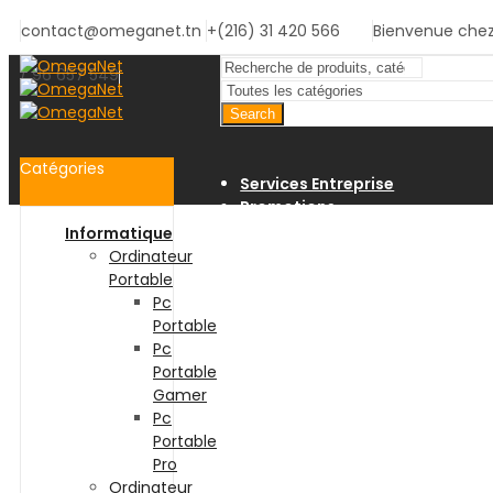
contact@omeganet.tn
+(216) 31 420 566
Bienvenue che
/ 96 657 549
Search
Catégories
Services Entreprise
Promotions
Suivi Commande
Informatique
Service Client
Ordinateur
Portable
Pc
Portable
Pc
Portable
Gamer
Pc
Portable
Pro
Ordinateur