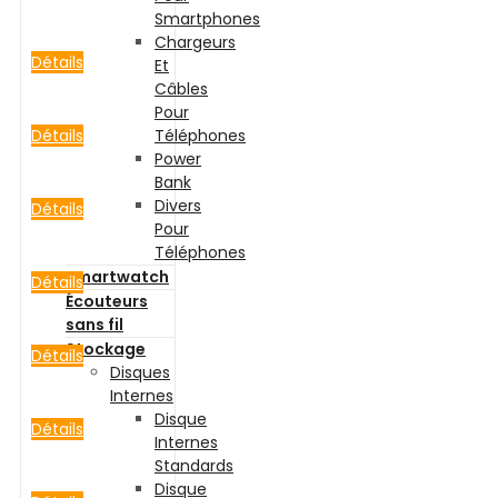
Smartphones
Chargeurs
Détails
Et
Câbles
Pour
Détails
Téléphones
Power
Bank
Divers
Détails
Pour
Téléphones
Smartwatch
Détails
Écouteurs
sans fil
Stockage
Détails
Disques
Internes
Disque
Détails
Internes
Standards
Disque