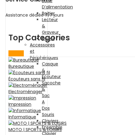
Boite
D’alimentation
Boitier
Assistance dédiée 7/7 jours
Lecteur
&
Graveur
Top Categories
Divers
Accessoires
et
View All
Périphériques
Casque
Bureautique
&
Écouteur
Écouteurs sans fil
Sacoche
&
Electroménager
Sac
A
Impression
Dos
Souris
Informatique
Claviers
Ensemble
MOTO | SPORTS & LOISIRS
Clavier