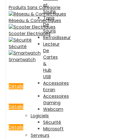
et
Produits Sans Catégorie
Souris
Tapis
Réseau & Connectiques
De
Souris
Scooter Electriques
Refroidisseur
Lecteur
Sécurité
De
Cartes
Smartwatch
&
Hub
USB
Accessoires
Détails
Ecran
Accessoires
Gaming
Détails
Webcam
Logiciels
Sécurité
Détails
Microsoft
Serveurs