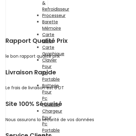
&
Refroidisseur
Processeur
Barette
Mémoire
Carte
Rapport Qualité Prix
Mère
Carte
Graphique
le bon rapport qualité prix
Clavier
Pour
Livraison Rapide
Pc
Portable
Batterie
Le frais de livraison est 8 DT
Pour
Pc
Site 100% Sécurisé
Portable
Chargeur
Pour
Nous assurons la sécurité de vos données
Pc
Portable
Service Clients