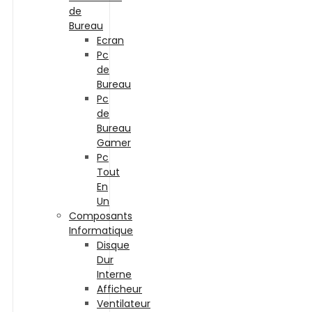
de
Bureau
Ecran
Pc
de
Bureau
Pc
de
Bureau
Gamer
Pc
Tout
En
Un
Composants
Informatique
Disque
Dur
Interne
Afficheur
Ventilateur