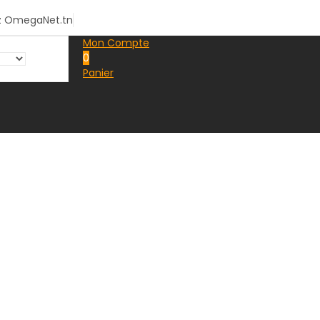
z OmegaNet.tn
Mon Compte
0
Panier