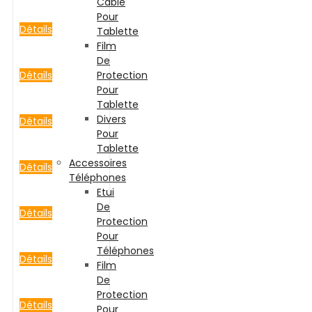
Cable
Pour
Détails
Tablette
Film
De
Détails
Protection
Pour
Tablette
Divers
Détails
Pour
Tablette
Accessoires
Détails
Téléphones
Etui
De
Détails
Protection
Pour
Téléphones
Détails
Film
De
Protection
Détails
Pour