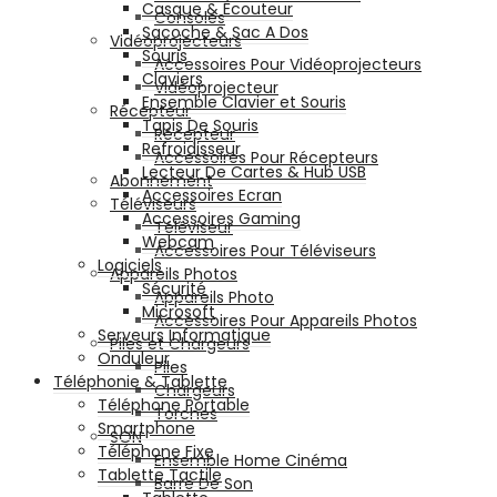
Casque & Écouteur
Consoles
Sacoche & Sac A Dos
Vidéoprojecteurs
Souris
Accessoires Pour Vidéoprojecteurs
Claviers
Vidéoprojecteur
Ensemble Clavier et Souris
Récepteur
Tapis De Souris
Récepteur
Refroidisseur
Accessoires Pour Récepteurs
Lecteur De Cartes & Hub USB
Abonnement
Accessoires Ecran
Téléviseurs
Accessoires Gaming
Téléviseur
Webcam
Accessoires Pour Téléviseurs
Logiciels
Appareils Photos
Sécurité
Appareils Photo
Microsoft
Accessoires Pour Appareils Photos
Serveurs Informatique
Piles et Chargeurs
Onduleur
Piles
Téléphonie & Tablette
Chargeurs
Téléphone Portable
Torches
Smartphone
SON
Téléphone Fixe
Ensemble Home Cinéma
Tablette Tactile
Barre De Son