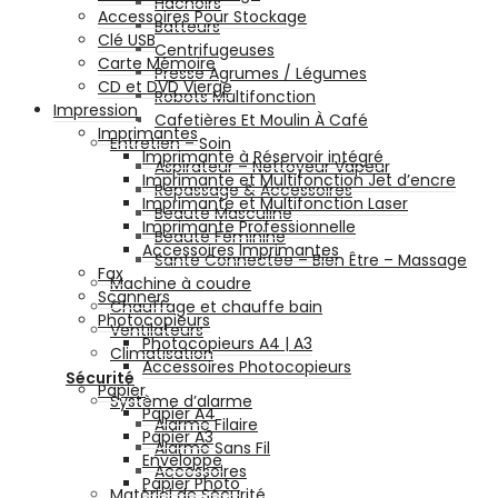
Hachoirs
Accessoires Pour Stockage
Batteurs
Clé USB
Centrifugeuses
Carte Mémoire
Presse Agrumes / Légumes
CD et DVD Vierge
Robots Multifonction
Impression
Cafetières Et Moulin À Café
Imprimantes
Entretien – Soin
Imprimante à Réservoir intégré
Aspirateur – Nettoyeur Vapeur
Imprimante et Multifonction Jet d’encre
Repassage & Accessoires
Imprimante et Multifonction Laser
Beauté Masculine
Imprimante Professionnelle
Beauté Féminine
Accessoires Imprimantes
Santé Connectée – Bien Être – Massage
Fax
Machine à coudre
Scanners
Chauffage et chauffe bain
Photocopieurs
Ventilateurs
Photocopieurs A4 | A3
Climatisation
Accessoires Photocopieurs
Sécurité
Papier
Système d’alarme
Papier A4
Alarme Filaire
Papier A3
Alarme Sans Fil
Enveloppe
Accessoires
Papier Photo
Matériel de Sécurité