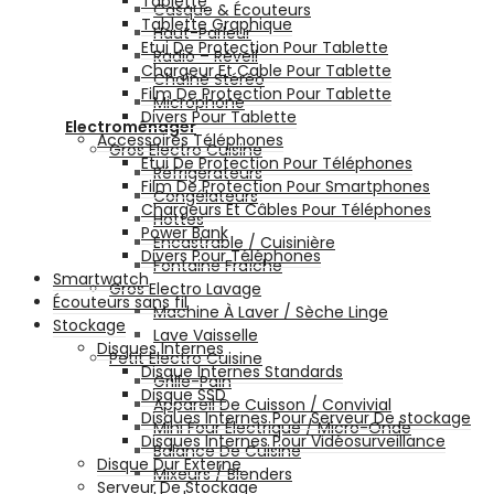
Tablette
Casque & Écouteurs
Tablette Graphique
Haut-Parleur
Etui De Protection Pour Tablette
Radio – Réveil
Chargeur Et Cable Pour Tablette
Chaîne Stéréo
Film De Protection Pour Tablette
Microphone
Divers Pour Tablette
Electroménager
Accessoires Téléphones
Gros Electro Cuisine
Etui De Protection Pour Téléphones
Réfrigérateurs
Film De Protection Pour Smartphones
Congélateurs
Chargeurs Et Câbles Pour Téléphones
Hottes
Power Bank
Encastrable / Cuisinière
Divers Pour Téléphones
Fontaine Fraîche
Smartwatch
Gros Electro Lavage
Écouteurs sans fil
Machine À Laver / Sèche Linge
Stockage
Lave Vaisselle
Disques Internes
Petit Electro Cuisine
Disque Internes Standards
Grille-Pain
Disque SSD
Appareil De Cuisson / Convivial
Disques Internes Pour Serveur De stockage
Mini Four Électrique / Micro-Onde
Disques Internes Pour Vidéosurveillance
Balance De Cuisine
Disque Dur Externe
Mixeurs / Blenders
Serveur De Stockage