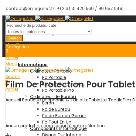
contact@omeganet.tn
+(216) 31 420 566 / 96 657 549
Bienvenue chez OmegaNet.tn
Bienvenue chez OmegaNet.tn
Search
Mon Compte
Catégories
0
Panier
Menu
Informatique
Ordinateur Portable
Search
Pc Portable
Film De Protection Pour Tablet
0
Pc Portable Gamer
Panier
Pc Portable Pro
Ordinateur de Bureau
Accueil
Boutique
Téléphonie & Tablette
Tablette Tactile
Film D
Ecran
Pc de Bureau
Pc de Bureau Gamer
Pc Tout En Un
Aucun produit ne correspond à votre sélection.
Composants Informatique
Disque Dur Interne