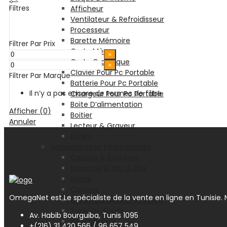
Filtres
Afficheur
Ventilateur & Refroidisseur
Processeur
Barette Mémoire
Filtrer Par Prix
Carte Mère
×
Carte Graphique
×
Clavier Pour Pc Portable
Filtrer Par Marque
Batterie Pour Pc Portable
Il n’y a pas encore de termes de filtre
Chargeur Pour Pc Portable
Boite D’alimentation
Afficher
(
0
)
Boitier
Annuler
Lecteur & Graveur
Divers
Accessoires et Périphériques
Casque & Écouteur
Sacoche & Sac A Dos
Souris
Claviers
OmegaNet est Le spécialiste de la vente en ligne en Tunisie. N
Ensemble Clavier et Souris
Tapis De Souris
Av. Habib Bourguiba, Tunis 1095
Refroidisseur
+(216) 31 420 566 / 96 657 549