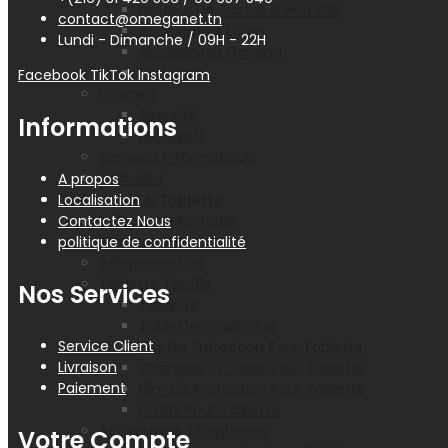
Lecteur De Cartes & Hub USB
contact@omeganet.tn
Accessoires Ecran
Lundi - Dimanche / 09H - 22H
Accessoires Gaming
Webcam
Facebook
TikTok
Instagram
Logiciels
Sécurité
Informations
Microsoft
Serveurs Informatique
Onduleur
A propos
Localisation
Téléphonie & Tablette
Contactez Nous
Téléphone Portable
politique de confidentialité
Smartphone
Téléphone Fixe
Tablette Tactile
Nos Services
Tablette
Tablette Graphique
Service Client
Etui De Protection Pour Tablette
Livraison
Chargeur Et Cable Pour Tablette
Paiement
Film De Protection Pour Tablette
Divers Pour Tablette
Accessoires Téléphones
Votre Compte