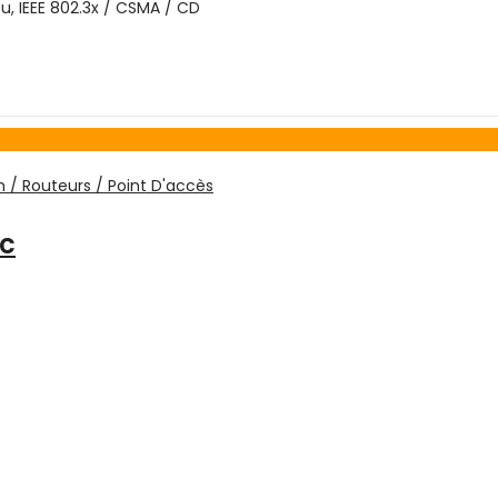
.3u, IEEE 802.3x / CSMA / CD
h / Routeurs / Point D'accès
nc