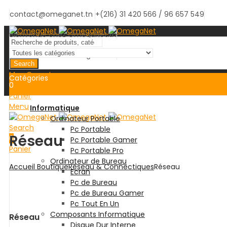
contact@omeganet.tn
+(216) 31 420 566 / 96 657 549
Bienvenue chez OmegaNet.tn
Bienvenue chez OmegaNet.tn
Search
Mon Compte
Catégories
0
Panier
Menu
Informatique
Ordinateur Portable
Search
Pc Portable
Réseau
0
Pc Portable Gamer
Panier
Pc Portable Pro
Ordinateur de Bureau
Accueil
Boutique
Réseau & Connectiques
Réseau
Ecran
Pc de Bureau
Pc de Bureau Gamer
Pc Tout En Un
Composants Informatique
Réseau
Disque Dur Interne