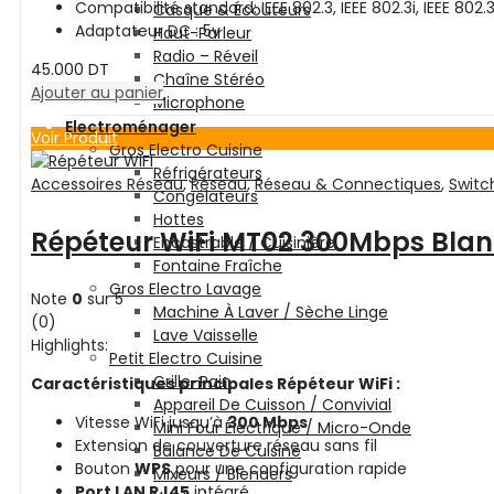
Compatibilité standard: IEEE 802.3, IEEE 802.3i, IEEE 802
Casque & Écouteurs
Adaptateur DC : 5v
Haut-Parleur
Radio – Réveil
45.000
DT
Chaîne Stéréo
Ajouter au panier
Microphone
Electroménager
Voir Produit
Gros Electro Cuisine
Réfrigérateurs
Accessoires Réseau
,
Réseau
,
Réseau & Connectiques
,
Switc
Congélateurs
Hottes
Répéteur WiFi MT02 300Mbps Bla
Encastrable / Cuisinière
Fontaine Fraîche
Gros Electro Lavage
Note
0
sur 5
Machine À Laver / Sèche Linge
(0)
Lave Vaisselle
Highlights:
Petit Electro Cuisine
Grille-Pain
Caractéristiques principales Répéteur WiFi
:
Appareil De Cuisson / Convivial
Vitesse WiFi jusqu’à
300 Mbps
Mini Four Électrique / Micro-Onde
Extension de couverture réseau sans fil
Balance De Cuisine
Bouton
WPS
pour une configuration rapide
Mixeurs / Blenders
Port LAN RJ45
intégré