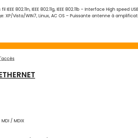
IEEE 802.11n, IEEE 802.11g, IEEE 802.11b – Interface High speed US
: XP/Vista/WIN7, Linux, AC OS – Puissante antenne à amplificati
D'accès
 ETHERNET
 MDI / MDIX