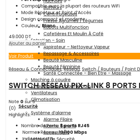
Hachoirs
Compatible avec la plupart des routeurs WiFi
Batteurs
Mode Répéteur et Point d’Accès
Centrifugeuses
Design compact et moderne
Presse Agrumes / Légumes
Couleur :
Blanc
Robots Multifonction
Cafetières Et Moulin À Café
49.000
DT
Entretien – Soin
Ajouter au panier
Aspirateur – Nettoyeur Vapeur
Repassage & Accessoires
Voir Produit
Beauté Masculine
Beauté Féminine
Réseau & Connectiques
,
Réseau
,
Switch / Routeurs / Point 
Santé Connectée – Bien Être – Massage
Machine à coudre
SWITCH RÉSEAU PIX-LINK 8 PORTS
Chauffage et chauffe bain
Ventilateurs
Climatisation
Note
0
sur 5
Sécurité
(0)
Système d’alarme
Highlights:
Alarme Filaire
Nombre de Ports:
8 ports RJ45
Alarme Sans Fil
Normes Réseau:
10/100 Mbps
Accessoires
Indicateur LED
Matériel de Sécurité