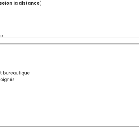
 selon la distance
)
le
et bureautique
loignés