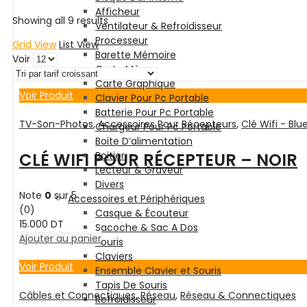
Afficheur
Showing all 9 results
Ventilateur & Refroidisseur
Processeur
Grid View
List View
Barette Mémoire
Voir
Carte Mère
Carte Graphique
Voir Produit
Clavier Pour Pc Portable
Batterie Pour Pc Portable
TV-Son-Photos
,
Accessoires Pour Récepteurs
,
Clé Wifi - Blu
Chargeur Pour Pc Portable
Boite D’alimentation
CLÉ WIFI POUR RÉCEPTEUR – NOIR
Boitier
Lecteur & Graveur
Divers
Note
0
sur 5
Accessoires et Périphériques
(0)
Casque & Écouteur
15.000
DT
Sacoche & Sac A Dos
Ajouter au panier
Souris
Claviers
Voir Produit
Ensemble Clavier et Souris
Tapis De Souris
Câbles et Connectiques
,
Réseau
,
Réseau & Connectiques
Refroidisseur