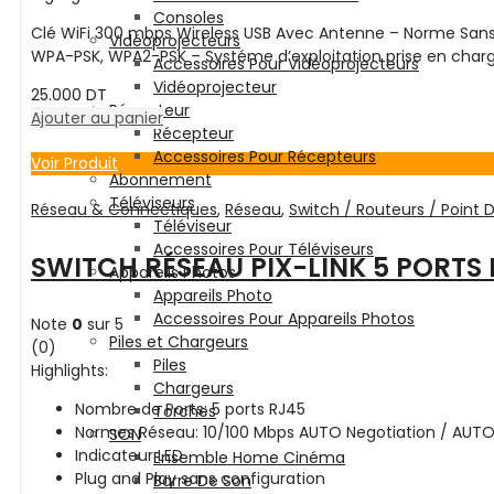
Consoles
Clé WiFi 300 mbps Wireless USB Avec Antenne – Norme Sans fil 
Vidéoprojecteurs
WPA-PSK, WPA2-PSK – Systéme d’exploitation prise en charge
Accessoires Pour Vidéoprojecteurs
Vidéoprojecteur
25.000
DT
Récepteur
Ajouter au panier
Récepteur
Accessoires Pour Récepteurs
Voir Produit
Abonnement
Téléviseurs
Réseau & Connectiques
,
Réseau
,
Switch / Routeurs / Point 
Téléviseur
Accessoires Pour Téléviseurs
SWITCH RÉSEAU PIX-LINK 5 PORTS
Appareils Photos
Appareils Photo
Accessoires Pour Appareils Photos
Note
0
sur 5
Piles et Chargeurs
(0)
Piles
Highlights:
Chargeurs
Nombre de Ports: 5 ports RJ45
Torches
Normes Réseau: 10/100 Mbps AUTO Negotiation / AUTO
SON
Indicateur LED
Ensemble Home Cinéma
Plug and Play sans configuration
Barre De Son