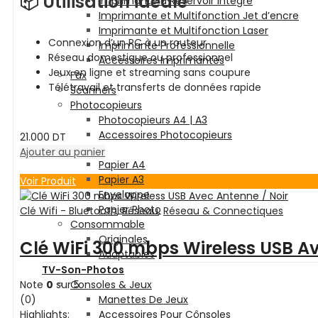
📦 Utilisation idéale
Imprimante à Réservoir intégré
Imprimante et Multifonction Jet d’encre
Imprimante et Multifonction Laser
Connexion d’un PC à un routeur
Imprimante Professionnelle
Réseau domestique ou professionnel
Accessoires Imprimantes
Jeux en ligne et streaming sans coupure
Fax
Télétravail et transferts de données rapide
Scanners
Photocopieurs
Photocopieurs A4 | A3
Accessoires Photocopieurs
21.000
DT
Papier
Ajouter au panier
Papier A4
Papier A3
Voir Produit
Enveloppe
Papier Photo
Clé Wifi - Bluetooth
,
Réseau
,
Réseau & Connectiques
Consommable
Originales
Clé WiFi 300 mbps Wireless USB Av
Adaptables
TV-Son-Photos
Note
0
sur 5
Consoles & Jeux
(0)
Manettes De Jeux
Highlights:
Accessoires Pour Cônsoles