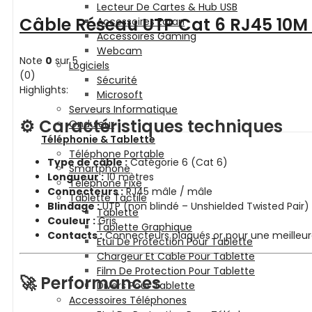
Lecteur De Cartes & Hub USB
Câble Réseau UTP Cat 6 RJ45 10M 
Accessoires Ecran
Accessoires Gaming
Webcam
Note
0
sur 5
Logiciels
(0)
Sécurité
Highlights:
Microsoft
Serveurs Informatique
⚙️ Caractéristiques techniques
Onduleur
Téléphonie & Tablette
Téléphone Portable
Type de câble :
Catégorie 6 (Cat 6)
Smartphone
Longueur :
10 mètres
Téléphone Fixe
Connecteurs :
RJ45 mâle / mâle
Tablette Tactile
Blindage :
UTP (non blindé – Unshielded Twisted Pair)
Tablette
Couleur :
Gris
Tablette Graphique
Contacts :
Connecteurs plaqués or pour une meilleur
Etui De Protection Pour Tablette
Chargeur Et Cable Pour Tablette
Film De Protection Pour Tablette
🚀 Performances
Divers Pour Tablette
Accessoires Téléphones