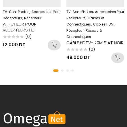
,
,
TV-Son-Photos
Accessoires Pour
TV-Son-Photos
Accessoires Pour
,
,
Récepteurs
Récepteur
Récepteurs
Câbles et
AFFICHEUR POUR
,
,
Connectiques
Câbles HDMI
RÉCEPTEURS HD
,
Récepteur
Réseau &
(0)
Connectiques
Note
CÂBLE HDTV- 20M FLAT NOIR
12.000
DT
0
sur
(0)
5
Note
49.000
DT
0
sur
5