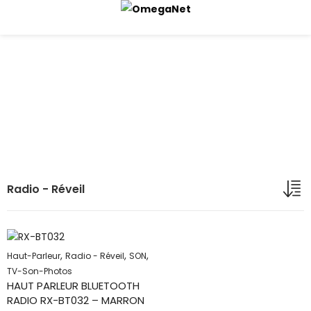
Radio - Réveil
Accueil
Boutique
TV-Son-Photos
SON
Radio - Réveil
Radio - Réveil
,
,
,
Haut-Parleur
Radio - Réveil
SON
TV-Son-Photos
HAUT PARLEUR BLUETOOTH
RADIO RX-BT032 – MARRON