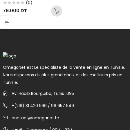
(0)
Note
79.000
DT
0
sur
5
OmegaNet est Le spécialiste de la vente en ligne en Tunisie.
Nous disposons du plus grand choix et des meilleurs prix en
Tunisie.
Av. Habib Bourguiba, Tunis 1095
+(216) 31 420 566 / 96 657 549
contact@omeganet.tn
Lundi - Dimanche / 09H - 22H