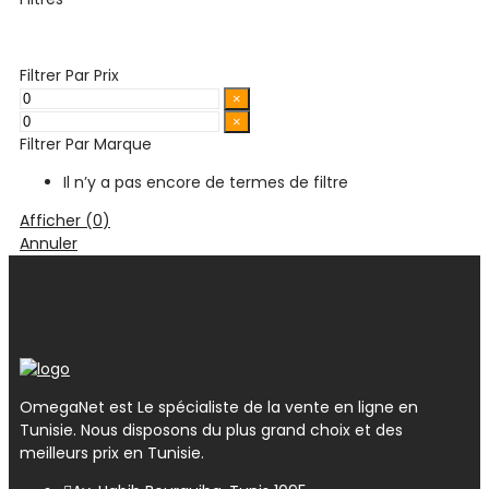
Filtrer Par Prix
×
×
Filtrer Par Marque
Il n’y a pas encore de termes de filtre
Afficher
(
0
)
Annuler
OmegaNet est Le spécialiste de la vente en ligne en
Tunisie. Nous disposons du plus grand choix et des
meilleurs prix en Tunisie.