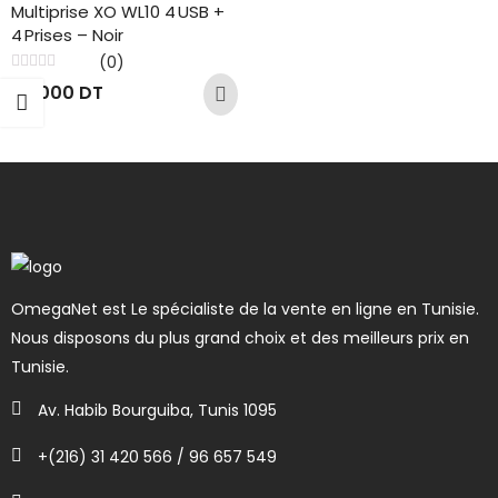
Multiprise XO WL10 4 USB +
4 Prises – Noir
(0)
Note
85.000
DT
0
sur
5
OmegaNet est Le spécialiste de la vente en ligne en Tunisie.
Nous disposons du plus grand choix et des meilleurs prix en
Tunisie.
Av. Habib Bourguiba, Tunis 1095
+(216) 31 420 566 / 96 657 549