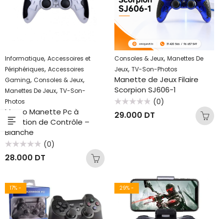
,
,
Informatique
Accessoires et
Consoles & Jeux
Manettes De
,
,
Périphériques
Accessoires
Jeux
TV-Son-Photos
Manette de Jeux Filaire
,
,
Gaming
Consoles & Jeux
Scorpion SJ606-1
,
Manettes De Jeux
TV-Son-
(0)
Photos
Note
Macro Manette Pc à
29.000
DT
0
vibration de Contrôle –
sur
5
Blanche
(0)
Note
28.000
DT
0
sur
5
17
% -
29
% -