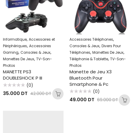
,
,
Informatique
Accessoires et
Accessoires Téléphones
,
,
Périphériques
Accessoires
Consoles & Jeux
Divers Pour
,
,
,
,
Gaming
Consoles & Jeux
Téléphones
Manettes De Jeux
,
,
Manettes De Jeux
TV-Son-
Téléphonie & Tablette
TV-Son-
Photos
Photos
MANETTE PS3
Manette de Jeu X3
DOUBLESHOCK P III
Bluetooth Pour
Smartphone & Pc
(0)
Note
(0)
35.000
DT
42.000
DT
0
Note
sur
49.000
DT
69.000
DT
0
5
sur
5