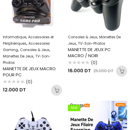
,
,
Informatique
Accessoires et
Consoles & Jeux
Manettes De
,
,
Périphériques
Accessoires
Jeux
TV-Son-Photos
MANETTE DE JEUX PC
,
,
Gaming
Consoles & Jeux
MACRO / NOIR
,
Manettes De Jeux
TV-Son-
(0)
Photos
Note
MANETTE DE JEUX MACRO
16.000
DT
25.000
DT
0
POUR PC
sur
5
(0)
Note
12.000
DT
0
sur
5
NEW