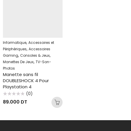
,
Informatique
Accessoires et
,
Périphériques
Accessoires
,
,
Gaming
Consoles & Jeux
,
Manettes De Jeux
TV-Son-
Photos
Manette sans fil
DOUBLESHOCK 4 Pour
Playstation 4
(0)
Note
89.000
DT
0
sur
5