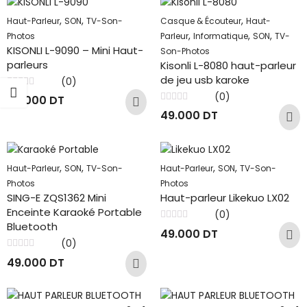
,
,
,
Haut-Parleur
SON
TV-Son-
Casque & Écouteur
Haut-
,
,
,
Photos
Parleur
Informatique
SON
TV-
KISONLI L-9090 – Mini Haut-
Son-Photos
parleurs
Kisonli L-8080 haut-parleur
de jeu usb karoke
(0)
Note
(0)
49.000
DT
0
Note
sur
49.000
DT
0
5
sur
5
,
,
,
,
Haut-Parleur
SON
TV-Son-
Haut-Parleur
SON
TV-Son-
Photos
Photos
SING-E ZQS1362 Mini
Haut-parleur Likekuo LX02
Enceinte Karaoké Portable
(0)
Bluetooth
Note
49.000
DT
0
(0)
sur
5
Note
49.000
DT
0
sur
5