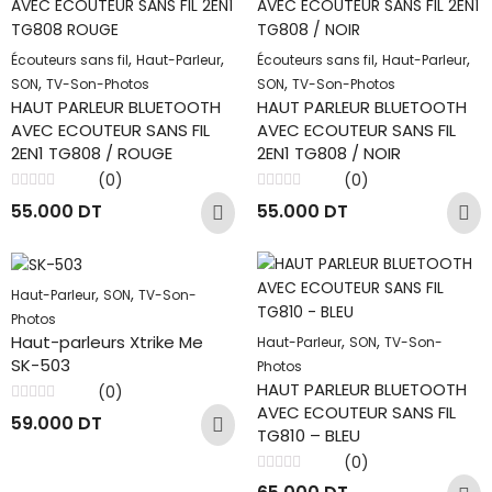
,
,
,
,
Écouteurs sans fil
Haut-Parleur
Écouteurs sans fil
Haut-Parleur
,
,
SON
TV-Son-Photos
SON
TV-Son-Photos
HAUT PARLEUR BLUETOOTH
HAUT PARLEUR BLUETOOTH
AVEC ECOUTEUR SANS FIL
AVEC ECOUTEUR SANS FIL
2EN1 TG808 / ROUGE
2EN1 TG808 / NOIR
(0)
(0)
Note
Note
55.000
DT
55.000
DT
0
0
sur
sur
5
5
,
,
Haut-Parleur
SON
TV-Son-
Photos
,
,
Haut-parleurs Xtrike Me
Haut-Parleur
SON
TV-Son-
SK-503
Photos
HAUT PARLEUR BLUETOOTH
(0)
AVEC ECOUTEUR SANS FIL
Note
59.000
DT
0
TG810 – BLEU
sur
5
(0)
Note