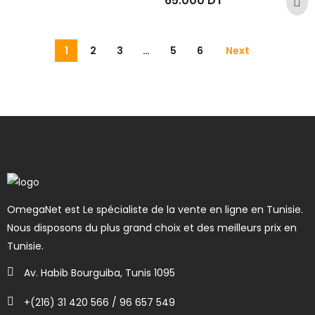
65.000
DT
0
sur
5
1
2
3
…
5
6
Next
OmegaNet est Le spécialiste de la vente en ligne en Tunisie.
Nous disposons du plus grand choix et des meilleurs prix en
Tunisie.
Av. Habib Bourguiba, Tunis 1095
+(216) 31 420 566 / 96 657 549