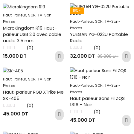
18
% -
,
,
Haut-Parleur
SON
TV-Son-
,
,
Haut-Parleur
SON
TV-Son-
Photos
MicroKingdom R19 Haut-
Photos
YUEGAN YG-022U Portable
parleur USB 2.0 avec câble
Radio
audio 3.5 mm
(0)
(0)
Note
Note
32.000
DT
15.000
DT
39.000
DT
0
0
sur
sur
5
5
,
,
Haut-Parleur
SON
TV-Son-
,
,
Haut-Parleur
SON
TV-Son-
Photos
Haut-parleur RGB XTrike Me
Photos
Haut parleur Sans Fil ZQS
SK-405
1316 – Noir
(0)
Note
(0)
45.000
DT
0
Note
sur
45.000
DT
0
5
sur
5