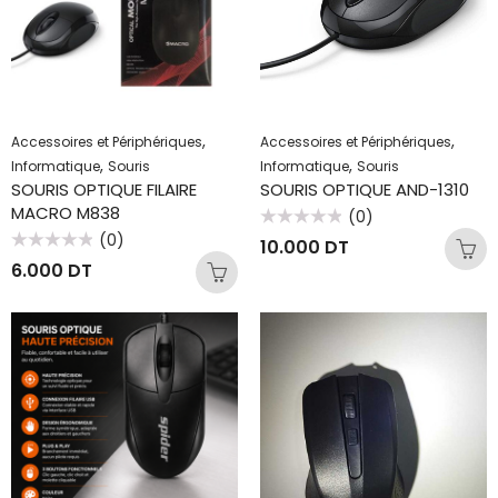
,
,
Accessoires et Périphériques
Accessoires et Périphériques
,
,
Informatique
Souris
Informatique
Souris
SOURIS OPTIQUE FILAIRE
SOURIS OPTIQUE AND-1310
MACRO M838
(0)
Note
(0)
10.000
DT
0
Note
sur
6.000
DT
0
5
sur
5