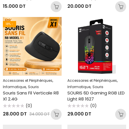
Note
Note
15.000
DT
20.000
DT
0
0
sur
sur
5
5
18
% -
,
,
Accessoires et Périphériques
Accessoires et Périphériques
,
,
Informatique
Souris
Informatique
Souris
Souris Sans Fil Verticale R8
SOURIS 6D Gaming RGB LED
X1 2.4G
Light R8 1627
(0)
(0)
Note
Note
28.000
DT
29.000
DT
34.000
DT
0
0
sur
sur
5
5