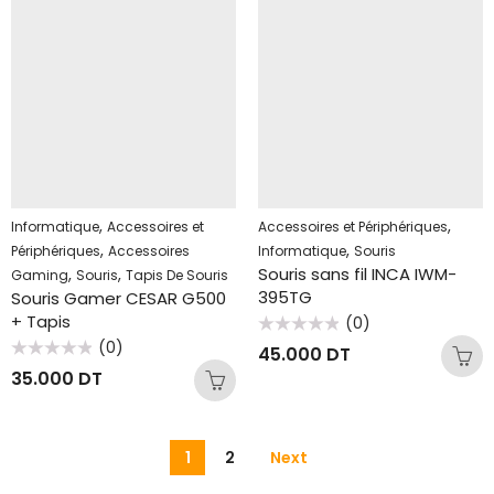
,
,
Informatique
Accessoires et
Accessoires et Périphériques
,
,
Périphériques
Accessoires
Informatique
Souris
Souris sans fil INCA IWM-
,
,
Gaming
Souris
Tapis De Souris
395TG
Souris Gamer CESAR G500
+ Tapis
(0)
Note
(0)
45.000
DT
0
Note
sur
35.000
DT
0
5
sur
5
1
2
Next