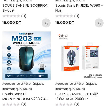
,
,
Informatique
Souris
Informatique
Souris
SOURIS SANS FIL SCORPION
Souris Sans Fil JEDEL W690 –
SM009
Noir
(0)
(0)
Note
Note
15.000
DT
15.000
DT
0
0
sur
sur
5
5
,
,
Accessoires et Périphériques
Accessoires et Périphériques
,
,
Informatique
Souris
Informatique
Souris
Souris Sans Fil
SOURIS GAMING OTU S02
MICROKINGDOM M203 2.4G
-1.8M-RGB-2600DPI
(0)
(0)