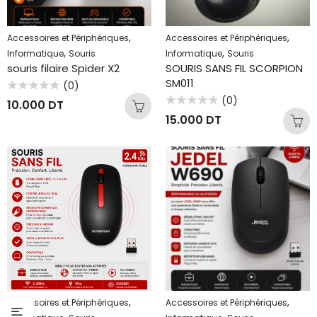
,
,
Accessoires et Périphériques
Accessoires et Périphériques
,
,
Informatique
Souris
Informatique
Souris
souris filaire Spider X2
SOURIS SANS FIL SCORPION
SM011
(0)
Note
(0)
10.000
DT
0
Note
sur
15.000
DT
0
5
sur
5
,
,
Accessoires et Périphériques
Accessoires et Périphériques