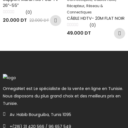
26″-55″
,
Récepteur
Réseau &
(0)
Connectiques
Note
CÂBLE HDTV- 20M FLAT NOIR
20.000
DT
22.000
DT
0
sur
(0)
5
Note
49.000
DT
0
sur
5
OmegaNet est Le spécialiste de la vente en ligne en Tunisie.
Nous disposons du plus grand choix et des meilleurs prix en
Tunisie.
Av. Habib Bourguiba, Tunis 1095
+(216) 31 420 566 / 96 657 549