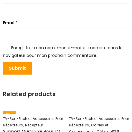
Email
*
Enregistrer mon nom, mon e-mail et mon site dans le
navigateur pour mon prochain commentaire.
Related products
9
% -
,
,
TV-Son-Photos
Accessoires Pour
TV-Son-Photos
Accessoires Pour
,
,
Récepteurs
Récepteur
Récepteurs
Câbles et
Support Mural Fixe Pour TV
,
,
Connectiques
Câbles HDMI