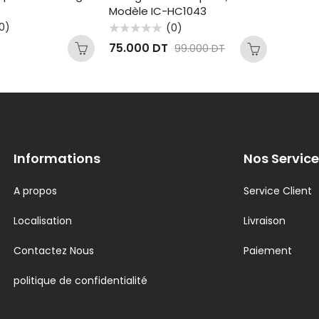
Modèle IC-HC1043
0)
(0)
Note
75.000
DT
99.000
DT
0
sur
5
Informations
Nos Service
A propos
Service Client
Localisation
Livraison
Contactez Nous
Paiement
politique de confidentialité