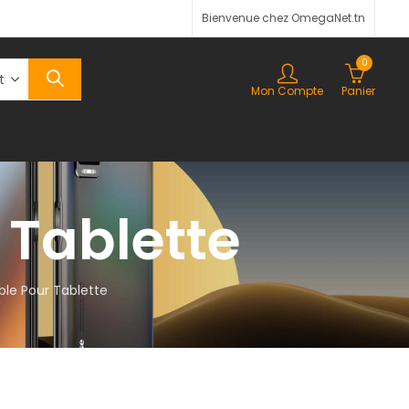
Bienvenue chez OmegaNet.tn
0
Mon Compte
Panier
 Tablette
ble Pour Tablette