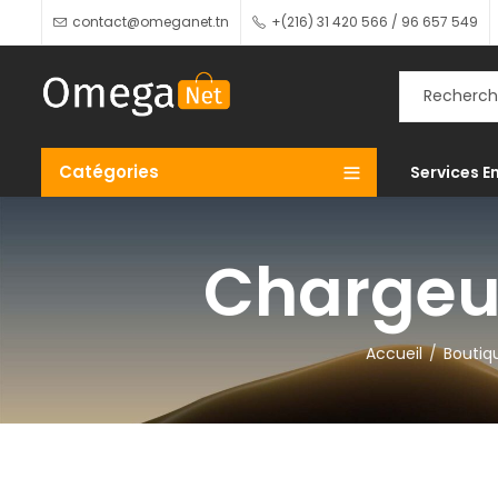
contact@omeganet.tn
+(216) 31 420 566 / 96 657 549
Catégories
Services E
Chargeur
Accueil
Boutiq