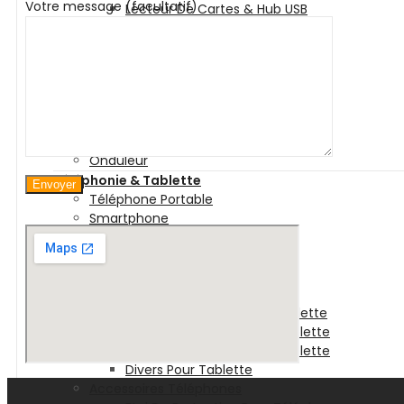
Votre message (facultatif)
Lecteur De Cartes & Hub USB
Accessoires Ecran
Accessoires Gaming
Webcam
Logiciels
Sécurité
Microsoft
Serveurs Informatique
Onduleur
Téléphonie & Tablette
Téléphone Portable
Smartphone
Téléphone Fixe
Tablette Tactile
Tablette
Tablette Graphique
Etui De Protection Pour Tablette
Chargeur Et Cable Pour Tablette
Film De Protection Pour Tablette
Divers Pour Tablette
Accessoires Téléphones