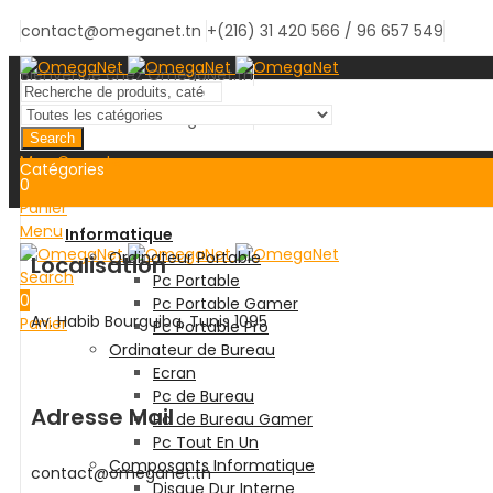
contact@omeganet.tn
+(216) 31 420 566 / 96 657 549
Bienvenue chez OmegaNet.tn
Bienvenue chez OmegaNet.tn
Search
Mon Compte
Catégories
0
Panier
Menu
Informatique
Ordinateur Portable
Localisation
Search
Pc Portable
0
Pc Portable Gamer
Av. Habib Bourguiba, Tunis 1095
Panier
Pc Portable Pro
Ordinateur de Bureau
Ecran
Pc de Bureau
Adresse Mail
Pc de Bureau Gamer
Pc Tout En Un
Composants Informatique
contact@omeganet.tn
Disque Dur Interne