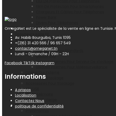
Etui De Protection Pour Téléphones
Film De Protection Pour Smartphones
Chargeurs Et Câbles Pour Téléphones
Power Bank
Divers Pour Téléphones
Smartwatch
OmegaNet est Le spécialiste de la vente en ligne en Tunisie. N
Écouteurs sans fil
Av. Habib Bourguiba, Tunis 1095
Stockage
+(216) 31 420 566 / 96 657 549
Disques Internes
contact@omeganet.tn
Disque Internes Standards
Lundi - Dimanche / 09H - 22H
Disque SSD
Disques Internes Pour Serveur De stockage
Facebook
TikTok
Instagram
Disques Internes Pour Vidéosurveillance
Disque Dur Externe
Informations
Serveur De Stockage
Accessoires Pour Stockage
Clé USB
A propos
Carte Mémoire
Localisation
CD et DVD Vierge
Contactez Nous
Impression
politique de confidentialité
Imprimantes