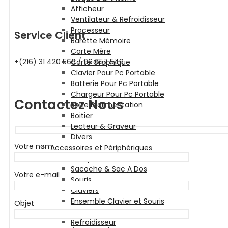
Afficheur
Ventilateur & Refroidisseur
Processeur
Service Client
Barette Mémoire
Carte Mère
+(216) 31 420 566 / 96 657 549
Carte Graphique
Clavier Pour Pc Portable
Batterie Pour Pc Portable
Chargeur Pour Pc Portable
Contactez Nous
Boite D’alimentation
Boitier
Lecteur & Graveur
Divers
Votre nom
Accessoires et Périphériques
Casque & Écouteur
Sacoche & Sac A Dos
Votre e-mail
Souris
Claviers
Ensemble Clavier et Souris
Objet
Tapis De Souris
Refroidisseur