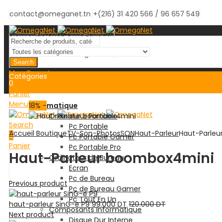
contact@omeganet.tn
+(216) 31 420 566 / 96 657 549
Bienvenue chez OmegaNet.tn
Bienvenue chez OmegaNet.tn
Search
Mon Compte
Catégories
0
Panier
Menu
18
Informatique
% -
Ordinateur Portable
Search
Pc Portable
Accueil
Boutique
TV-Son-Photos
SON
Haut-Parleur
Haut-Parle
0
Pc Portable Gamer
Panier
Pc Portable Pro
Haut-Parleur boombox4mini
Ordinateur de Bureau
Ecran
Pc de Bureau
Previous product
Pc de Bureau Gamer
Pc Tout En Un
haut-parleur SinG-e P9
99.000
DT
120.000
DT
Composants Informatique
Next product
Disque Dur Interne