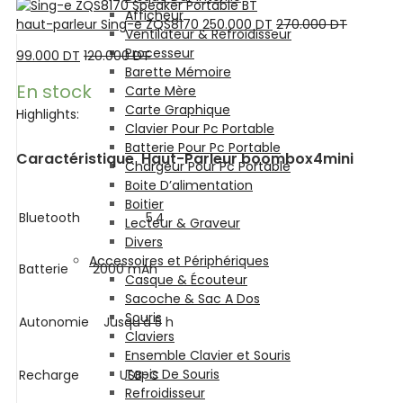
Afficheur
haut-parleur Sing-e ZQS8170
250.000
DT
270.000
DT
Ventilateur & Refroidisseur
Processeur
99.000
DT
120.000
DT
Barette Mémoire
En stock
Carte Mère
Carte Graphique
Highlights:
Clavier Pour Pc Portable
Batterie Pour Pc Portable
Caractéristique Haut-Parleur boombox4mini
Chargeur Pour Pc Portable
Boite D’alimentation
Boitier
Bluetooth
5.4
Lecteur & Graveur
Divers
Accessoires et Périphériques
Batterie
2000 mAh
Casque & Écouteur
Sacoche & Sac A Dos
Souris
Autonomie
Jusqu’à 5 h
Claviers
Ensemble Clavier et Souris
Tapis De Souris
Recharge
USB-C
Refroidisseur