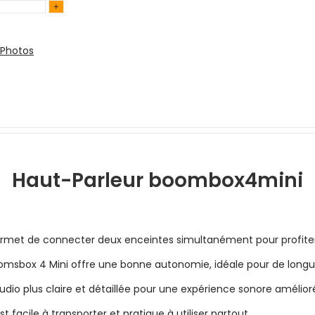
Photos
Haut-Parleur boombox4mini
met de connecter deux enceintes simultanément pour profiter 
omsbox 4 Mini offre une bonne autonomie, idéale pour de longu
dio plus claire et détaillée pour une expérience sonore amélior
 facile à transporter et pratique à utiliser partout.