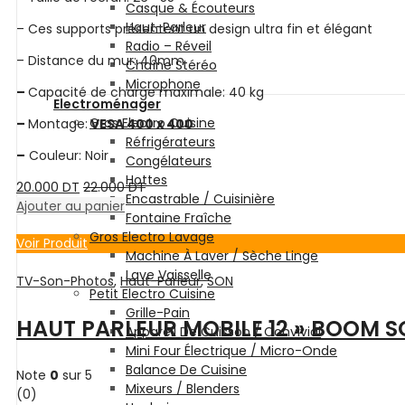
Casque & Écouteurs
Haut-Parleur
– Ces supports présentent un design ultra fin et élégant
Radio – Réveil
– Distance du mur: 40mm
Chaîne Stéréo
Microphone
–
Capacité de charge maximale: 40 kg
Electroménager
Gros Electro Cuisine
–
Montage:
VESA 400 x 400
Réfrigérateurs
–
Couleur: Noir
Congélateurs
Hottes
20.000
DT
22.000
DT
Encastrable / Cuisinière
Ajouter au panier
Fontaine Fraîche
Gros Electro Lavage
Voir Produit
Machine À Laver / Sèche Linge
Lave Vaisselle
TV-Son-Photos
,
Haut-Parleur
,
SON
Petit Electro Cuisine
Grille-Pain
HAUT PARLEUR MOBILE 12 » BOOM S
Appareil De Cuisson / Convivial
Mini Four Électrique / Micro-Onde
Balance De Cuisine
Note
0
sur 5
Mixeurs / Blenders
(0)