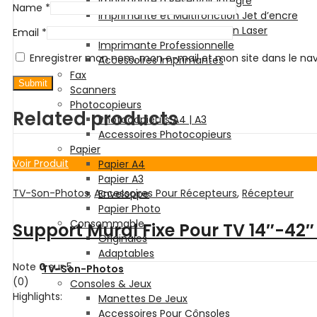
Imprimante à Réservoir intégré
Name
*
Imprimante et Multifonction Jet d’encre
Imprimante et Multifonction Laser
Email
*
Imprimante Professionnelle
Enregistrer mon nom, mon e-mail et mon site dans le n
Accessoires Imprimantes
Fax
Scanners
Photocopieurs
Related products
Photocopieurs A4 | A3
Accessoires Photocopieurs
Papier
Voir Produit
Papier A4
Papier A3
TV-Son-Photos
,
Accessoires Pour Récepteurs
,
Récepteur
Enveloppe
Papier Photo
Consommable
Support Mural Fixe Pour TV 14″-42″
Originales
Adaptables
Note
0
sur 5
TV-Son-Photos
(0)
Consoles & Jeux
Highlights:
Manettes De Jeux
Accessoires Pour Cônsoles