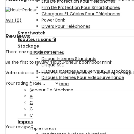
Etui De Protection Pour Téléphones
Film De Protection Pour Smartphones
Chargeurs Et Câbles Pour Téléphones
Power Bank
Avis (0)
Divers Pour Téléphones
Smartwatch
Reviews
Écouteurs sans fil
Stockage
There are no reviews yet.
Disques Internes
Disque Internes Standards
Be the first to review “Haut-Parleur boombox4mini”
Disque SSD
Disques Internes Pour Serveur De stockage
Votre adresse e-mail ne sera pas publiée.
Les champs obligat
Disques Internes Pour Vidéosurveillance
Your rating
*
Disque Dur Externe
Serveur De Stockage
Accessoires Pour Stockage
Clé USB
Carte Mémoire
CD et DVD Vierge
Impression
Your review
*
Imprimantes