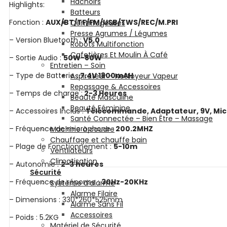
Hachoirs
Highlights:
Batteurs
Fonction :
AUX/BT/TF/FM/USB/TWS/REC/M.PRI
Centrifugeuses
Presse Agrumes / Légumes
– Version Bluetooth :
V5.0
Robots Multifonction
Cafetières Et Moulin À Café
– Sortie Audio :
50W-80W
Entretien – Soin
– Type de Batterie :
7.4V 1800mAH
Aspirateur – Nettoyeur Vapeur
Repassage & Accessoires
– Temps de charge :
2-3 Heures
Beauté Masculine
Beauté Féminine
– Accessoires Inclus :
Télécommande, Adaptateur, 9V, Micr
Santé Connectée – Bien Être – Massage
– Fréquence de microphone :
200.2MHZ
Machine à coudre
Chauffage et chauffe bain
– Plage de Fonctionnement :
5-10m
Ventilateurs
Climatisation
– Autonomie :
2-3 heures
Sécurité
– Fréquence de réponse :
30Hz-20KHz
Système d’alarme
Alarme Filaire
– Dimensions : 330*260*525mm
Alarme Sans Fil
Accessoires
– Poids : 5.2KG
Matériel de Sécurité