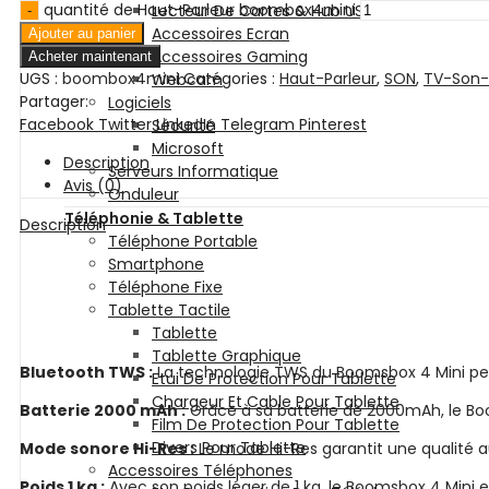
quantité de Haut-Parleur boombox4mini
Lecteur De Cartes & Hub USB
Accessoires Ecran
Ajouter au panier
Accessoires Gaming
Acheter maintenant
UGS :
boombox4mini
Catégories :
Haut-Parleur
,
SON
,
TV-Son-
Webcam
Partager:
Logiciels
Facebook
Twitter
LinkedIn
Telegram
Pinterest
Sécurité
Microsoft
Description
Serveurs Informatique
Avis (0)
Onduleur
Téléphonie & Tablette
Description
Téléphone Portable
Smartphone
Téléphone Fixe
Tablette Tactile
Tablette
Tablette Graphique
Bluetooth TWS :
La technologie TWS du Boomsbox 4 Mini per
Etui De Protection Pour Tablette
Chargeur Et Cable Pour Tablette
Batterie 2000 mAh :
Grâce à sa batterie de 2000mAh, le Bo
Film De Protection Pour Tablette
Divers Pour Tablette
Mode sonore Hi-Res :
Le mode Hi-Res garantit une qualité au
Accessoires Téléphones
Poids 1 kg :
Avec son poids léger de 1 kg, le Boomsbox 4 Mini est