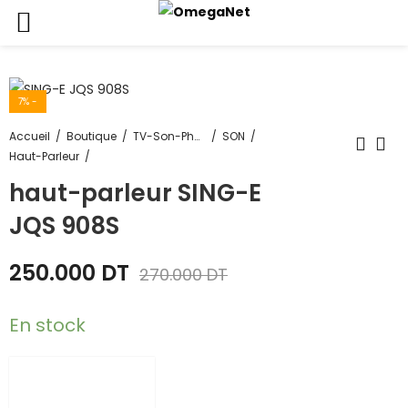
7
% -
Accueil
Boutique
TV-Son-Photos
SON
Haut-Parleur
haut-parleur SING-E
JQS 908S
250.000
DT
270.000
DT
En stock