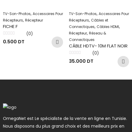
,
,
TV-Son-Photos
Accessoires Pour
TV-Son-Photos
Accessoires Pour
,
,
Récepteurs
Récepteur
Récepteurs
Câbles et
FICHE F
,
,
Connectiques
Câbles HDMI
,
(0)
Récepteur
Réseau &
Note
Connectiques
0.500
DT
0
CÂBLE HDTV- 10M FLAT NOIR
sur
5
(0)
Note
35.000
DT
0
sur
5
OmegaNet est Le spécialiste de la vente en ligne en Tunisie.
Nous disposons du plus grand choix et des meilleurs prix en