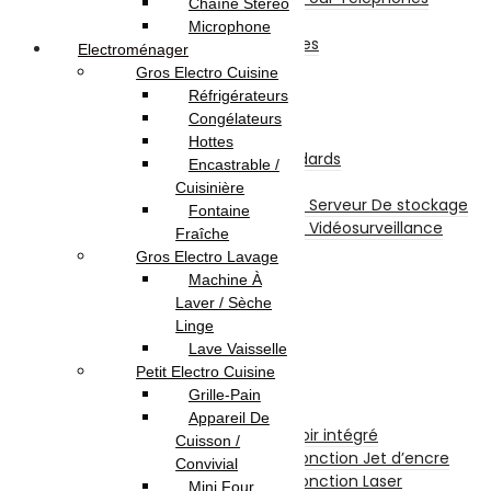
Chaîne Stéréo
Power Bank
Microphone
Divers Pour Téléphones
Electroménager
Smartwatch
Gros Electro Cuisine
Écouteurs sans fil
Réfrigérateurs
Stockage
Congélateurs
Disques Internes
Hottes
Disque Internes Standards
Encastrable /
Disque SSD
Cuisinière
Disques Internes Pour Serveur De stockage
Fontaine
Disques Internes Pour Vidéosurveillance
Fraîche
Disque Dur Externe
Gros Electro Lavage
Serveur De Stockage
Machine À
Accessoires Pour Stockage
Laver / Sèche
Clé USB
Linge
Carte Mémoire
Lave Vaisselle
CD et DVD Vierge
Petit Electro Cuisine
Impression
Grille-Pain
Imprimantes
Appareil De
Imprimante à Réservoir intégré
Cuisson /
Imprimante et Multifonction Jet d’encre
Convivial
Imprimante et Multifonction Laser
Mini Four