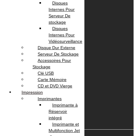
Contactez Nous
Disques
politique de confidentialité
Internes Pour
Serveur De
stockage
Nos Services
Disques
Internes Pour
Vidéosurveillance
Service Client
Disque Dur Externe
Livraison
Serveur De Stockage
Paiement
Accessoires Pour
Stockage
Votre Compte
Clé USB
Carte Mémoire
CD et DVD Vierge
Panier
Impression
Suivi commande
Imprimantes
Imprimante à
Réservoir
intégré
Imprimante et
Multifonction Jet