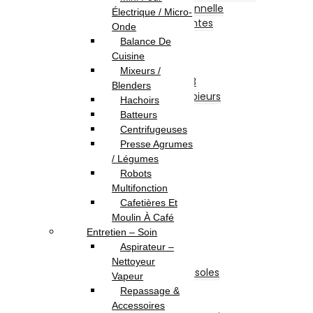
Imprimante Professionnelle
Électrique / Micro-
Accessoires Imprimantes
Onde
Fax
Balance De
Scanners
Cuisine
Photocopieurs
Mixeurs /
Photocopieurs A4 | A3
Blenders
Accessoires Photocopieurs
Hachoirs
Papier
Batteurs
Papier A4
Centrifugeuses
Papier A3
Presse Agrumes
Enveloppe
/ Légumes
Papier Photo
Robots
Consommable
Multifonction
Originales
Cafetières Et
Adaptables
Moulin À Café
TV-Son-Photos
Entretien – Soin
Consoles & Jeux
Aspirateur –
Manettes De Jeux
Nettoyeur
Accessoires Pour Cônsoles
Vapeur
Consoles
Repassage &
Vidéoprojecteurs
Accessoires