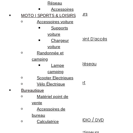
Enregistreur
Réseau
Accessoires Sécurité
Accessoires
Détecteurs et Capteurs
MOTO | SPORTS & LOISIRS
Onduleur
Accessoires voiture
Réseau & Connectiques
Supports
Réseau
voiture
Switch / Routeurs / Point D’accès
Chargeur
Carte Réseau
voiture
Clé Wifi – Bluetooth
Randonnée et
CPL
camping
Coffrets Et Armoires Réseau
Lampe
Multiprise
camping
Accessoires Réseau
Scooter Electriques
Abonnements Internet
Vélo Électrique
Câbles et Connectiques
Bureautique
Câbles HDMI
Matériel point de
Câbles USB
vente
Câbles Réseau
Accessoires de
Câbles Firewire
bureau
Câbles Ecrans TV / AUDIO / DVD
Calculatrice
Câbles Alimentation
Adaptateurs / Convertisseurs