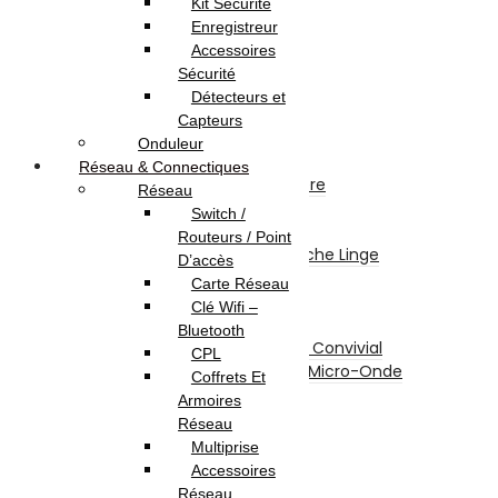
Kit Sécurité
Chaîne Stéréo
Enregistreur
Microphone
Accessoires
Electroménager
Sécurité
Gros Electro Cuisine
Détecteurs et
Réfrigérateurs
Capteurs
Congélateurs
Onduleur
Hottes
Réseau & Connectiques
Encastrable / Cuisinière
Réseau
Fontaine Fraîche
Switch /
Gros Electro Lavage
Routeurs / Point
Machine À Laver / Sèche Linge
D’accès
Lave Vaisselle
Carte Réseau
Petit Electro Cuisine
Clé Wifi –
Grille-Pain
Bluetooth
Appareil De Cuisson / Convivial
CPL
Mini Four Électrique / Micro-Onde
Coffrets Et
Balance De Cuisine
Armoires
Mixeurs / Blenders
Réseau
Hachoirs
Multiprise
Batteurs
Accessoires
Centrifugeuses
Réseau