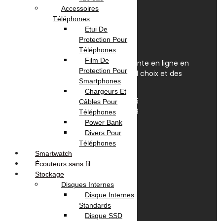
Accessoires
Téléphones
Etui De
Protection Pour
Téléphones
Film De
OmegaNet est Le spécialiste de la vente en ligne en
Protection Pour
Tunisie. Nous disposons du plus grand choix et des
Smartphones
meilleurs prix en Tunisie.
Chargeurs Et
Av. Habib Bourguiba, Tunis 1095
Câbles Pour
+(216) 31 420 566 / 96 657 549
Téléphones
contact@omeganet.tn
Power Bank
Lundi - Dimanche / 09H - 22H
Divers Pour
Téléphones
Facebook
TikTok
Instagram
Smartwatch
Écouteurs sans fil
Informations
Stockage
Disques Internes
Disque Internes
A propos
Standards
Localisation
Disque SSD