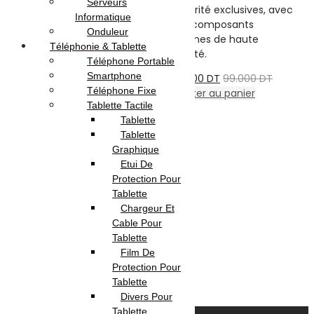
Serveurs
– Garantie : 3 mois
sécurité exclusives, avec
Informatique
des composants
Onduleur
15.000
DT
20.000
DT
internes de haute
Téléphonie & Tablette
Ajouter au panier
qualité.
Téléphone Portable
Smartphone
75.000
DT
99.000
DT
Téléphone Fixe
Ajouter au panier
Tablette Tactile
Tablette
Filtres
Tablette
Graphique
Etui De
Filtrer Par Prix
Protection Pour
×
Tablette
×
Chargeur Et
Filtrer Par Marque
Cable Pour
Tablette
iconix
(
1
)
Film De
inkax
(
1
)
Protection Pour
Tablette
Afficher
(
2
)
Divers Pour
Annuler
Tablette