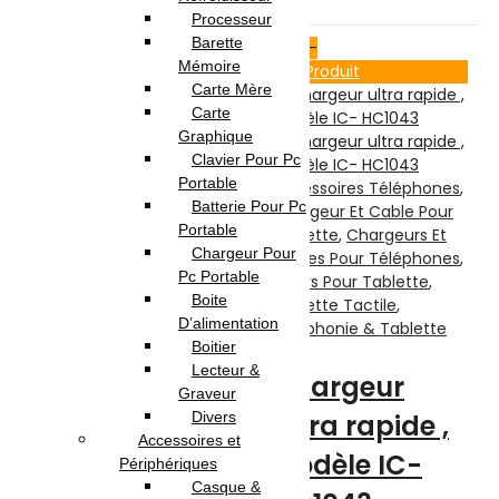
Processeur
Barette
25
% -
24
% -
Mémoire
Voir Produit
Voir Produit
Carte Mère
Carte
Accessoires Téléphones
,
Graphique
Divers Pour Tablette
,
Clavier Pour Pc
Divers Pour Téléphones
,
Portable
Téléphonie & Tablette
Accessoires Téléphones
,
Batterie Pour Pc
Chargeur Et Cable Pour
Portable
Tablette
,
Chargeurs Et
Support
Chargeur Pour
Câbles Pour Téléphones
,
Smartphone
Pc Portable
Divers Pour Tablette
,
Boite
Tablette Tactile
,
Inkax CH-57
D’alimentation
Téléphonie & Tablette
Boitier
Rotation 360°
Lecteur &
Chargeur
– Noir
Graveur
ultra rapide ,
Divers
Accessoires et
Modèle IC-
Périphériques
Note
(0)
Casque &
0