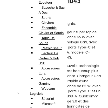
HC1043
Highlights:
Écouteur
sur
5
Sacoche & Sac
Support
A Dos
Téléphone
Inkax CH-57
Souris
Note
(0)
0
Claviers
– Compatible avec
Highlights:
sur
Ensemble
5
:
tous les smartphones
Chargeur super rapide
Clavier et Souris
et petits appareils
puissance 65 W avec
Tapis De
similaires
technologie GaN, avec
Souris
– Matériel :
Plastique
–
deux ports Type-C et
Refroidisseur
Idéal pour voiture,
USB-A, modèle IC-
Lecteur De
bureau ou table
HC1043.
Cartes & Hub
USB
–
Une utilisation
La nouvelle technologie
Accessoires
durable et sans tracas
GaN est beaucoup plus
Ecran
puissante. Chargeur GaN
Accessoires
–
Conception rotative
ultra rapide d’une
Gaming
à 360°
et pied inclinable
puissance de 65 W, avec
Webcam
pour un angle de vue
deux ports Type-C et un
Logiciels
optimal
port USB-A Qualcomm
Sécurité
Charge 3.0 et des
– Couleur :
Noir
Microsoft
fonctionnalités de