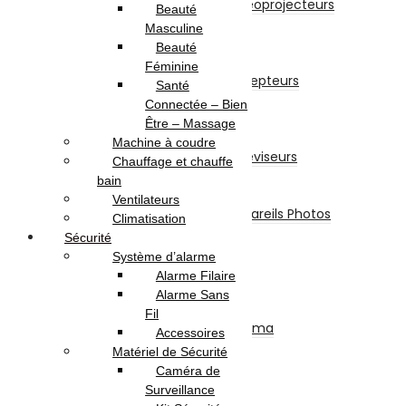
Accessoires Pour Vidéoprojecteurs
Beauté
Vidéoprojecteur
Masculine
Récepteur
Beauté
Récepteur
Féminine
Accessoires Pour Récepteurs
Santé
Abonnement
Connectée – Bien
Téléviseurs
Être – Massage
Téléviseur
Machine à coudre
Accessoires Pour Téléviseurs
Chauffage et chauffe
Appareils Photos
bain
Appareils Photo
Ventilateurs
Accessoires Pour Appareils Photos
Climatisation
Piles et Chargeurs
Sécurité
Piles
Système d’alarme
Chargeurs
Alarme Filaire
Torches
Alarme Sans
SON
Fil
Ensemble Home Cinéma
Accessoires
Barre De Son
Matériel de Sécurité
Casque & Écouteurs
Caméra de
Haut-Parleur
Surveillance
Radio – Réveil