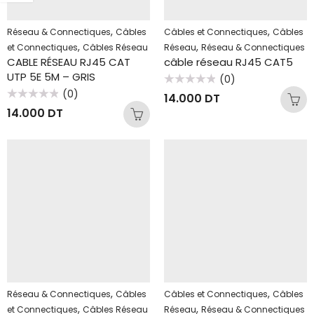
,
,
Réseau & Connectiques
Câbles
Câbles et Connectiques
Câbles
,
,
et Connectiques
Câbles Réseau
Réseau
Réseau & Connectiques
CABLE RÉSEAU RJ45 CAT
câble réseau RJ45 CAT5
UTP 5E 5M – GRIS
(0)
Note
(0)
14.000
DT
0
Note
sur
14.000
DT
0
5
sur
5
,
,
Réseau & Connectiques
Câbles
Câbles et Connectiques
Câbles
,
,
et Connectiques
Câbles Réseau
Réseau
Réseau & Connectiques