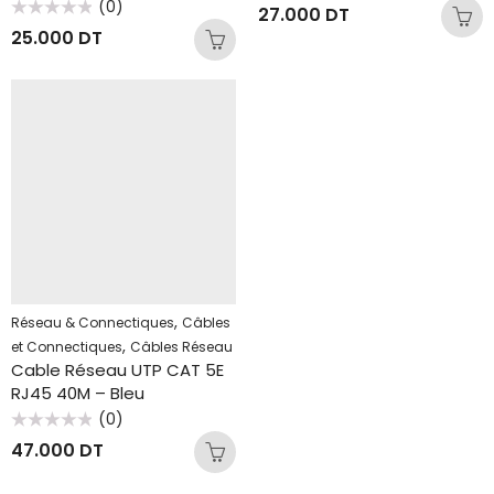
Note
(0)
27.000
DT
0
Note
sur
25.000
DT
0
5
sur
5
,
Réseau & Connectiques
Câbles
,
et Connectiques
Câbles Réseau
Cable Réseau UTP CAT 5E
RJ45 40M – Bleu
(0)
Note
47.000
DT
0
sur
5