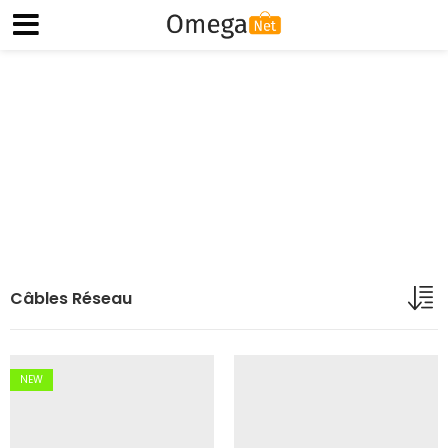
Câbles Réseau
Accueil
Boutique
Réseau & Connectiques
Câbles et Connectiques
Câbles Réseau
Câbles Réseau
NEW