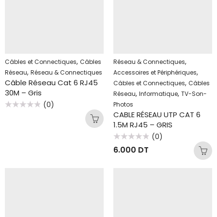
,
,
Câbles et Connectiques
Câbles
Réseau & Connectiques
,
,
Réseau
Réseau & Connectiques
Accessoires et Périphériques
Câble Réseau Cat 6 RJ45
,
Câbles et Connectiques
Câbles
30M – Gris
,
,
Réseau
Informatique
TV-Son-
(0)
Photos
Note
CABLE RÉSEAU UTP CAT 6
0
1.5M RJ45 – GRIS
sur
5
(0)
Note
6.000
DT
0
sur
5