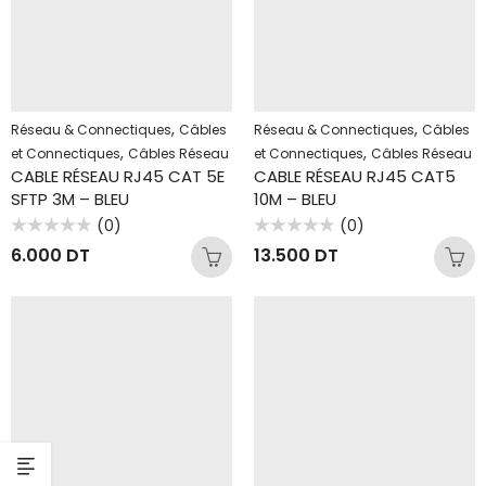
,
,
Réseau & Connectiques
Câbles
Réseau & Connectiques
Câbles
,
,
et Connectiques
Câbles Réseau
et Connectiques
Câbles Réseau
CABLE RÉSEAU RJ45 CAT 5E
CABLE RÉSEAU RJ45 CAT5
SFTP 3M – BLEU
10M – BLEU
(0)
(0)
Note
Note
6.000
DT
13.500
DT
0
0
sur
sur
5
5