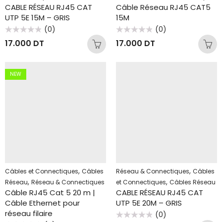
CABLE RÉSEAU RJ45 CAT
Câble Réseau RJ45 CAT5
UTP 5E 15M – GRIS
15M
(0)
(0)
Note
Note
17.000
DT
17.000
DT
0
0
sur
sur
5
5
NEW
,
,
Câbles et Connectiques
Câbles
Réseau & Connectiques
Câbles
,
,
Réseau
Réseau & Connectiques
et Connectiques
Câbles Réseau
Câble RJ45 Cat 5 20 m |
CABLE RÉSEAU RJ45 CAT
Câble Ethernet pour
UTP 5E 20M – GRIS
réseau filaire
(0)