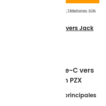
Voir Produit
Accessoires Téléphones
,
Divers Pour Téléphones
,
SON
,
Téléphonie & Tablette
Adaptateur Type-C vers Jack
3.5 mm PZX
Note
0
sur 5
(0)
Highlights:
Adaptateur Type-C vers
Jack 3.5 mm PZX
⚙️ Caractéristiques principales