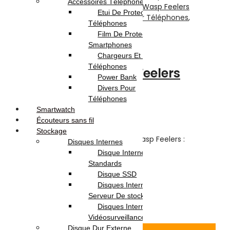
Accessoires Téléphones
Etui De Protection Pour
Accessoires Téléphones
,
Divers Pour Téléphones
,
Téléphones
Téléphonie & Tablette
Film De Protection Pour
Smartphones
Manchon Pour Jeux
Chargeurs Et Câbles Pour
Téléphones
Smartphone Wasp Feelers
Power Bank
Divers Pour
Note
0
sur 5
Téléphones
(0)
Smartwatch
Highlights:
Écouteurs sans fil
Stockage
Manchon Pour Jeux Smartphone Wasp Feelers :
Disques Internes
Disque Internes
Matériel :Cotton
Standards
Usage/ Application:Doigt
Disque SSD
Coleur: Noir et Gris
Disques Internes Pour
10.000
DT
Serveur De stockage
Ajouter au panier
Disques Internes Pour
Vidéosurveillance
Voir Produit
Disque Dur Externe