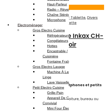
25
% -
Haut-Parleur
Voir Produit
Radio – Réveil
Chaîne Stéréo
Accessoires Téléphones
,
Divers Pour Tablette
,
Divers
Microphone
Pour Téléphones
,
Téléphonie & Tablette
Electroménager
Gros Electro Cuisine
Support Smartphone Inkax CH-
Réfrigérateurs
Congélateurs
57 Rotation 360° – Noir
Hottes
Encastrable /
Cuisinière
Note
0
sur 5
Fontaine Fraîche
(0)
Gros Electro Lavage
Highlights:
Machine À Laver / Sèche
Support Téléphone
Inkax CH-57
Linge
Lave Vaisselle
– Compatible avec :
tous les smartphones et petits
Petit Electro Cuisine
appareils similaires
Grille-Pain
Appareil De Cuisson /
– Matériel :
Plastique
– Idéal pour voiture, bureau ou
Convivial
table
Mini Four Électrique /