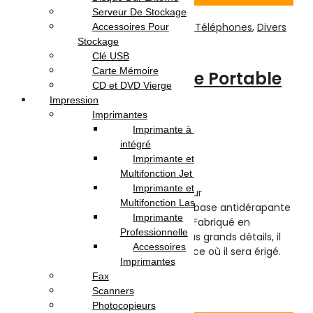
Serveur De Stockage
Téléphonie & Tablette
,
Accessoires Téléphones
,
Divers
Accessoires Pour
Pour Téléphones
Stockage
Clé USB
Carte Mémoire
support de téléphone Portable
CD et DVD Vierge
pliable, XO-C73
Impression
Imprimantes
Imprimante à Réservoir
Note
0
sur 5
intégré
(0)
Imprimante et
Highlights:
Multifonction Jet d’encre
Imprimante et
XO C73
est un support universel pour
Multifonction Laser
smartphones/tablettes doté d’une base antidérapante
Imprimante
et d’un angle d’inclinaison réglable. Fabriqué en
Professionnelle
plastique durable et fini avec les plus grands détails, il
Accessoires
se fondra parfaitement dans l’espace où il sera érigé.
Imprimantes
15.000
DT
Fax
Ajouter au panier
Scanners
Photocopieurs