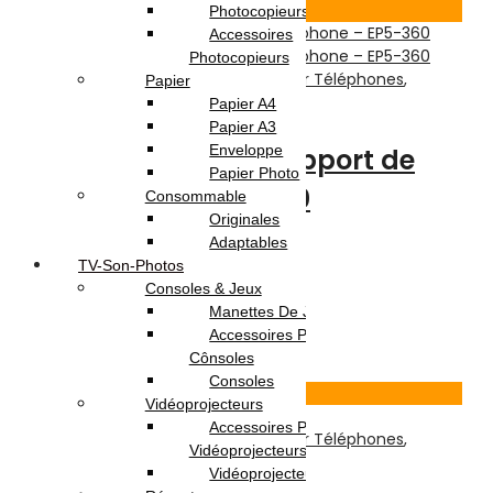
Voir Produit
Photocopieurs A4 | A3
Accessoires
Photocopieurs
Accessoires Téléphones
,
Divers Pour Téléphones
,
Papier
Téléphonie & Tablette
Papier A4
Papier A3
Enveloppe
Mini trépied pour support de
Papier Photo
téléphone – EP5-360
Consommable
Originales
Adaptables
Note
0
sur 5
TV-Son-Photos
(0)
Consoles & Jeux
15.000
DT
Manettes De Jeux
Ajouter au panier
Accessoires Pour
Cônsoles
25
% -
Consoles
Voir Produit
Vidéoprojecteurs
Accessoires Pour
Accessoires Téléphones
,
Divers Pour Téléphones
,
Vidéoprojecteurs
Téléphonie & Tablette
Vidéoprojecteur