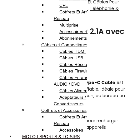
Accessoires Téléphones
,
Chargeurs Et Câbles Pour
CPL
Téléphones
,
Divers Pour Téléphones
,
Téléphonie &
Coffrets Et Armoires
Tablette
Réseau
Multiprise
Chargeur INKAX C02 2.1A avec
Accessoires Réseau
Abonnements Internet
Câble Type-C
Câbles et Connectiques
Câbles HDMI
Note
0
sur 5
Câbles USB
(0)
Câbles Réseau
Highlights:
Câbles Firewire
Câbles Ecrans TV /
Le
INKAX C02 2.1A Charger with Type-C Cable
est
AUDIO / DVD
une solution de charge pratique et fiable, idéale pour
Câbles Alimentation
une utilisation quotidienne à la maison, au bureau ou
Adaptateurs /
en déplacement.
Convertisseurs
Coffrets et Accessoires
⚡
Charge rapide 2.1A
Coffrets Et Armoires
Offre une puissance stable de 2.1A pour recharger
Réseau
efficacement vos smartphones et appareils
Accessoires
compatibles.
MOTO | SPORTS & LOISIRS