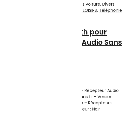
Accessoires Téléphones
,
Accessoires voiture
,
Divers
Pour Téléphones
,
MOTO | SPORTS & LOISIRS
,
Téléphonie
& Tablette
Adaptateur Bluetooth pour
Voiture – Récepteur Audio Sans
Fil
Note
0
sur 5
(0)
Highlights:
Adaptateur Bluetooth pour Voiture – Récepteur Audio
Sans Fil : Connectivité : Bluetooth, sans fil – Version
Bluetooth : v3.0 – Ports : AUX 3,5 mm – Récepteurs
audio, auxiliaires pour voiture – Couleur : Noir
19.000
DT
Ajouter au panier