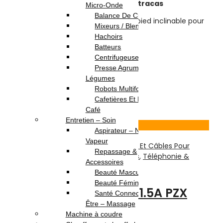
–
Une utilisation durable et sans tracas
Micro-Onde
Balance De Cuisine
–
Conception rotative à 360°
et pied inclinable pour
Mixeurs / Blenders
un angle de vue optimal
Hachoirs
Batteurs
– Couleur :
Noir
Centrifugeuses
– Garantie : 3 mois
Presse Agrumes /
Légumes
15.000
DT
20.000
DT
Robots Multifonction
Ajouter au panier
Cafetières Et Moulin À
Café
17
% -
Entretien – Soin
Voir Produit
Aspirateur – Nettoyeur
Vapeur
Accessoires Téléphones
,
Chargeurs Et Câbles Pour
Repassage &
Téléphones
,
Divers Pour Téléphones
,
Téléphonie &
Accessoires
Tablette
Beauté Masculine
Beauté Féminine
Chargeur Micro USB 1.5A PZX
Santé Connectée – Bien
Être – Massage
C817E
Machine à coudre