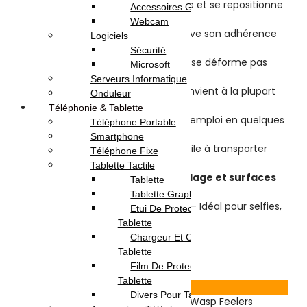
✅
Réutilisable à volonté
– Se retire et se repositionne
Accessoires Gaming
facilement
Webcam
✅
Lavable et réutilisable
– Retrouve son adhérence
Logiciels
après nettoyage
Sécurité
✅
Ultra-flexible et résistant
– Ne se déforme pas
Microsoft
avec l’utilisation
Serveurs Informatique
✅
Compatibilité universelle
– Convient à la plupart
Onduleur
des smartphones et coques
Téléphonie & Tablette
✅
Installation sans outil
– Prêt à l’emploi en quelques
Téléphone Portable
secondes
Smartphone
✅
Format compact et léger
– Facile à transporter
Téléphone Fixe
partout
Tablette Tactile
✅
Fixation sur miroir, vitre, carrelage et surfaces
Tablette
lisses
Tablette Graphique
✅
Support mains libres pratique
– Idéal pour selfies,
Etui De Protection Pour
vidéos et appels vidéo
Tablette
Chargeur Et Cable Pour
5.000
DT
10.000
DT
Tablette
Ajouter au panier
Film De Protection Pour
Tablette
Voir Produit
Divers Pour Tablette