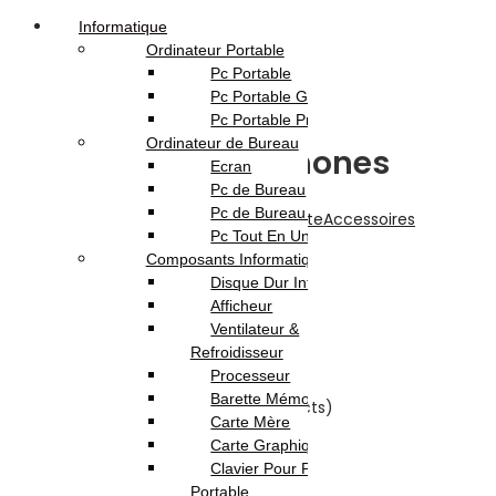
Informatique
Ordinateur Portable
Pc Portable
Pc Portable Gamer
Pc Portable Pro
Ordinateur de Bureau
Divers Pour Téléphones
Ecran
Pc de Bureau
Pc de Bureau Gamer
Accueil
Boutique
Téléphonie & Tablette
Accessoires
Pc Tout En Un
Téléphones
Divers Pour Téléphones
Composants Informatique
Disque Dur Interne
Afficheur
Ventilateur &
Divers Pour Téléphones
Refroidisseur
Processeur
Barette Mémoire
(Showing 1 – 12 products of 57 products)
Carte Mère
Grid View
List View
Carte Graphique
Voir
Clavier Pour Pc
Portable