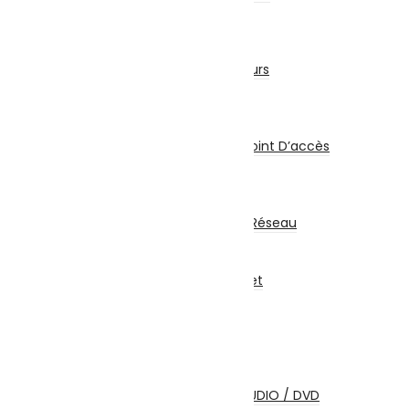
Kit Sécurité
Enregistreur
Accessoires Sécurité
Détecteurs et Capteurs
Onduleur
Réseau & Connectiques
Réseau
Switch / Routeurs / Point D’accès
Carte Réseau
Clé Wifi – Bluetooth
CPL
Coffrets Et Armoires Réseau
Multiprise
Accessoires Réseau
Abonnements Internet
Câbles et Connectiques
Câbles HDMI
Câbles USB
Câbles Réseau
Câbles Firewire
Câbles Ecrans TV / AUDIO / DVD