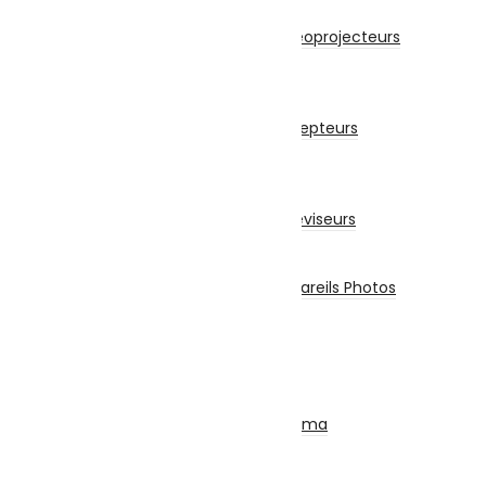
Vidéoprojecteurs
Accessoires Pour Vidéoprojecteurs
Vidéoprojecteur
Récepteur
Récepteur
Accessoires Pour Récepteurs
Abonnement
Téléviseurs
Téléviseur
Accessoires Pour Téléviseurs
Appareils Photos
Appareils Photo
Accessoires Pour Appareils Photos
Piles et Chargeurs
Piles
Chargeurs
Torches
SON
Ensemble Home Cinéma
Barre De Son
Casque & Écouteurs