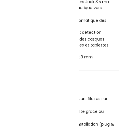
🔌
Type :
Adaptateur USB-C vers Jack 3.5 mm
🎧
Fonction :
Conversion numérique vers
analogique (DAC intégré)
🧠
Plug & Play :
détection automatique des
écouteurs
🎚️
Compatibilité intelligente :
détection
d’impédance pour la majorité des casques
📱
Compatibilité :
smartphones et tablettes
avec port USB-C
📏
Dimensions :
11,15 × 7,3 × 92,8 mm
⚖️
Poids :
3,17 g
⚡ Avantages
🎧 Permet d’utiliser des écouteurs filaires sur
appareils USB-C
🔊 Son stable et de haute qualité grâce au
convertisseur intégré
⚡ Utilisation immédiate sans installation (plug &