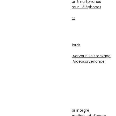
Film De Protection Pour Smartphones
Chargeurs Et Câbles Pour Téléphones
Power Bank
Divers Pour Téléphones
Smartwatch
Écouteurs sans fil
Stockage
Disques Internes
Disque Internes Standards
Disque SSD
Disques Internes Pour Serveur De stockage
Disques Internes Pour Vidéosurveillance
Disque Dur Externe
Serveur De Stockage
Accessoires Pour Stockage
Clé USB
Carte Mémoire
CD et DVD Vierge
Impression
Imprimantes
Imprimante à Réservoir intégré
Imprimante et Multifonction Jet d’encre