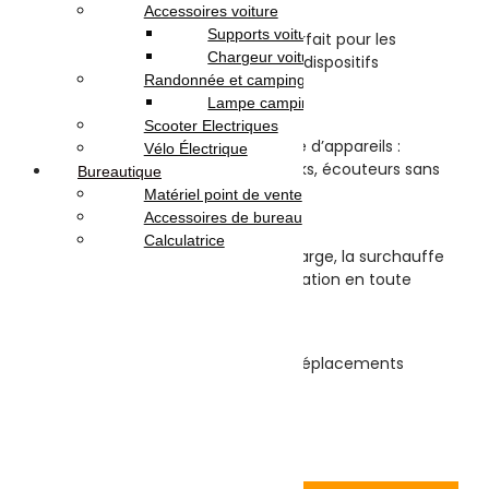
Accessoires voiture
🔌
Câble Type-C inclus
Supports voiture
Livré avec un câble USB Type-C, parfait pour les
Chargeur voiture
appareils Android récents et autres dispositifs
Randonnée et camping
compatibles.
Lampe camping
📱
Compatibilité étendue
Scooter Electriques
Compatible avec une large gamme d’appareils :
Vélo Électrique
smartphones, tablettes, power banks, écouteurs sans
Bureautique
fil, etc.
Matériel point de vente
Accessoires de bureau
🛡️
Sécurité assurée
Calculatrice
Protection intégrée contre la surcharge, la surchauffe
et les courts-circuits pour une utilisation en toute
tranquillité.
🎒
Design compact et léger
Facile à transporter, idéal pour les déplacements
quotidiens ou les voyages.
15.000
DT
Ajouter au panier