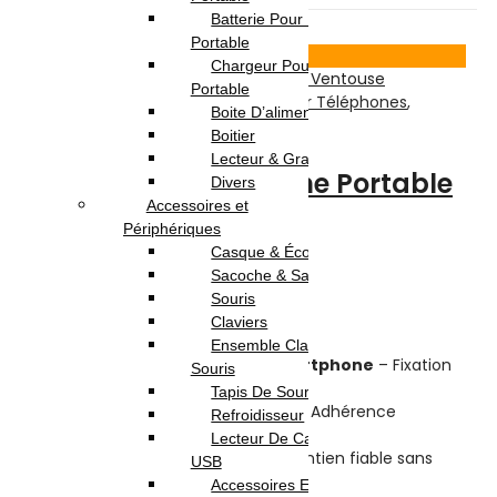
Batterie Pour Pc
50
% -
Portable
Voir Produit
Chargeur Pour Pc
Portable
Accessoires Téléphones
,
Divers Pour Téléphones
,
Boite D’alimentation
Téléphonie & Tablette
Boitier
Lecteur & Graveur
Support de Téléphone Portable
Divers
Accessoires et
à Ventouse
Périphériques
Casque & Écouteur
Sacoche & Sac A Dos
Note
0
sur 5
Souris
(0)
Claviers
Highlights:
Ensemble Clavier et
✅
Support à ventouse pour smartphone
– Fixation
Souris
rapide et sécurisée
Tapis De Souris
✅
Technologie Nano Ventouse
– Adhérence
Refroidisseur
puissante sur surfaces lisses
Lecteur De Cartes & Hub
✅
Adhésif 3M haute qualité
– Maintien fiable sans
USB
laisser de traces
Accessoires Ecran