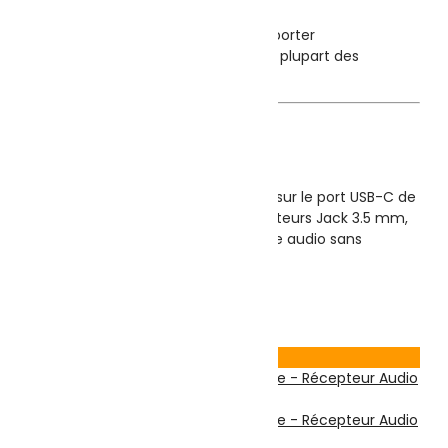
play)
🧳 Ultra léger et facile à transporter
🔄 Large compatibilité avec la plupart des
écouteurs et casques
📱 Utilisation
Branchez simplement l’adaptateur sur le port USB-C de
votre appareil, connectez vos écouteurs Jack 3.5 mm,
et profitez instantanément de votre audio sans
configuration supplémentaire.
18.000
DT
Ajouter au panier
Voir Produit