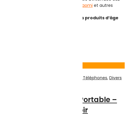
3,0, tels qu’
Apple
,
Samsung
,
Xiaomi
et autres
smartphones
Gamme de produits :
Tous les produits d’âge
Modèle : KEKE-C41C
Poids (kg) :
0.1
Couleur :
Noir
20.000
DT
Ajouter au panier
Voir Produit
Téléphonie & Tablette
,
Accessoires Téléphones
,
Divers
Pour Téléphones
Support Téléphone Portable –
Flexible – YS-L9 – Noir
Note
0
sur 5
(0)