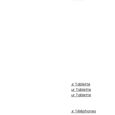
Accessoires Ecran
Accessoires Gaming
Webcam
Logiciels
Sécurité
Microsoft
Serveurs Informatique
Onduleur
Téléphonie & Tablette
Téléphone Portable
Smartphone
Téléphone Fixe
Tablette Tactile
Tablette
Tablette Graphique
Etui De Protection Pour Tablette
Chargeur Et Cable Pour Tablette
Film De Protection Pour Tablette
Divers Pour Tablette
Accessoires Téléphones
Etui De Protection Pour Téléphones