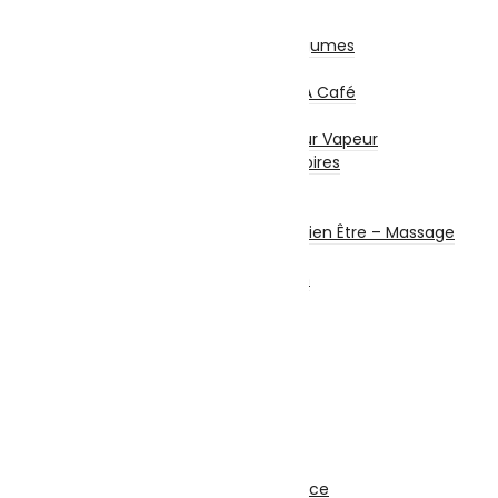
Centrifugeuses
Presse Agrumes / Légumes
Robots Multifonction
Cafetières Et Moulin À Café
Entretien – Soin
Aspirateur – Nettoyeur Vapeur
Repassage & Accessoires
Beauté Masculine
Beauté Féminine
Santé Connectée – Bien Être – Massage
Machine à coudre
Chauffage et chauffe bain
Ventilateurs
Climatisation
Sécurité
Système d’alarme
Alarme Filaire
Alarme Sans Fil
Accessoires
Matériel de Sécurité
Caméra de Surveillance