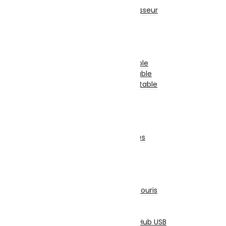
Ventilateur & Refroidisseur
Processeur
Barette Mémoire
Carte Mère
Carte Graphique
Clavier Pour Pc Portable
Batterie Pour Pc Portable
Chargeur Pour Pc Portable
Boite D’alimentation
Boitier
Lecteur & Graveur
Divers
Accessoires et Périphériques
Casque & Écouteur
Sacoche & Sac A Dos
Souris
Claviers
Ensemble Clavier et Souris
Tapis De Souris
Refroidisseur
Lecteur De Cartes & Hub USB