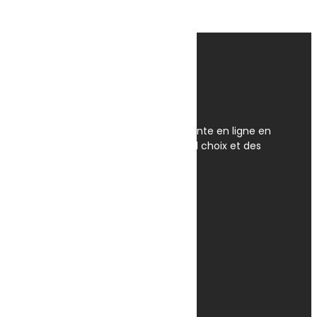
Afficher
(
57
)
Annuler
OmegaNet est Le spécialiste de la vente en ligne en
Tunisie. Nous disposons du plus grand choix et des
meilleurs prix en Tunisie.
Av. Habib Bourguiba, Tunis 1095
+(216) 31 420 566 / 96 657 549
contact@omeganet.tn
Lundi - Dimanche / 09H - 22H
Facebook
TikTok
Instagram
Informations