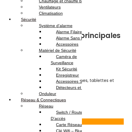
Chauffage et chauffe bain
Note
0
sur 5
Ventilateurs
(0)
Climatisation
Highlights:
Sécurité
Système d’alarme
Alarme Filaire
🔧 Caractéristiques principales
Alarme Sans Fil
:
Accessoires
Matériel de Sécurité
Caméra de
⚡
Sortie :
5V / 1.5A
Surveillance
🔌
Connectique :
Micro USB
Kit Sécurité
🎯
Modèle :
C817E
Enregistreur
📱
Compatibilité :
Smartphones, tablettes et
Accessoires Sécurité
autres appareils Micro USB
Détecteurs et Capteurs
🎨
Design :
Compact et léger
Onduleur
Réseau & Connectiques
15.000
DT
18.000
DT
Réseau
Ajouter au panier
Switch / Routeurs / Point
D’accès
Voir Produit
Carte Réseau
Clé Wifi – Bluetooth