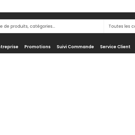
ntreprise
Promotions
Suivi Commande
Service Client
e et Multifonc
Boutique
Impression
Imprimantes
Imprimante et Multifon