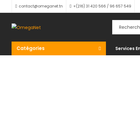
contact@omeganet.tn
+(216) 31 420 566 / 96 657 549
Catégories
Services E
Imprimant
Accueil