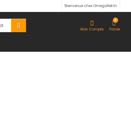
Bienvenue chez OmegaNet.tn
0
Mon Compte
Panier
tion Laser
ction Laser