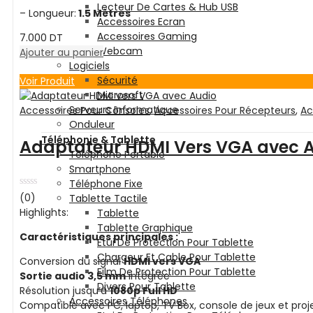
Lecteur De Cartes & Hub USB
– Longueur:
1.5 Mètres
Accessoires Ecran
Accessoires Gaming
7.000
DT
Webcam
Ajouter au panier
Logiciels
Sécurité
Voir Produit
Microsoft
Serveurs Informatique
Accessoires Pour Cônsoles
,
Accessoires Pour Récepteurs
,
Ac
Onduleur
Téléphonie & Tablette
Adaptateur HDMI Vers VGA avec 
Téléphone Portable
Smartphone
Téléphone Fixe
Note
(0)
Tablette Tactile
0
Highlights:
Tablette
sur
5
Tablette Graphique
Caractéristiques principales :
Etui De Protection Pour Tablette
Chargeur Et Cable Pour Tablette
Conversion du signal
HDMI vers VGA
Film De Protection Pour Tablette
Sortie audio 3,5 mm
intégrée
Divers Pour Tablette
Résolution jusqu’à
1080p Full HD
Accessoires Téléphones
Compatible avec PC, laptop, TV Box, console de jeux et proj