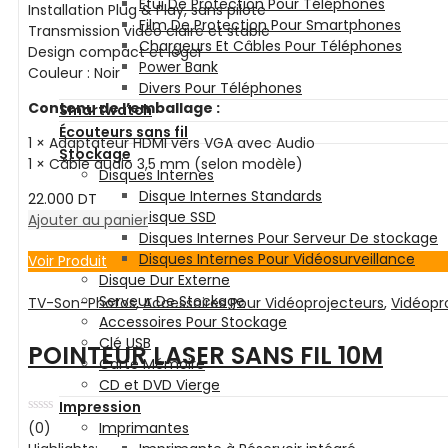
Etui De Protection Pour Téléphones
Installation Plug & Play, sans pilote
Film De Protection Pour Smartphones
Transmission vidéo claire et stable
Chargeurs Et Câbles Pour Téléphones
Design compact et léger
Power Bank
Couleur : Noir
Divers Pour Téléphones
Contenu de l’emballage :
Smartwatch
Écouteurs sans fil
1 × Adaptateur HDMI vers VGA avec Audio
Stockage
1 × Câble audio 3,5 mm (selon modèle)
Disques Internes
Disque Internes Standards
22.000
DT
Disque SSD
Ajouter au panier
Disques Internes Pour Serveur De stockage
Disques Internes Pour Vidéosurveillance
Voir Produit
Disque Dur Externe
Serveur De Stockage
TV-Son-Photos
,
Accessoires Pour Vidéoprojecteurs
,
Vidéopr
Accessoires Pour Stockage
Clé USB
POINTEUR LASER SANS FIL 10M
Carte Mémoire
CD et DVD Vierge
Impression
Note
(0)
Imprimantes
0