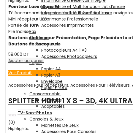
Highlights:
Imprimante à Réservoir intégré
sur
5
Pointeur Laser Sans Fil
Imprimante et Multifonction Jet d’encre
Télécommande de présentation PowerPoint avec navigate
Imprimante et Multifonction Laser
Mini récepteur USB
Imprimante Professionnelle
Portée de
10m
Accessoires Imprimantes
Pile Incluse
Fax
Boutons dédiés pour Présentation,
Page Précédente et
Scanners
Boutons de Raccourcis
Photocopieurs
Photocopieurs A4 | A3
59.000
DT
Accessoires Photocopieurs
Ajouter au panier
Papier
Papier A4
Voir Produit
Papier A3
Enveloppe
Accessoires Pour Récepteurs
,
Accessoires Pour Téléviseurs
,
Papier Photo
Consommable
SPLITTER HDMI 1 X 8 – 3D, 4K ULTR
Originales
Adaptables
TV-Son-Photos
Consoles & Jeux
Note
(0)
Manettes De Jeux
0
Highlights:
sur
Accessoires Pour Cônsoles