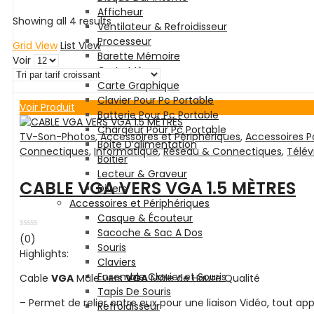
Afficheur
Showing all 4 results
Ventilateur & Refroidisseur
Processeur
Grid View
List View
Barette Mémoire
Voir
Carte Mère
Carte Graphique
Clavier Pour Pc Portable
Voir Produit
Batterie Pour Pc Portable
Chargeur Pour Pc Portable
TV-Son-Photos
,
Accessoires et Périphériques
,
Accessoires P
Boite D’alimentation
Connectiques
,
Informatique
,
Réseau & Connectiques
,
Télév
Boitier
Lecteur & Graveur
CABLE VGA VERS VGA 1.5 MÈTRES
Divers
Accessoires et Périphériques
Casque & Écouteur
Sacoche & Sac A Dos
Note
(0)
Souris
0
Highlights:
sur
Claviers
5
Ensemble Clavier et Souris
Cable
VGA
Mâle vers
VGA
Mâle de Haute Qualité
Tapis De Souris
– Permet de relier entre eux pour une liaison Vidéo, tout ap
Refroidisseur