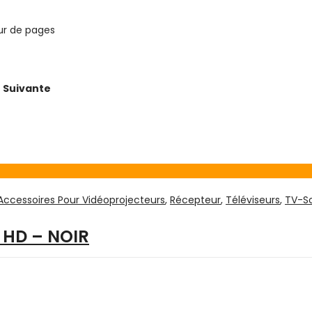
ur de pages
 Suivante
Accessoires Pour Vidéoprojecteurs
,
Récepteur
,
Téléviseurs
,
TV-S
A HD – NOIR