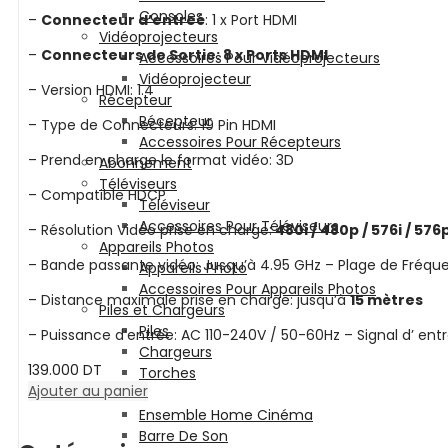
5
Consoles
–
Connecteur d’entreé
: 1 x Port HDMI
Vidéoprojecteurs
–
Connecteurs de Sortie: 8 x Ports HDMI
Accessoires Pour Vidéoprojecteurs
Vidéoprojecteur
– Version HDMI: 1.4
Récepteur
Récepteur
– Type de Connecteurs: 19 Pin HDMI
Accessoires Pour Récepteurs
– Prend en charge le format vidéo: 3D
Abonnement
Téléviseurs
– Compatible HDCP
Téléviseur
Accessoires Pour Téléviseurs
– Résolution Vidéo prise en charge:
480i / 480p / 576i / 576p
Appareils Photos
– Bande passante vidéo: Jusqu’à 4.95 GHz – Plage de Fréque
Appareils Photo
Accessoires Pour Appareils Photos
– Distance maximale prise en charge: jusqu’à
15 mètres
Piles et Chargeurs
Piles
– Puissance d’entrée: AC 110-240V / 50-60Hz – Signal d’ entr
Chargeurs
139.000
DT
Torches
Ajouter au panier
SON
Ensemble Home Cinéma
Barre De Son