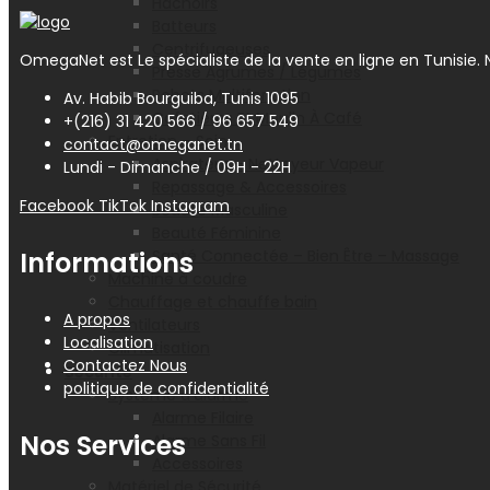
Hachoirs
Batteurs
Centrifugeuses
OmegaNet est Le spécialiste de la vente en ligne en Tunisie. N
Presse Agrumes / Légumes
Robots Multifonction
Av. Habib Bourguiba, Tunis 1095
Cafetières Et Moulin À Café
+(216) 31 420 566 / 96 657 549
Entretien – Soin
contact@omeganet.tn
Aspirateur – Nettoyeur Vapeur
Lundi - Dimanche / 09H - 22H
Repassage & Accessoires
Facebook
TikTok
Instagram
Beauté Masculine
Beauté Féminine
Informations
Santé Connectée – Bien Être – Massage
Machine à coudre
Chauffage et chauffe bain
A propos
Ventilateurs
Localisation
Climatisation
Contactez Nous
Sécurité
politique de confidentialité
Système d’alarme
Alarme Filaire
Nos Services
Alarme Sans Fil
Accessoires
Matériel de Sécurité