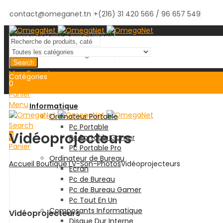
contact@omeganet.tn
+(216) 31 420 566 / 96 657 549
Bienvenue chez OmegaNet.tn
Bienvenue chez OmegaNet.tn
Search
Mon Compte
Catégories
0
Panier
Menu
Informatique
Ordinateur Portable
Search
Pc Portable
Vidéoprojecteurs
0
Pc Portable Gamer
Panier
Pc Portable Pro
Ordinateur de Bureau
Accueil
Boutique
TV-Son-Photos
Vidéoprojecteurs
Ecran
Pc de Bureau
Pc de Bureau Gamer
Pc Tout En Un
Composants Informatique
Vidéoprojecteurs
Disque Dur Interne