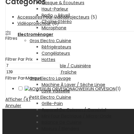
Catégories
Casque & Écouteurs
Haut-Parleur
Radio – Réveil
Accessoires Pour Vidéoprojecteurs
(5)
Chaîne Stéréo
Vidéoprojecteur
(0)
Microphone
Electroménager
Filtres
Gros Electro Cuisine
Réfrigérateurs
Congélateurs
Filtrer Par Prix
Hottes
Encastrable / Cuisinière
Fontaine Fraîche
Filtrer Par Marque
Gros Electro Lavage
Machine À Laver / Sèche Linge
AOWEIXUN ORVESION
(
1
)
Lave Vaisselle
Petit Electro Cuisine
Afficher
(
4
)
Grille-Pain
Annuler
Appareil De Cuisson / Convivial
Mini Four Électrique / Micro-Onde
Balance De Cuisine
Mixeurs / Blenders