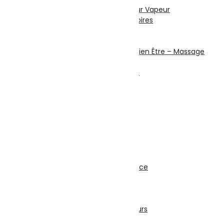
Aspirateur – Nettoyeur Vapeur
Repassage & Accessoires
Beauté Masculine
Beauté Féminine
Santé Connectée – Bien Être – Massage
Machine à coudre
Chauffage et chauffe bain
Ventilateurs
Climatisation
Sécurité
Système d’alarme
Alarme Filaire
Alarme Sans Fil
Accessoires
Matériel de Sécurité
Caméra de Surveillance
Kit Sécurité
Enregistreur
Accessoires Sécurité
Détecteurs et Capteurs
Onduleur