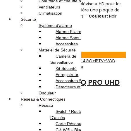
Chauffage et chauffe bain
sur les murs, placez-les derrière un téléviseur HD pour les
Ventilateurs
accrocher, peuvent être cachés derrière une plaque de
Climatisation
base, se posent à plat contre les murs –
Couleur:
Noir
Sécurité
Système d’alarme
Alarme Filaire
35.000
DT
Alarme Sans Fil
Ajouter au panier
Accessoires
Matériel de Sécurité
Voir Produit
Caméra de
Surveillance
TV-Son-Photos
,
Récepteur
,
Récepteur
Kit Sécurité
Enregistreur
BOX ANDROID TV X96Q PRO UHD
Accessoires Sécurité
Détecteurs et Capteurs
4K 4GB+32GB
Onduleur
Réseau & Connectiques
Réseau
Note
0
sur 5
Switch / Routeurs / Point
(0)
D’accès
Highlights:
Carte Réseau
Clé Wifi – Bluetooth