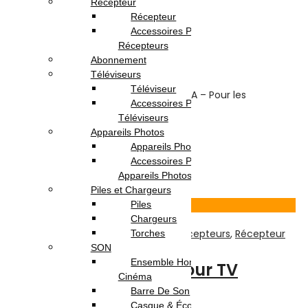
les récepteurs
Récepteur
Récepteur
Accessoires Pour
Note
0
sur 5
Récepteurs
(0)
Abonnement
Highlights:
Téléviseurs
Téléviseur
Modèle
: Transformateur – 12V 2A – Pour les
Accessoires Pour
récepteurs
Téléviseurs
Poids (kg)
: 0.1
Appareils Photos
Couleur
: NOIR
Appareils Photo
Accessoires Pour
15.000
DT
Appareils Photos
Ajouter au panier
Piles et Chargeurs
Voir Produit
Piles
Chargeurs
TV-Son-Photos
,
Accessoires Pour Récepteurs
,
Récepteur
Torches
SON
Ensemble Home
Support Mural Fixe Pour TV
Cinéma
14″-42″ – NOIR
Barre De Son
Casque & Écouteurs