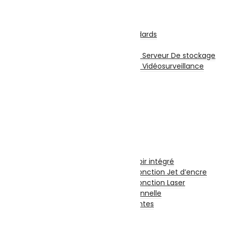
Écouteurs sans fil
Stockage
Disques Internes
Disque Internes Standards
Disque SSD
Disques Internes Pour Serveur De stockage
Disques Internes Pour Vidéosurveillance
Disque Dur Externe
Serveur De Stockage
Accessoires Pour Stockage
Clé USB
Carte Mémoire
CD et DVD Vierge
Impression
Imprimantes
Imprimante à Réservoir intégré
Imprimante et Multifonction Jet d’encre
Imprimante et Multifonction Laser
Imprimante Professionnelle
Accessoires Imprimantes
Fax
Scanners