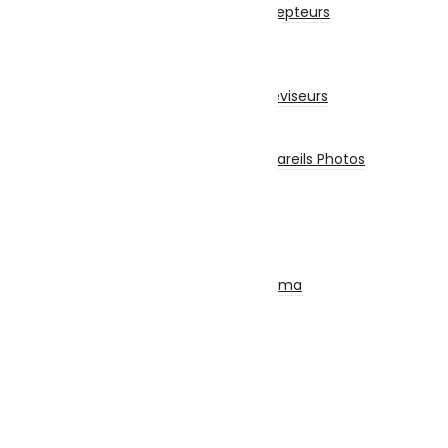
Accessoires Pour Récepteurs
Abonnement
Téléviseurs
Téléviseur
Accessoires Pour Téléviseurs
Appareils Photos
Appareils Photo
Accessoires Pour Appareils Photos
Piles et Chargeurs
Piles
Chargeurs
Torches
SON
Ensemble Home Cinéma
Barre De Son
Casque & Écouteurs
Haut-Parleur
Radio – Réveil
Chaîne Stéréo
Microphone
Electroménager