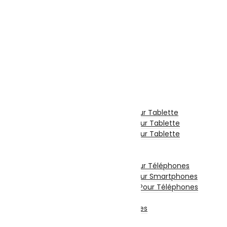
Microsoft
Serveurs Informatique
Onduleur
Téléphonie & Tablette
Téléphone Portable
Smartphone
Téléphone Fixe
Tablette Tactile
Tablette
Tablette Graphique
Etui De Protection Pour Tablette
Chargeur Et Cable Pour Tablette
Film De Protection Pour Tablette
Divers Pour Tablette
Accessoires Téléphones
Etui De Protection Pour Téléphones
Film De Protection Pour Smartphones
Chargeurs Et Câbles Pour Téléphones
Power Bank
Divers Pour Téléphones
Smartwatch