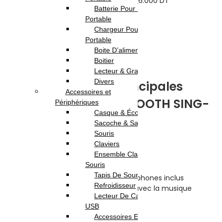
SOURIS OPTIQUE FILAIRE MACRO M838
6.000
DT
Batterie Pour Pc
239.000
DT
Portable
Chargeur Pour Pc
En stock
Portable
Boite D’alimentation
Highlights:
Boitier
Lecteur & Graveur
Divers
Caractéristiques principales
Accessoires et
HAUT PARLEUR BLUETOOTH SING-
Périphériques
Casque & Écouteur
E ZQS4290
Sacoche & Sac A Dos
Souris
Claviers
Double haut-parleur
Ensemble Clavier et
Puissance totale : 25W X 2
Souris
Connexion Bluetooth sans fil
Tapis De Souris
Fonction Karaoké avec 2 microphones inclus
Refroidisseur
Éclairage RGB LED synchronisé avec la musique
Lecteur De Cartes & Hub
Lecture via :
USB
USB
Accessoires Ecran
Carte TF / microSD