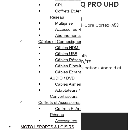
BOX ANDROID TV X96Q PRO UHD
CPL
Coffrets Et Armoires
Réseau
Système d’exploitation : Android
Multiprise
Processeur : Allwinner H313 Quad-Core Cortex-A53
Accessoires Réseau
Mémoire RAM : 4 Go
Abonnements Internet
Stockage interne : 32 Go
Câbles et Connectiques
Résolution : Ultra HD 4K
Câbles HDMI
Décodage vidéo : H.265 / HEVC
Câbles USB
Connectivité : Wi-Fi, Ethernet RJ45
Câbles Réseau
Ports : HDMI, USB, lecteur microSD/TF
Câbles Firewire
Compatible : YouTube, IPTV, applications Android et
Câbles Ecrans TV /
streaming multimédia
AUDIO / DVD
Couleur : Noir
Câbles Alimentation
Garantie 1 an
Adaptateurs /
Convertisseurs
120.000
DT
Coffrets et Accessoires
Ajouter au panier
Coffrets Et Armoires
Réseau
Accessoires
MOTO | SPORTS & LOISIRS