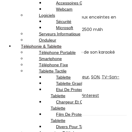
Accessoires Gaming
AUX
Webcam
Radio FM
Logiciels
Fonction TWS (connexion de deux enceintes en
Sécurité
stéréo)
Microsoft
Batterie rechargeable intégrée 2500 mAh
Serveurs Informatique
Télécommande incluse
Onduleur
Poignée de transport intégrée
Téléphonie & Tablette
quantité de SING-E ZQS4290 Barre de son karaoké
Téléphone Portable
Smartphone
Ajouter au panier
Téléphone Fixe
Acheter maintenant
Tablette Tactile
UGS :
ZQS4290
Catégories :
Haut-Parleur
,
SON
,
TV-Son-
Tablette
Photos
Brands :
Sing e
Tablette Graphique
Partager:
Etui De Protection Pour
Facebook
Twitter
LinkedIn
Telegram
Pinterest
Tablette
Chargeur Et Cable Pour
Description
Tablette
Avis (0)
Film De Protection Pour
Tablette
Description
Divers Pour Tablette