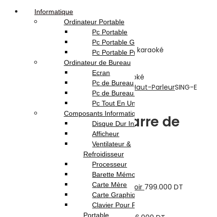
Informatique
Ordinateur Portable
Pc Portable
Pc Portable Gamer
Pc Portable Pro
Ordinateur de Bureau
Ecran
Pc de Bureau
Accueil
Boutique
TV-Son-Photos
SON
Haut-Parleur
SING-E
Pc de Bureau Gamer
ZQS4290 Barre de son karaoké
Pc Tout En Un
Composants Informatique
SING-E ZQS4290 Barre de
Disque Dur Interne
Afficheur
son karaoké
Ventilateur &
Refroidisseur
Processeur
Previous product
Barette Mémoire
Carte Mère
Samsung Galaxy A17 4G 6Go 128Go Noir
799.000
DT
Carte Graphique
Next product
Clavier Pour Pc
Portable