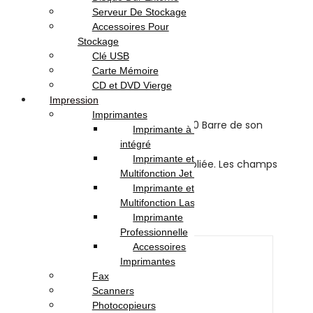
Serveur De Stockage
Avis (0)
Accessoires Pour
Stockage
Clé USB
Reviews
Carte Mémoire
CD et DVD Vierge
There are no reviews yet.
Impression
Imprimantes
Be the first to review “SING-E ZQS4290 Barre de son
Imprimante à Réservoir
karaoké”
intégré
Imprimante et
Votre adresse e-mail ne sera pas publiée.
Les champs
Multifonction Jet d’encre
obligatoires sont indiqués avec
*
Imprimante et
Your rating
*
Multifonction Laser
Imprimante
Your review
*
Professionnelle
Accessoires
Imprimantes
Fax
Scanners
Photocopieurs