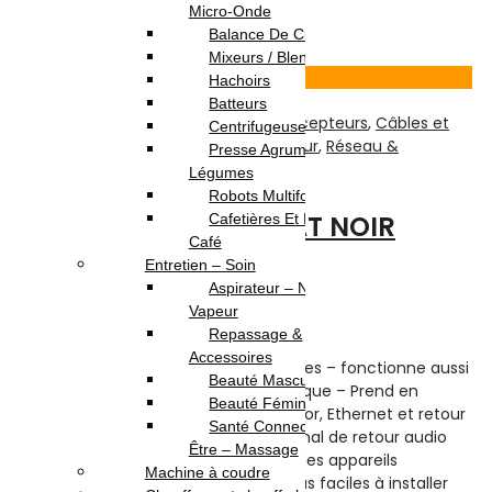
39.900
DT
Micro-Onde
Ajouter au panier
Balance De Cuisine
Mixeurs / Blenders
Voir Produit
Hachoirs
Batteurs
TV-Son-Photos
,
Accessoires Pour Récepteurs
,
Câbles et
Centrifugeuses
Connectiques
,
Câbles HDMI
,
Récepteur
,
Réseau &
Presse Agrumes /
Connectiques
Légumes
Robots Multifonction
CÂBLE HDTV- 10M FLAT NOIR
Cafetières Et Moulin À
Café
Entretien – Soin
Note
0
sur 5
Aspirateur – Nettoyeur
(0)
Vapeur
Highlights:
Repassage &
Accessoires
Câble HDMI Flat –
Longueur:
10 mètres – fonctionne aussi
Beauté Masculine
bien que le HDMI rond mais plus pratique – Prend en
Beauté Féminine
charge 1080p, 1440p, 3D, 2K Deep Color, Ethernet et retour
Santé Connectée – Bien
audio (ARC) – Prend en charge le canal de retour audio
Être – Massage
pour partager un signal audio entre des appareils
Machine à coudre
compatibles Les câbles plats sont plus faciles à installer