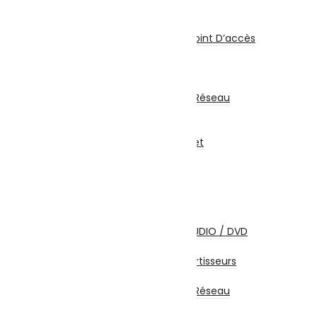
Réseau & Connectiques
Réseau
Switch / Routeurs / Point D’accès
Carte Réseau
Clé Wifi – Bluetooth
CPL
Coffrets Et Armoires Réseau
Multiprise
Accessoires Réseau
Abonnements Internet
Câbles et Connectiques
Câbles HDMI
Câbles USB
Câbles Réseau
Câbles Firewire
Câbles Ecrans TV / AUDIO / DVD
Câbles Alimentation
Adaptateurs / Convertisseurs
Coffrets et Accessoires
Coffrets Et Armoires Réseau
Accessoires