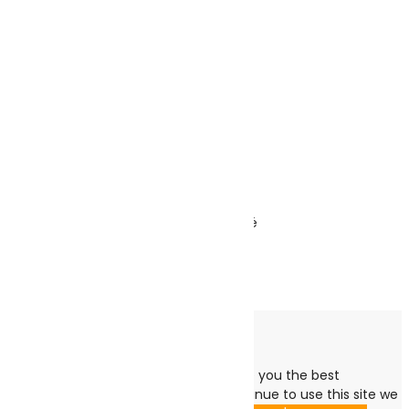
Boutique
Mon Panier
Close
Panier est vide!
Continuer les achats
SING-E ZQS4290 Barre de son karaoké
Note
0
sur 5
(0)
239.000
DT
Ajouter au panier
Cookies Notice
We use cookies to ensure that we give you the best
experience on our website. If you continue to use this site we