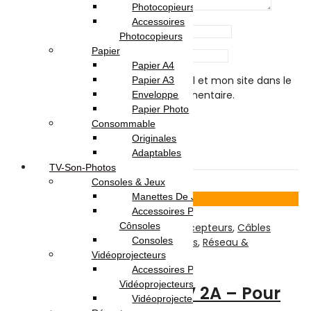
Photocopieurs A4 | A3
Accessoires
Name
*
Photocopieurs
Papier
Email
*
Papier A4
Enregistrer mon nom, mon e-mail et mon site dans le
Papier A3
navigateur pour mon prochain commentaire.
Enveloppe
Papier Photo
Consommable
Originales
Related products
Adaptables
TV-Son-Photos
Consoles & Jeux
Manettes De Jeux
Voir Produit
Accessoires Pour
Cônsoles
TV-Son-Photos
,
Accessoires Pour Récepteurs
,
Câbles
Consoles
Alimentation
,
Câbles et Connectiques
,
Réseau &
Vidéoprojecteurs
Connectiques
Accessoires Pour
Vidéoprojecteurs
Transformateur – 12V 2A – Pour
Vidéoprojecteur