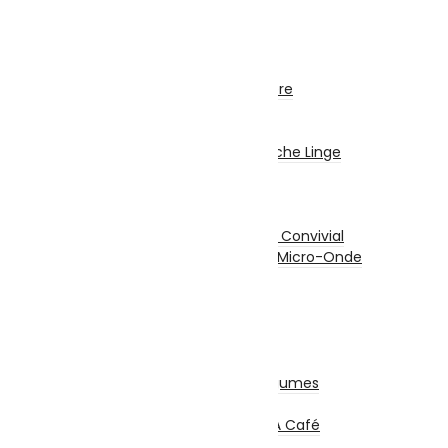
Gros Electro Cuisine
Réfrigérateurs
Congélateurs
Hottes
Encastrable / Cuisinière
Fontaine Fraîche
Gros Electro Lavage
Machine À Laver / Sèche Linge
Lave Vaisselle
Petit Electro Cuisine
Grille-Pain
Appareil De Cuisson / Convivial
Mini Four Électrique / Micro-Onde
Balance De Cuisine
Mixeurs / Blenders
Hachoirs
Batteurs
Centrifugeuses
Presse Agrumes / Légumes
Robots Multifonction
Cafetières Et Moulin À Café
Entretien – Soin