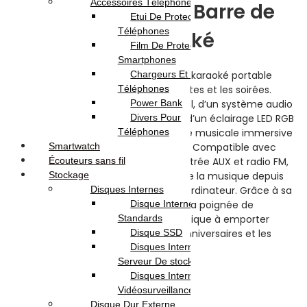
Accessoires Téléphones
SING-E ZQS4290 Barre de
Etui De Protection Pour
Téléphones
son karaoké
Film De Protection Pour
Smartphones
La SING-E ZQS4290 est une enceinte karaoké portable
Chargeurs Et Câbles Pour
Bluetooth conçue pour animer les fêtes et les soirées.
Téléphones
Équipée de deux microphones sans fil, d’un système audio
Power Bank
puissant avec basses renforcées et d’un éclairage LED RGB
Divers Pour
dynamique, elle offre une expérience musicale immersive
Téléphones
aussi bien à l’intérieur qu’à l’extérieur. Compatible avec
Smartwatch
Bluetooth, USB, carte mémoire TF, entrée AUX et radio FM,
Écouteurs sans fil
elle permet de diffuser facilement de la musique depuis
Stockage
un smartphone, une tablette ou un ordinateur. Grâce à sa
Disques Internes
batterie rechargeable intégrée et à sa poignée de
Disque Internes
transport, la SING-E ZQS4290 est pratique à emporter
Standards
partout pour le divertissement, les anniversaires et les
Disque SSD
animations familiales.
Disques Internes Pour
Serveur De stockage
Disques Internes Pour
Vidéosurveillance
Disque Dur Externe