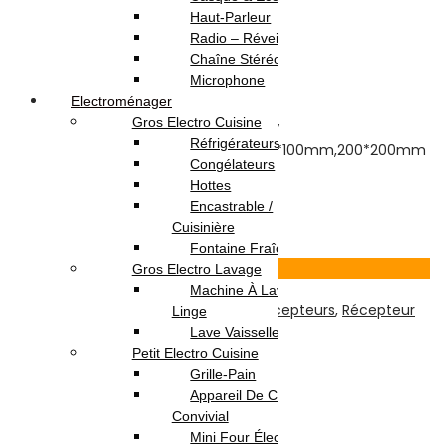
Haut-Parleur
Note
0
sur 5
Radio – Réveil
(0)
Chaîne Stéréo
Highlights:
Microphone
Electroménager
SUITABLE FOR 14 »-42 »
Gros Electro Cuisine
Fits most 14 »-42 » flat panel TV
Réfrigérateurs
VESA compiance:75*75mm,100*100mm,
200*200mm
Congélateurs
Load capacity:55ibs(25kg)
Hottes
16.000
DT
Encastrable /
Ajouter au panier
Cuisinière
Fontaine Fraîche
Voir Produit
Gros Electro Lavage
Machine À Laver / Sèche
TV-Son-Photos
,
Accessoires Pour Récepteurs
,
Récepteur
Linge
Lave Vaisselle
Petit Electro Cuisine
PARABOLE 70CM
Grille-Pain
Appareil De Cuisson /
Note
0
sur 5
Convivial
(0)
Mini Four Électrique /