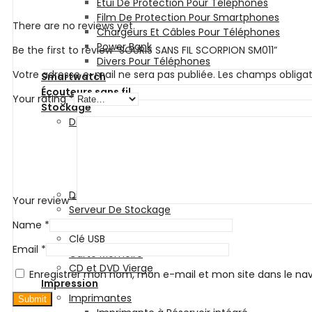
Etui De Protection Pour Téléphones
Film De Protection Pour Smartphones
There are no reviews yet.
Chargeurs Et Câbles Pour Téléphones
Power Bank
Be the first to review “SOURIS SANS FIL SCORPION SM011”
Divers Pour Téléphones
Votre adresse e-mail ne sera pas publiée.
Les champs obligat
Smartwatch
Écouteurs sans fil
Your rating
*
Stockage
Disques Internes
Disque Internes Standards
Disque SSD
Disques Internes Pour Serveur De stockage
Disques Internes Pour Vidéosurveillance
Disque Dur Externe
Your review
*
Serveur De Stockage
Accessoires Pour Stockage
Name
*
Clé USB
Email
*
Carte Mémoire
CD et DVD Vierge
Enregistrer mon nom, mon e-mail et mon site dans le n
Impression
Imprimantes