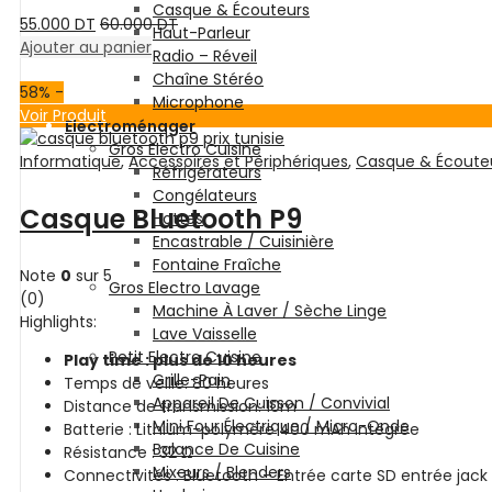
Casque & Écouteurs
55.000
DT
60.000
DT
Haut-Parleur
Ajouter au panier
Radio – Réveil
Chaîne Stéréo
58
% -
Microphone
Voir Produit
Electroménager
Gros Electro Cuisine
Informatique
,
Accessoires et Périphériques
,
Casque & Écoute
Réfrigérateurs
Congélateurs
Casque Bluetooth P9
Hottes
Encastrable / Cuisinière
Fontaine Fraîche
Note
0
sur 5
Gros Electro Lavage
(0)
Machine À Laver / Sèche Linge
Highlights:
Lave Vaisselle
Petit Electro Cuisine
Play time : plus de 10 heures
Grille-Pain
Temps de veille: 80 heures
Appareil De Cuisson / Convivial
Distance de transmission: 10m
Mini Four Électrique / Micro-Onde
Batterie : Lithium-polymère 400 mAh intégrée
Balance De Cuisine
Résistance : 32 Ω
Mixeurs / Blenders
Connectivités : Bluetooth – Entrée carte SD entrée jac