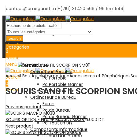
contact@omeganet.tn
+(216) 31 420 566 / 96 657 549
Bienvenue chez OmegaNet.tn
Bienvenue chez OmegaNet.tn
Search
Mon Compte
Catégories
0
Panier
Menu
Informatique
Ordinateur Portable
Accueil
Boutique
Informatique
Accessoires et Périphériques
Sou
Search
Pc Portable
0
Pc Portable Gamer
SOURIS SANS FIL SCORPION SM0
Panier
Pc Portable Pro
Ordinateur de Bureau
Ecran
Previous product
Pc de Bureau
Pc de Bureau Gamer
SOURIS OPTIQUE FILAIRE MACRO M838
6.000
DT
Pc Tout En Un
Next product
Composants Informatique
Disque Dur Interne