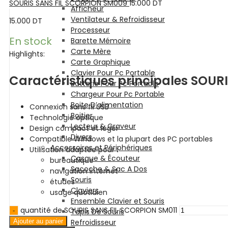
SOURIS SANS FIL SCORPION SM009
15.000
DT
Afficheur
Ventilateur & Refroidisseur
15.000
DT
Processeur
En stock
Barette Mémoire
Carte Mère
Highlights:
Carte Graphique
Clavier Pour Pc Portable
Caractéristiques principales SOUR
Batterie Pour Pc Portable
Chargeur Pour Pc Portable
Boite D’alimentation
Connexion sans fil USB
Boitier
Technologie optique
Lecteur & Graveur
Design compact et léger
Divers
Compatible Windows et la plupart des PC portables
Accessoires et Périphériques
Utilisation adaptée pour :
Casque & Écouteur
bureautique
Sacoche & Sac A Dos
navigation internet
Souris
études
Claviers
usage quotidien
Ensemble Clavier et Souris
quantité de SOURIS SANS FIL SCORPION SM011
Tapis De Souris
Ajouter au panier
Refroidisseur