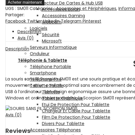
Acheter maintenant
Lecteur De Cartes & Hub USB
UGS :
SM011
Catégories :
Accessoires et Périphériques
,
Informa
Accessoires Ecran
Partager:
Accessoires Gaming
Facebook
Twitter
LinkedIn
Telegram
Pinterest
Webcam
Logiciels
Description
Sécurité
Avis (0)
Microsoft
Serveurs Informatique
Description
Onduleur
Téléphonie & Tablette
Téléphone Portable
Smartphone
La souris sans fil Scorpion SM011 est une souris pratique et é
Téléphone Fixe
mouvement et un confort optimal sans encombrement de câble
Tablette Tactile
USB à l’ordinateur. Son design ergonomique assure une bonne 
Tablette
Windows et ordinateurs portables, la Scorpion SM011 représente
Tablette Graphique
Etui De Protection Pour Tablette
Chargeur Et Cable Pour Tablette
Avis (0)
Film De Protection Pour Tablette
Divers Pour Tablette
Reviews
Accessoires Téléphones