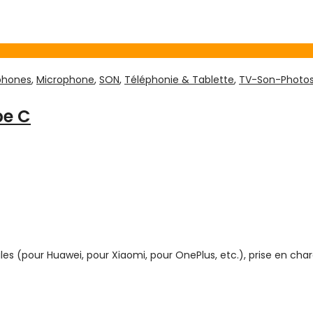
phones
,
Microphone
,
SON
,
Téléphonie & Tablette
,
TV-Son-Photo
pe C
s (pour Huawei, pour Xiaomi, pour OnePlus, etc.), prise en ch