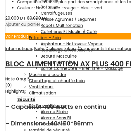
Hachoirs
Compatible avec la plus part des smartphones et les t
Batteurs
Couleur : Noir – blanc -rouge – bleu – vert
Centrifugeuses
29.000
DT
69.000
DT
Presse Agrumes / Légumes
Ajouter au panier
Robots Multifonction
Cafetières Et Moulin À Café
Voir Produit
Entretien – Soin
Aspirateur – Nettoyeur Vapeur
Informatique
,
Boite D'alimentation
,
Composants Informatiqu
Repassage & Accessoires
Beauté Masculine
BLOC ALIMENTATION AX PLUS 400 
Beauté Féminine
Santé Connectée – Bien Être – Massage
Machine à coudre
Note
0
sur 5
Chauffage et chauffe bain
(0)
Ventilateurs
Highlights:
Climatisation
Sécurité
– Capacité: 400 watts en continu
Système d’alarme
Alarme Filaire
Alarme Sans Fil
– Dimensions 140*150*86mm
Accessoires
Matériel de Sécurité