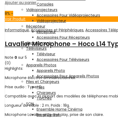
Ajouter au panier
Consoles
Vidéoprojecteurs
8
% -
Accessoires Pour Vidéoprojecteurs
Voir Produit
Vidéoprojecteur
Récepteur
Informatique
,
Accessoires et Périphériques
,
Accessoires Télé
Récepteur
Accessoires Pour Récepteurs
Lavalier Microphone – Hoco L14 Ty
Abonnement
Téléviseurs
Téléviseur
Note
0
sur 5
Accessoires Pour Téléviseurs
(0)
Appareils Photos
Highlights:
Appareils Photo
Accessoires Pour Appareils Photos
Microphone électret omnidirectionnel.
Piles et Chargeurs
Prise audio : Type-C.
Piles
Chargeurs
Compatible avec la plupart des modèles de téléphones mobile
Torches
SON
Longueur du câble : 2 m. Poids : 18g.
Ensemble Home Cinéma
Microphone Lavalier, plug and play, prise de son claire.
Barre De Son