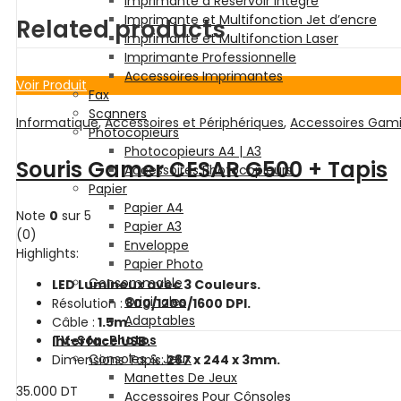
Imprimante à Réservoir intégré
Imprimante et Multifonction Jet d’encre
Related products
Imprimante et Multifonction Laser
Imprimante Professionnelle
Accessoires Imprimantes
Voir Produit
Fax
Scanners
Informatique
,
Accessoires et Périphériques
,
Accessoires Gam
Photocopieurs
Photocopieurs A4 | A3
Souris Gamer CESAR G500 + Tapis
Accessoires Photocopieurs
Papier
Papier A4
Note
0
sur 5
Papier A3
(0)
Enveloppe
Highlights:
Papier Photo
Consommable
LED Lumineux avec 3 Couleurs.
Originales
Résolution :
800/1200/1600 DPI.
Adaptables
Câble :
1.5m.
TV-Son-Photos
Interface USB.
Consoles & Jeux
Dimensions Tapis:
287 x 244 x 3mm.
Manettes De Jeux
35.000
DT
Accessoires Pour Cônsoles