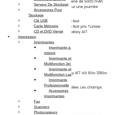
des photos nettes, tandis que la batterie de 5000 mAh
Serveur De Stockage
assure une très bonne autonomie pour une journée
Accessoires Pour
entière.
Stockage
Clé USB
Carte Mémoire
CD et DVD Vierge
Avis (0)
Impression
Imprimantes
Imprimante à Réservoir
Reviews
intégré
Imprimante et
There are no reviews yet.
Multifonction Jet d’encre
Imprimante et
Be the first to review “Samsung Galaxy A17 4G 6Go 128Go
Multifonction Laser
Noir”
Imprimante
Professionnelle
Votre adresse e-mail ne sera pas publiée.
Les champs
Accessoires
obligatoires sont indiqués avec
*
Imprimantes
Your rating
*
Fax
Scanners
Your review
*
Photocopieurs