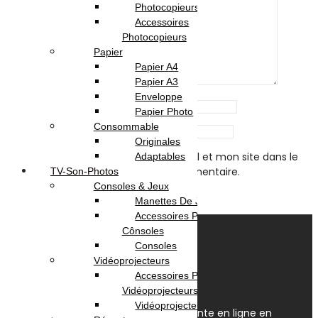
Photocopieurs A4 | A3
Accessoires
Photocopieurs
Papier
Papier A4
Papier A3
Enveloppe
Name
*
Papier Photo
Consommable
Email
*
Originales
Enregistrer mon nom, mon e-mail et mon site dans le
Adaptables
navigateur pour mon prochain commentaire.
TV-Son-Photos
Consoles & Jeux
Manettes De Jeux
Accessoires Pour
Cônsoles
Consoles
Vidéoprojecteurs
Accessoires Pour
Vidéoprojecteurs
Vidéoprojecteur
OmegaNet est Le spécialiste de la vente en ligne en