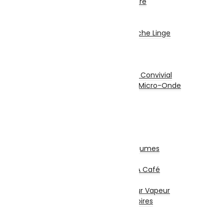
Encastrable / Cuisinière
Fontaine Fraîche
Gros Electro Lavage
Machine À Laver / Sèche Linge
Lave Vaisselle
Petit Electro Cuisine
Grille-Pain
Appareil De Cuisson / Convivial
Mini Four Électrique / Micro-Onde
Balance De Cuisine
Mixeurs / Blenders
Hachoirs
Batteurs
Centrifugeuses
Presse Agrumes / Légumes
Robots Multifonction
Cafetières Et Moulin À Café
Entretien – Soin
Aspirateur – Nettoyeur Vapeur
Repassage & Accessoires
Beauté Masculine
Beauté Féminine