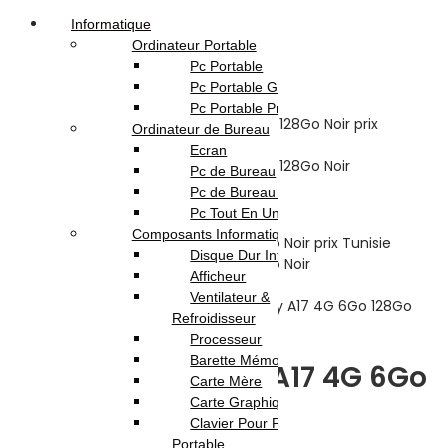
Informatique
Ordinateur Portable
Pc Portable
Pc Portable Gamer
Pc Portable Pro
Ordinateur de Bureau
Ecran
Pc de Bureau
Pc de Bureau Gamer
Pc Tout En Un
Composants Informatique
Disque Dur Interne
Afficheur
Accueil
Boutique
Téléphonie &
Ventilateur &
Tablette
Smartphone
Samsung Galaxy A17 4G 6Go 128Go
Refroidisseur
Noir
Processeur
Barette Mémoire
Samsung Galaxy A17 4G 6Go
Carte Mère
Carte Graphique
128Go Noir
Clavier Pour Pc
Portable