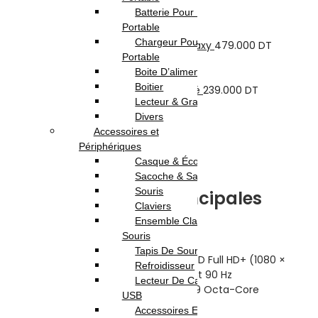
Batterie Pour Pc
Previous product
Portable
Chargeur Pour Pc
Tecno Spark GO 3 4Go 128G Bleu Galaxy
479.000
DT
Portable
Next product
Boite D’alimentation
Boitier
SING-E ZQS4290 Barre de son karaoké
239.000
DT
Lecteur & Graveur
799.000
DT
Divers
Accessoires et
En stock
Périphériques
Highlights:
Casque & Écouteur
Sacoche & Sac A Dos
Souris
Caractéristiques principales
Claviers
Samsung Galaxy A17
Ensemble Clavier et
Souris
Tapis De Souris
Écran : 6.7 pouces Super AMOLED Full HD+ (1080 ×
Refroidisseur
2340), taux de rafraîchissement 90 Hz
Lecteur De Cartes & Hub
Processeur : MediaTek Helio G99 Octa-Core
USB
Mémoire RAM : 6 Go
Accessoires Ecran