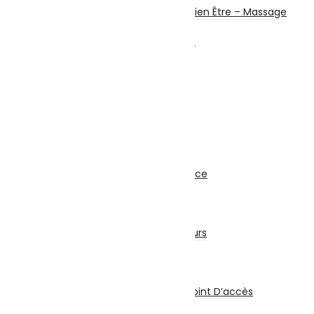
Santé Connectée – Bien Être – Massage
Machine à coudre
Chauffage et chauffe bain
Ventilateurs
Climatisation
Sécurité
Système d’alarme
Alarme Filaire
Alarme Sans Fil
Accessoires
Matériel de Sécurité
Caméra de Surveillance
Kit Sécurité
Enregistreur
Accessoires Sécurité
Détecteurs et Capteurs
Onduleur
Réseau & Connectiques
Réseau
Switch / Routeurs / Point D’accès
Carte Réseau