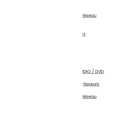
Clé Wifi – Bluetooth
CPL
Coffrets Et Armoires Réseau
Multiprise
Accessoires Réseau
Abonnements Internet
Câbles et Connectiques
Câbles HDMI
Câbles USB
Câbles Réseau
Câbles Firewire
Câbles Ecrans TV / AUDIO / DVD
Câbles Alimentation
Adaptateurs / Convertisseurs
Coffrets et Accessoires
Coffrets Et Armoires Réseau
Accessoires
MOTO | SPORTS & LOISIRS
Accessoires voiture
Supports voiture
Chargeur voiture