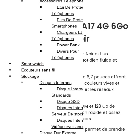
Avis (0)
Accessoires Téléphones
Etui De Protection Pour
Description
Téléphones
Film De Protection Pour
Samsung Galaxy A17 4G 6Go
Smartphones
Chargeurs Et Câbles Pour
128Go Noir
Téléphones
Power Bank
Divers Pour
Le Samsung Galaxy A17 4G 6Go 128Go Noir est un
Téléphones
smartphone conçu pour un usage quotidien fluide et
Smartwatch
confortable.
Écouteurs sans fil
Il dispose d’un écran Super AMOLED de 6,7 pouces offrant
Stockage
une bonne qualité d’image, avec des couleurs vives et
Disques Internes
une bonne luminosité pour les vidéos et les réseaux
Disque Internes
sociaux.
Standards
Disque SSD
Sous le capot, on retrouve 6 Go de RAM et 128 Go de
Disques Internes Pour
stockage, ce qui permet une utilisation rapide et assez
Serveur De stockage
d’espace pour les applications et fichiers.
Disques Internes Pour
Vidéosurveillance
Son appareil photo principal de 50 MP permet de prendre
Disque Dur Externe