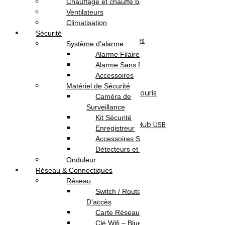
Chauffage et chauffe bain
Boitier
Ventilateurs
Lecteur & Graveur
Climatisation
Divers
Sécurité
Accessoires et Périphériques
Système d’alarme
Casque & Écouteur
Alarme Filaire
Sacoche & Sac A Dos
Alarme Sans Fil
Souris
Accessoires
Claviers
Matériel de Sécurité
Ensemble Clavier et Souris
Caméra de
Tapis De Souris
Surveillance
Refroidisseur
Kit Sécurité
Lecteur De Cartes & Hub USB
Enregistreur
Accessoires Ecran
Accessoires Sécurité
Accessoires Gaming
Détecteurs et Capteurs
Webcam
Onduleur
Logiciels
Réseau & Connectiques
Sécurité
Réseau
Microsoft
Switch / Routeurs / Point
Serveurs Informatique
D’accès
Onduleur
Carte Réseau
Téléphonie & Tablette
Clé Wifi – Bluetooth