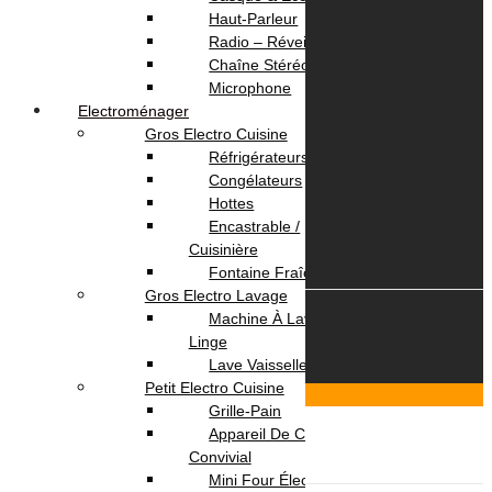
Livraison
Haut-Parleur
Paiement
Radio – Réveil
Chaîne Stéréo
Votre Compte
Microphone
Electroménager
Gros Electro Cuisine
Panier
Réfrigérateurs
Suivi commande
Congélateurs
Hottes
Encastrable /
Cuisinière
Fontaine Fraîche
Gros Electro Lavage
Machine À Laver / Sèche
© 2026 OmegaNet.tn
Linge
Lave Vaisselle
Petit Electro Cuisine
Scroll To Top
Grille-Pain
Login & Signup
Close
Appareil De Cuisson /
Menu
Convivial
Mini Four Électrique /