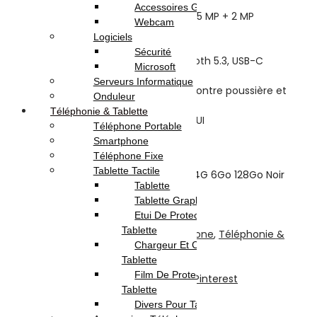
Stockage interne : 128 Go
Accessoires Gaming
Appareil photo arrière : 50 MP + 5 MP + 2 MP
Webcam
Caméra frontale : 13 MP
Logiciels
Batterie : 5000 mAh
Sécurité
Connectivité : 4G, Wi-Fi, Bluetooth 5.3, USB-C
Microsoft
Double SIM
Serveurs Informatique
Résistance : certification IP54 contre poussière et
Onduleur
éclaboussures
Téléphonie & Tablette
Système : Android 15 avec One UI
Téléphone Portable
Couleur : Noir
Smartphone
Garantie : 1 an
Téléphone Fixe
Tablette Tactile
quantité de Samsung Galaxy A17 4G 6Go 128Go Noir
Tablette
Tablette Graphique
Ajouter au panier
Etui De Protection Pour
Acheter maintenant
Tablette
UGS :
SM-A175F
Catégories :
Smartphone
,
Téléphonie &
Chargeur Et Cable Pour
Tablette
Tablette
Partager:
Film De Protection Pour
Facebook
Twitter
LinkedIn
Telegram
Pinterest
Tablette
Description
Divers Pour Tablette