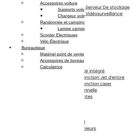
Disque SSD
Accessoires voiture
Disques Internes Pour Serveur De stockage
Supports voiture
Disques Internes Pour Vidéosurveillance
Chargeur voiture
Disque Dur Externe
Randonnée et camping
Serveur De Stockage
Lampe camping
Accessoires Pour Stockage
Scooter Electriques
Clé USB
Vélo Électrique
Carte Mémoire
Bureautique
CD et DVD Vierge
Matériel point de vente
Impression
Accessoires de bureau
Imprimantes
Calculatrice
Imprimante à Réservoir intégré
Imprimante et Multifonction Jet d’encre
Imprimante et Multifonction Laser
Imprimante Professionnelle
Accessoires Imprimantes
Fax
Scanners
Photocopieurs
Photocopieurs A4 | A3
Accessoires Photocopieurs
Papier