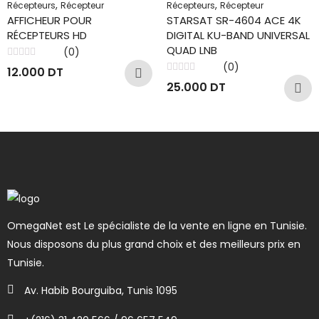
,
,
Récepteurs
Récepteur
Récepteurs
Récepteur
AFFICHEUR POUR
STARSAT SR-4604 ACE 4K
RÉCEPTEURS HD
DIGITAL KU-BAND UNIVERSAL
QUAD LNB
(0)
Note
(0)
12.000
DT
0
Note
sur
25.000
DT
0
5
sur
5
OmegaNet est Le spécialiste de la vente en ligne en Tunisie.
Nous disposons du plus grand choix et des meilleurs prix en
Tunisie.
Av. Habib Bourguiba, Tunis 1095