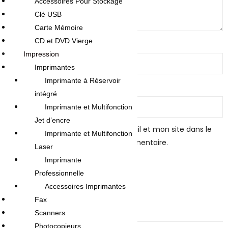
Accessoires Pour Stockage
Clé USB
Carte Mémoire
CD et DVD Vierge
Name
*
Impression
Imprimantes
Imprimante à Réservoir
Email
*
intégré
Imprimante et Multifonction
Jet d’encre
Enregistrer mon nom, mon e-mail et mon site dans le
Imprimante et Multifonction
navigateur pour mon prochain commentaire.
Laser
Imprimante
Professionnelle
Accessoires Imprimantes
Fax
Related products
Scanners
Photocopieurs