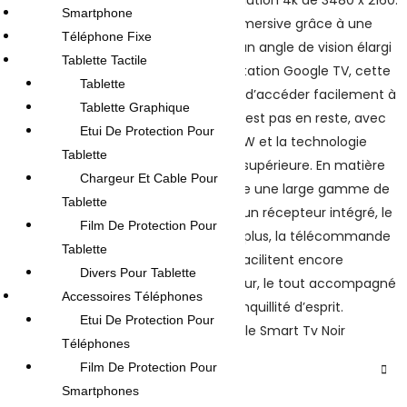
Smartphone
Profitez d’une expérience visuelle immersive grâce à une
Téléphone Fixe
fréquence native de 50 Hz/60 Hz et un angle de vision élargi
Tablette Tactile
de 178°. Équipée du système d’exploitation Google TV, cette
Tablette
TV Maxwell QLED Smart vous permet d’accéder facilement à
Tablette Graphique
une multitude de contenus. Le son n’est pas en reste, avec
Etui De Protection Pour
une puissance de sortie audio de 30 W et la technologie
Tablette
Dolby Audio pour une qualité sonore supérieure. En matière
Chargeur Et Cable Pour
de connectivité, cette télévision offre une large gamme de
Tablette
ports, incluant 3 HDMI, 2 USB, ainsi qu’un récepteur intégré, le
Film De Protection Pour
tout dans un élégant design noir. De plus, la télécommande
Tablette
vocale et l’assistant Google intégré facilitent encore
Divers Pour Tablette
davantage votre expérience utilisateur, le tout accompagné
Accessoires Téléphones
d’une garantie de 3 ans pour une tranquillité d’esprit.
Etui De Protection Pour
Téléphones
AVIS (0)
Film De Protection Pour
Smartphones