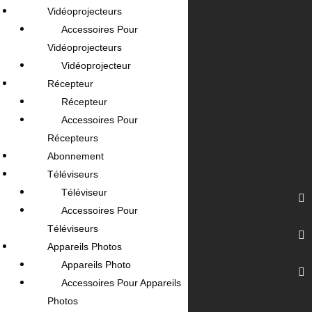
Tunisie.
Vidéoprojecteurs
Av. Habib Bourguiba, Tunis 1095
Accessoires Pour
Vidéoprojecteurs
+(216) 31 420 566 / 96 657 549
Vidéoprojecteur
Récepteur
contact@omeganet.tn
Récepteur
Lundi - Dimanche / 09H - 22H
Accessoires Pour
Récepteurs
Abonnement
Téléviseurs
Téléviseur
Informations
Accessoires Pour
Téléviseurs
Nos Services
Appareils Photos
Appareils Photo
Votre Compte
Accessoires Pour Appareils
Photos