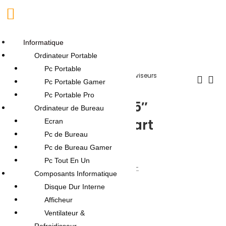
Informatique
Ordinateur Portable
11
% -
Pc Portable
Accueil
Boutique
TV-Son-Photos
Téléviseurs
Pc Portable Gamer
Téléviseur
Pc Portable Pro
TV Maxwell MG60 55″
Ordinateur de Bureau
4k QLED Google Smart
Ecran
Pc de Bureau
Tv Noir
Pc de Bureau Gamer
Pc Tout En Un
1,499.000
DT
1,679.000
DT
Composants Informatique
Disque Dur Interne
Rupture de stock
Afficheur
Ventilateur &