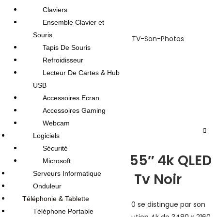
Claviers
UGS :
Q55MG60
Ensemble Clavier et
Souris
Catégories :
Téléviseur
,
Téléviseurs
,
TV-Son-Photos
Tapis De Souris
Brands :
maxwell
Refroidisseur
Lecteur De Cartes & Hub
Partager:
USB
Accessoires Ecran
Accessoires Gaming
Webcam
DESCRIPTION
Logiciels
Sécurité
TV Maxwell MG60 55″ 4k QLED
Microsoft
Serveurs Informatique
Google Smart Tv Noir
Onduleur
Téléphonie & Tablette
La télévision intelligente Maxwell MG60 se distingue par son
Téléphone Portable
écran de 55 pouces offrant une résolution 4k de 3480 x 2160.