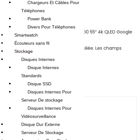
Chargeurs Et Câbles Pour
Reviews
Téléphones
There are no reviews yet.
Power Bank
Divers Pour Téléphones
Be the first to review “TV Maxwell MG60 55″ 4k QLED Google
Smartwatch
Smart Tv Noir”
Écouteurs sans fil
Votre adresse e-mail ne sera pas publiée.
Les champs
Stockage
obligatoires sont indiqués avec
*
Disques Internes
Your rating
*
Disque Internes
Standards
Disque SSD
Your review
*
Disques Internes Pour
Serveur De stockage
Disques Internes Pour
Vidéosurveillance
Disque Dur Externe
Serveur De Stockage