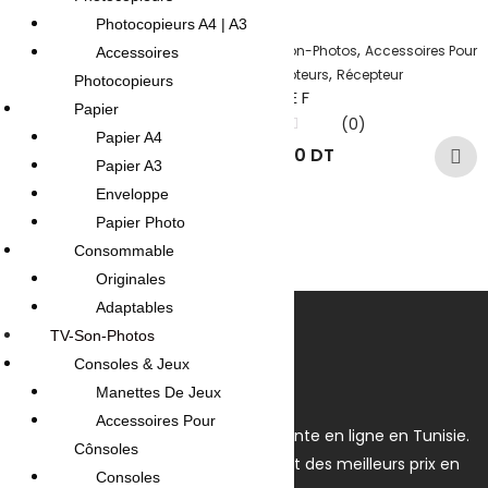
Photocopieurs A4 | A3
,
TV-Son-Photos
Accessoires Pour
Accessoires
,
,
,
TV-Son-Photos
Récepteur
Récepteurs
Récepteur
Photocopieurs
FICHE F
Récepteur
Papier
BOX ANDROID TV X96Q PRO
(0)
Papier A4
UHD 4K 4GB+32GB
Note
0.500
DT
0
Papier A3
(0)
sur
5
Note
Enveloppe
120.000
DT
0
sur
Papier Photo
5
Consommable
Originales
Adaptables
TV-Son-Photos
Consoles & Jeux
Manettes De Jeux
Accessoires Pour
OmegaNet est Le spécialiste de la vente en ligne en Tunisie.
Cônsoles
Nous disposons du plus grand choix et des meilleurs prix en
Consoles