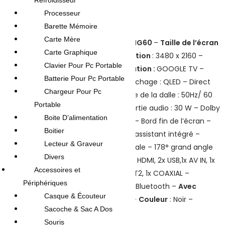
Refroidisseur
Processeur
Barette Mémoire
Carte Mère
Highlights:
Smart TV Maxwell MG60
–
Taille de l’écran
Carte Graphique
: 55 pouces –
Résolution
: 3480 x 2160 –
Clavier Pour Pc Portable
Système d’exploitation :
GOOGLE TV –
Batterie Pour Pc Portable
Technologie de l affichage : QLED – Direct
Chargeur Pour Pc
LED Fréquence native de la dalle : 50Hz/ 60
Portable
Hz – Puissance de sortie audio : 30 W – Dolby
Boite D’alimentation
Audio – Large écran – Bord fin de l’écran –
Boitier
Google TV – Google assistant intégré –
Lecteur & Graveur
Télécommande vocale – 178° grand angle
Divers
de vision –
Ports
: 3x HDMI, 2x USB,1x AV IN, 1x
Accessoires et
DVB_S/S2, 1x DVB_T/T2, 1x COAXIAL –
Périphériques
Connectivité
: WiFi, Bluetooth –
Avec
Casque & Écouteur
Récepteur Intégré
–
Couleur
: Noir –
Sacoche & Sac A Dos
Garantie
: 3 ans
Souris