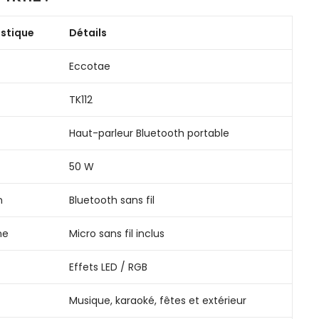
istique
Détails
Eccotae
TK112
Haut-parleur Bluetooth portable
50 W
n
Bluetooth sans fil
ne
Micro sans fil inclus
Effets LED / RGB
Musique, karaoké, fêtes et extérieur