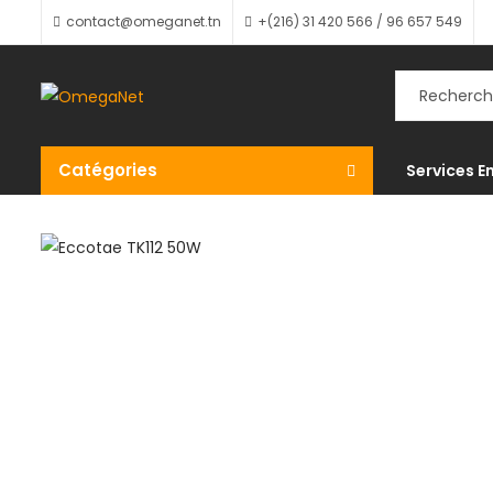
contact@omeganet.tn
+(216) 31 420 566 / 96 657 549
Catégories
Services E