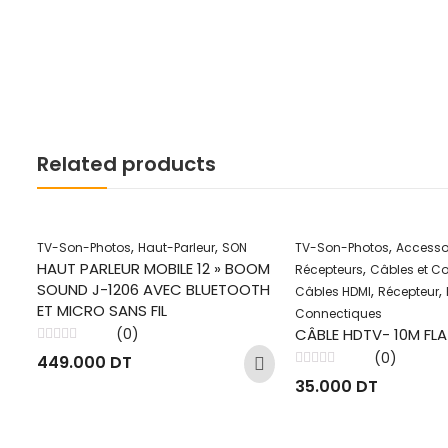
Related products
,
,
,
TV-Son-Photos
Haut-Parleur
SON
TV-Son-Photos
Accessoi
HAUT PARLEUR MOBILE 12 » BOOM
,
Récepteurs
Câbles et C
SOUND J-1206 AVEC BLUETOOTH
,
,
Câbles HDMI
Récepteur
ET MICRO SANS FIL
Connectiques
CÂBLE HDTV- 10M FLA
(0)
Note
(0)
449.000
DT
0
sur
Note
35.000
DT
5
0
sur
5