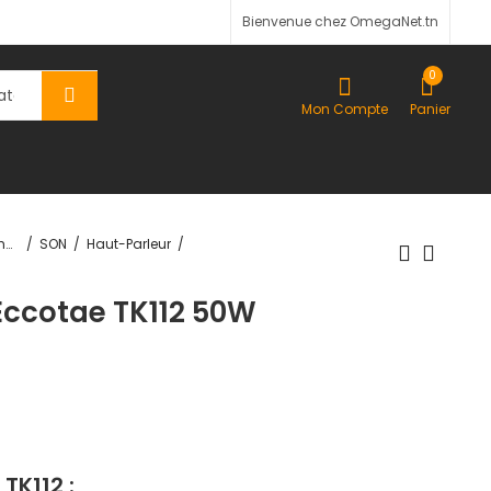
Bienvenue chez OmegaNet.tn
0
Mon Compte
Panier
TV-Son-Photos
SON
Haut-Parleur
Eccotae TK112 50W
TK112 :