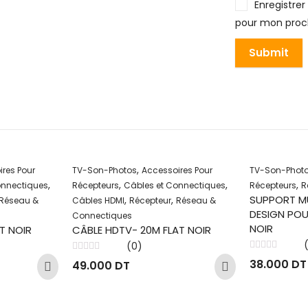
Enregistre
pour mon proc
,
res Pour
TV-Son-Photos
Accessoires Pour
TV-Son-Phot
,
,
,
,
onnectiques
Récepteurs
Câbles et Connectiques
Récepteurs
R
SUPPORT M
,
,
Réseau &
Câbles HDMI
Récepteur
Réseau &
DESIGN POUR
Connectiques
NOIR
T NOIR
CÂBLE HDTV- 20M FLAT NOIR
(0)
Note
Note
38.000
DT
49.000
DT
0
0
sur
sur
5
5