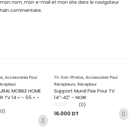
r mon nom, mon e-mail et mon site dans le navigateur
hain commentaire.
,
,
os
Accessoires Pour
TV-Son-Photos
Accessoires Pour
,
écepteur
Récepteurs
Récepteur
URAL MOBILE HOME
Support Mural Fixe Pour TV
 TV 14 » – 55 » –
14″-42″ – NOIR
(0)
Note
(0)
16.000
DT
0
sur
5