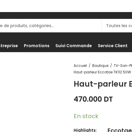
ntreprise
Promotions
Suivi Commande
Service Client
Accueil
Boutique
Haut-parleur Eccotae TK112 50W
Haut-parleur 
470.000
DT
En stock
Eccotae 
Highlights: