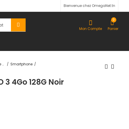
Bienvenue chez OmegaNet.tn
0
Mon Compte
Panier
Téléphonie & Tablette
Smartphone
 3 4Go 128G Noir