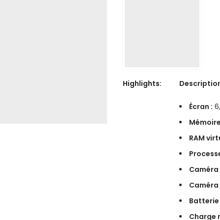
Highlights:
Descriptio
Écran :
6,
Mémoire
RAM virtu
Processe
Caméra a
Caméra 
Batterie 
Charge r