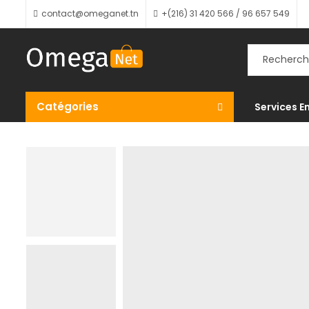
contact@omeganet.tn
+(216) 31 420 566 / 96 657 549
Catégories
Services E