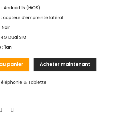
 :
Android 15 (HiOS)
:
capteur d’empreinte latéral
:
Noir
4G Dual SIM
 : 1an
 au panier
Acheter maintenant
Téléphonie & Tablette