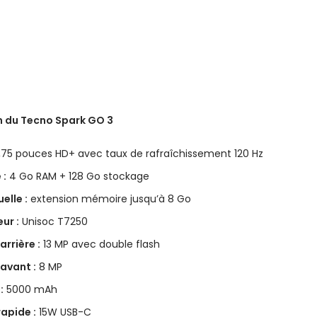
n du Tecno Spark GO 3
75 pouces HD+ avec taux de rafraîchissement 120 Hz
 :
4 Go RAM + 128 Go stockage
elle :
extension mémoire jusqu’à 8 Go
ur :
Unisoc T7250
rrière :
13 MP avec double flash
avant :
8 MP
:
5000 mAh
apide :
15W USB-C