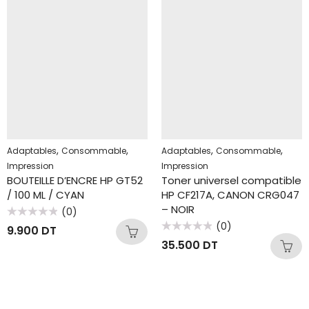
,
,
,
,
Adaptables
Consommable
Adaptables
Consommable
Impression
Impression
BOUTEILLE D’ENCRE HP GT52
Toner universel compatible
/ 100 ML / CYAN
HP CF217A, CANON CRG047
– NOIR
(0)
Note
(0)
9.900
DT
0
Note
sur
35.500
DT
0
5
sur
5