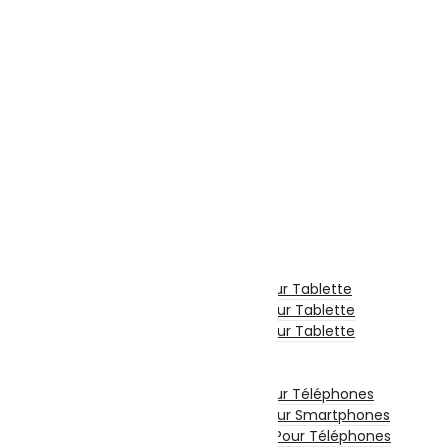
Webcam
Logiciels
Sécurité
Microsoft
Serveurs Informatique
Onduleur
Téléphonie & Tablette
Téléphone Portable
Smartphone
Téléphone Fixe
Tablette Tactile
Tablette
Tablette Graphique
Etui De Protection Pour Tablette
Chargeur Et Cable Pour Tablette
Film De Protection Pour Tablette
Divers Pour Tablette
Accessoires Téléphones
Etui De Protection Pour Téléphones
Film De Protection Pour Smartphones
Chargeurs Et Câbles Pour Téléphones