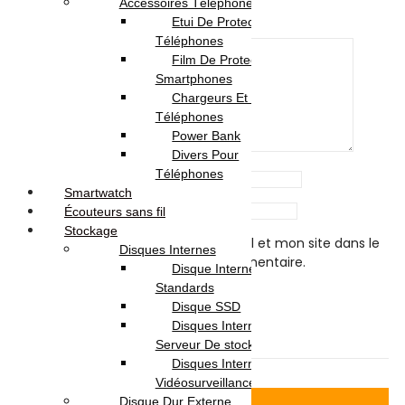
Accessoires Téléphones
Etui De Protection Pour
Your review
*
Téléphones
Film De Protection Pour
Smartphones
Chargeurs Et Câbles Pour
Téléphones
Power Bank
Divers Pour
Téléphones
Name
*
Smartwatch
Email
*
Écouteurs sans fil
Stockage
Enregistrer mon nom, mon e-mail et mon site dans le
Disques Internes
navigateur pour mon prochain commentaire.
Disque Internes
Standards
Disque SSD
Disques Internes Pour
Related products
Serveur De stockage
Disques Internes Pour
Vidéosurveillance
Voir Produit
Disque Dur Externe