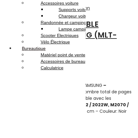
Accessoires voiture
Adaptables
,
Consommable
,
Impression
Supports voiture
Chargeur voiture
TONER LASER ADAPTABLE
Randonnée et camping
Lampe camping
COMPATIBLE SAMSUNG (MLT-
Scooter Electriques
Vélo Électrique
D111S) – NOIR
Bureautique
Matériel point de vente
Note
0
sur 5
Accessoires de bureau
(0)
Calculatrice
Highlights:
Toner Laser Adaptable Compatible SAMSUNG
–
Technologie d’impression:
Laser –
Nombre total de pages
(Noir&Blanc):
1000 pages
– Compatible avec les
imprimantes:
M2020 / 2020W, M2022 / 2022W, M2070 /
2070W –
Dimensions:15,8 x 32,6 x 10,8 cm – Couleur: Noir
59.000
DT
Ajouter au panier