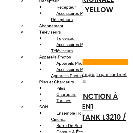
Récepteur
EPSON ECOTANK 103 / YELLOW
Récepteur
Accessoires Pour
Récepteurs
Note
0
sur 5
Abonnement
(0)
Téléviseurs
36.000
DT
Téléviseur
Ajouter au panier
Accessoires Pour
Téléviseurs
3
% -
Appareils Photos
Voir Produit
Appareils Photo
Accessoires Pour
Impression
,
Imprimante à Réservoir intégré
,
Imprimante et
Appareils Photos
Multifonction Jet d'encre
,
Imprimantes
Piles et Chargeurs
Piles
IMPRIMANTE MULTIFONCTION À
Chargeurs
Torches
RÉSERVOIR INTÉGRÉ 3EN1
SON
Ensemble Home
COULEUR EPSON ECOTANK L3210 /
Cinéma
USB
Barre De Son
Casque & Écouteurs