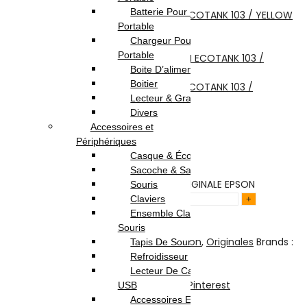
Batterie Pour Pc
BOUTEILLE D'ENCRE ORIGINALE EPSON ECOTANK 103 / YELLOW
Portable
36.000
DT
Chargeur Pour Pc
Next product
Portable
Boite D’alimentation
Boitier
BOUTEILLE D'ENCRE ORIGINALE EPSON ECOTANK 103 /
Lecteur & Graveur
MAGENTA
36.000
DT
Divers
36.000
DT
Accessoires et
Périphériques
En stock
Casque & Écouteur
Sacoche & Sac A Dos
quantité de BOUTEILLE D'ENCRE ORIGINALE EPSON
Souris
ECOTANK 103 / CYAN
Claviers
Ensemble Clavier et
Ajouter au panier
Souris
Acheter maintenant
Catégories :
Consommable
,
Impression
,
Originales
Brands :
Tapis De Souris
EPSON
Refroidisseur
Partager:
Lecteur De Cartes & Hub
Facebook
Twitter
LinkedIn
Telegram
Pinterest
USB
Accessoires Ecran