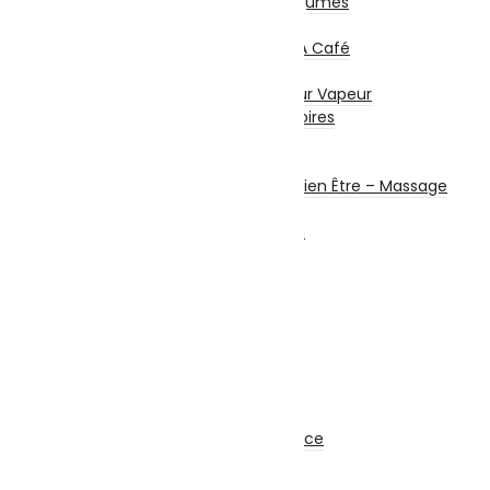
Presse Agrumes / Légumes
Robots Multifonction
Cafetières Et Moulin À Café
Entretien – Soin
Aspirateur – Nettoyeur Vapeur
Repassage & Accessoires
Beauté Masculine
Beauté Féminine
Santé Connectée – Bien Être – Massage
Machine à coudre
Chauffage et chauffe bain
Ventilateurs
Climatisation
Sécurité
Système d’alarme
Alarme Filaire
Alarme Sans Fil
Accessoires
Matériel de Sécurité
Caméra de Surveillance
Kit Sécurité
Enregistreur