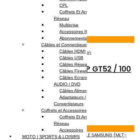
CPL
Note
0
sur 5
Coffrets Et Armoires
(0)
Réseau
14.900
DT
Multiprise
Ajouter au panier
Accessoires Réseau
Abonnements Internet
Voir Produit
Câbles et Connectiques
Câbles HDMI
Adaptables
,
Consommable
,
Impression
Câbles USB
Câbles Réseau
BOUTEILLE D’ENCRE HP GT52 / 100
Câbles Firewire
ML / CYAN
Câbles Ecrans TV /
AUDIO / DVD
Câbles Alimentation
Note
0
sur 5
Adaptateurs /
(0)
Convertisseurs
9.900
DT
Coffrets et Accessoires
Ajouter au panier
Coffrets Et Armoires
Réseau
Voir Produit
Accessoires
MOTO | SPORTS & LOISIRS