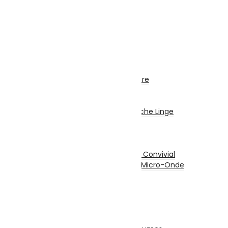
Chaîne Stéréo
Microphone
Electroménager
Gros Electro Cuisine
Réfrigérateurs
Congélateurs
Hottes
Encastrable / Cuisinière
Fontaine Fraîche
Gros Electro Lavage
Machine À Laver / Sèche Linge
Lave Vaisselle
Petit Electro Cuisine
Grille-Pain
Appareil De Cuisson / Convivial
Mini Four Électrique / Micro-Onde
Balance De Cuisine
Mixeurs / Blenders
Hachoirs
Batteurs
Centrifugeuses