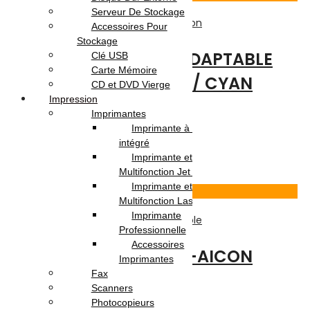
Serveur De Stockage
Adaptables
,
Consommable
,
Impression
Accessoires Pour
Stockage
BOUTEILLE D’ENCRE ADAPTABLE
Clé USB
Carte Mémoire
CANON GI-41 / 70 ML / CYAN
CD et DVD Vierge
Impression
Imprimantes
Note
0
sur 5
Imprimante à Réservoir
(0)
intégré
9.900
DT
Imprimante et
Ajouter au panier
Multifonction Jet d’encre
Imprimante et
Voir Produit
Multifonction Laser
Imprimante
Impression
,
Adaptables
,
Consommable
Professionnelle
Accessoires
Cartouche de toner I-AICON
Imprimantes
Fax
Q2612A/C104
Scanners
Photocopieurs