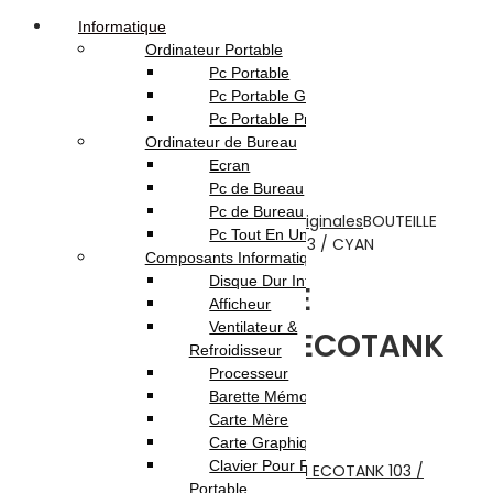
Informatique
Ordinateur Portable
Pc Portable
Pc Portable Gamer
Pc Portable Pro
Ordinateur de Bureau
Ecran
Pc de Bureau
Accueil
Pc de Bureau Gamer
Boutique
Impression
Consommable
Originales
BOUTEILLE
Pc Tout En Un
D’ENCRE ORIGINALE EPSON ECOTANK 103 / CYAN
Composants Informatique
Disque Dur Interne
BOUTEILLE D’ENCRE
Afficheur
Ventilateur &
ORIGINALE EPSON ECOTANK
Refroidisseur
Processeur
103 / CYAN
Barette Mémoire
Carte Mère
Carte Graphique
Previous product
Clavier Pour Pc
Portable