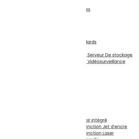
Power Bank
Divers Pour Téléphones
Smartwatch
Écouteurs sans fil
Stockage
Disques Internes
Disque Internes Standards
Disque SSD
Disques Internes Pour Serveur De stockage
Disques Internes Pour Vidéosurveillance
Disque Dur Externe
Serveur De Stockage
Accessoires Pour Stockage
Clé USB
Carte Mémoire
CD et DVD Vierge
Impression
Imprimantes
Imprimante à Réservoir intégré
Imprimante et Multifonction Jet d’encre
Imprimante et Multifonction Laser