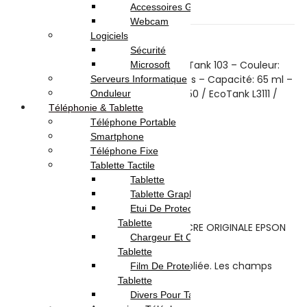
Description
Accessoires Gaming
Avis (0)
Webcam
Logiciels
Description
Sécurité
Bouteille d’encre Originale Epson EcoTank 103 – Couleur:
Microsoft
Cyan – Nombre de pages: 7500 pages – Capacité: 65 ml –
Serveurs Informatique
Compatible avec: Epson EcoTank L3150 / EcoTank L3111 /
Onduleur
EcoTank L3110 / EcoTank L1110
Téléphonie & Tablette
Téléphone Portable
Avis (0)
Smartphone
Téléphone Fixe
Reviews
Tablette Tactile
Tablette
Tablette Graphique
There are no reviews yet.
Etui De Protection Pour
Tablette
Be the first to review “BOUTEILLE D’ENCRE ORIGINALE EPSON
Chargeur Et Cable Pour
ECOTANK 103 / CYAN”
Tablette
Votre adresse e-mail ne sera pas publiée.
Les champs
Film De Protection Pour
obligatoires sont indiqués avec
*
Tablette
Divers Pour Tablette
Your rating
*