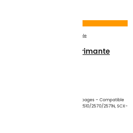
35.500
DT
Ajouter au panier
Voir Produit
Impression
,
Adaptables
,
Consommable
Toner laser pour imprimante
Samsung ML2010
Note
0
sur 5
(0)
Highlights:
Toner Samsung ML-2010 Noir – 3000 pages – Compatible
avec Samsung ML- 1610/2010/2010R/2510/2570/2571N, SCX-
4321/4521F
49.000
DT
Ajouter au panier