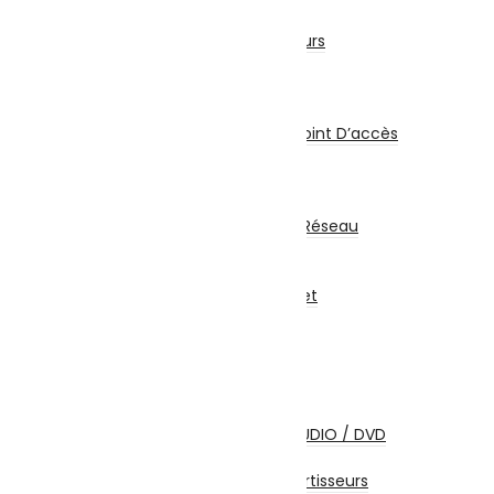
Accessoires Sécurité
Détecteurs et Capteurs
Onduleur
Réseau & Connectiques
Réseau
Switch / Routeurs / Point D’accès
Carte Réseau
Clé Wifi – Bluetooth
CPL
Coffrets Et Armoires Réseau
Multiprise
Accessoires Réseau
Abonnements Internet
Câbles et Connectiques
Câbles HDMI
Câbles USB
Câbles Réseau
Câbles Firewire
Câbles Ecrans TV / AUDIO / DVD
Câbles Alimentation
Adaptateurs / Convertisseurs