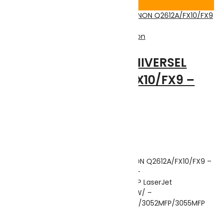
Voir Produit
Adaptables
,
Consommable
,
Impression
TONER ADAPTABLE UNIVERSEL
HP/CANON Q2612A/FX10/FX9 –
NOIR
Note
0
sur 5
(0)
Highlights:
TONER ADAPTABLE UNIVERSEL HP/CANON Q2612A/FX10/FX9 –
NOIR – Compatible avec : Canon Fax-
L100/L120/MF4120/4122/4130/4150 – HP LaserJet
1010/1012/1015/1020/1022/1022N/1022NW/ –
3015MFP/3020MFP/3030MFP/3050MFP/3052MFP/3055MFP
(2000 pages)