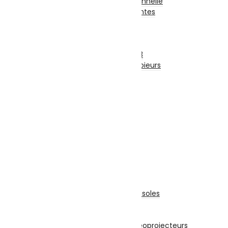
Imprimante Professionnelle
Accessoires Imprimantes
Fax
Scanners
Photocopieurs
Photocopieurs A4 | A3
Accessoires Photocopieurs
Papier
Papier A4
Papier A3
Enveloppe
Papier Photo
Consommable
Originales
Adaptables
TV-Son-Photos
Consoles & Jeux
Manettes De Jeux
Accessoires Pour Cônsoles
Consoles
Vidéoprojecteurs
Accessoires Pour Vidéoprojecteurs