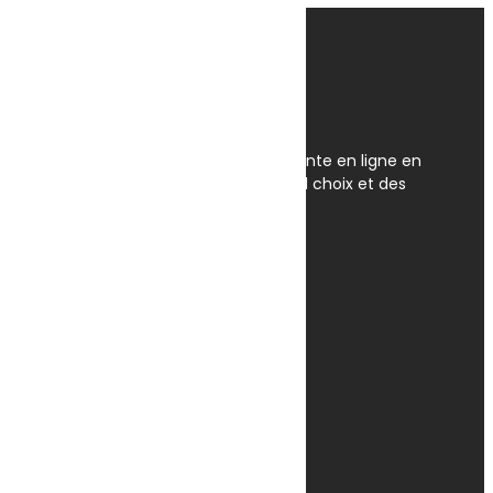
OmegaNet est Le spécialiste de la vente en ligne en
Tunisie. Nous disposons du plus grand choix et des
meilleurs prix en Tunisie.
Av. Habib Bourguiba, Tunis 1095
+(216) 31 420 566 / 96 657 549
contact@omeganet.tn
Lundi - Dimanche / 09H - 22H
Facebook
TikTok
Instagram
Informations
A propos
Localisation