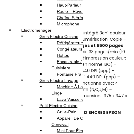
Haut-Parleur
Note
0
sur 5
Radio – Réveil
(0)
Chaîne Stéréo
Highlights:
Microphone
Electroménager
Imprimante Multifonction à réservoir intégré 3en1 couleur
Gros Electro Cuisine
Epson ECOTANK L3210 – Impression, Numérisation, Copie –
Réfrigérateurs
avec encre noire jusqu’à 8100 pages et 6500 pages
Congélateurs
en couleur
– Vitesse d’impression noir: 33 pages/min (10
Hottes
pages/min en norme ISO) – Vitesse d’impression couleur:
Encastrable /
15 pages/min (5 pages/min Couleur en norme ISO) –
Cuisinière
Qualité d’impression noire: 5.760 x 1.440 DPI (ppp) –
Fontaine Fraîche
Qualité d’impression couleur: 5.760 x 1.440 DPI (ppp) –
Gros Electro Lavage
Impression recto/verso: Manuel – Fonctionne avec: 4
Machine À Laver / Sèche
bouteilles d’encre individuelles de 65 ml (N,C,J,M) –
Linge
Connectivité: USB – Poids: 3,9 kg – Dimensions 375‎ x 347 x
Lave Vaisselle
179 mm –
Garantie: 1 an
Petit Electro Cuisine
+ CABLE USB OFFERT + 5 BOUTEILLES D’ENCRES EPSON
Grille-Pain
OFFERTES
Appareil De Cuisson /
Convivial
579.000
DT
599.000
DT
Mini Four Électrique /