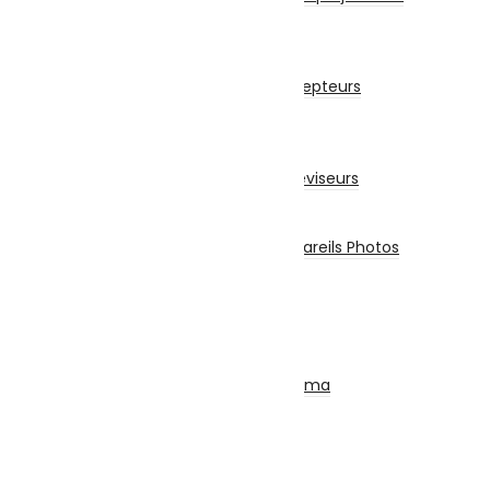
Vidéoprojecteur
Récepteur
Récepteur
Accessoires Pour Récepteurs
Abonnement
Téléviseurs
Téléviseur
Accessoires Pour Téléviseurs
Appareils Photos
Appareils Photo
Accessoires Pour Appareils Photos
Piles et Chargeurs
Piles
Chargeurs
Torches
SON
Ensemble Home Cinéma
Barre De Son
Casque & Écouteurs
Haut-Parleur
Radio – Réveil