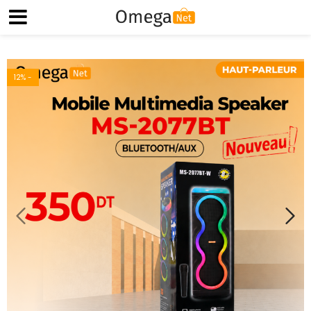
12
% -