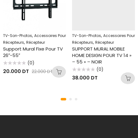
,
,
TV-Son-Photos
Accessoires Pour
TV-Son-Photos
Accessoires Pour
,
,
Récepteurs
Récepteur
Récepteurs
Récepteur
Support Mural Fixe Pour TV
SUPPORT MURAL MOBILE
26″-55″
HOME DESIGN POUR TV 14 »
– 55 » – NOIR
(0)
Note
(0)
20.000
DT
22.000
DT
0
Note
sur
38.000
DT
0
5
sur
5