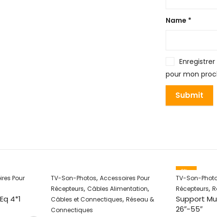
Name
*
Enregistre
pour mon proc
9
% -
,
res Pour
TV-Son-Photos
Accessoires Pour
TV-Son-Phot
,
,
,
Récepteurs
Câbles Alimentation
Récepteurs
R
Eq 4*1
Support Mur
,
Câbles et Connectiques
Réseau &
26″-55″
Connectiques