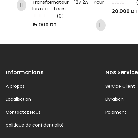
Transformateur – 12V 2A – Pour
les récepteurs
Note
20.000
DT
0
sur
(0)
5
Note
15.000
DT
0
sur
5
Informations
Nos Service
A propos
Service Client
Localisation
Livraison
Contactez Nous
Paiement
politique de confidentialité