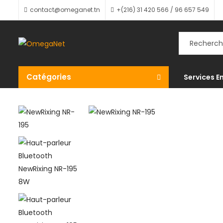
contact@omeganet.tn
+(216) 31 420 566 / 96 657 549
Catégories
Services E