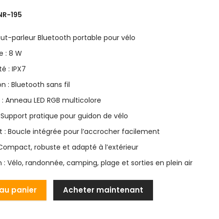
NR-195
aut-parleur Bluetooth portable pour vélo
e : 8 W
é : IPX7
 : Bluetooth sans fil
e : Anneau LED RGB multicolore
: Support pratique pour guidon de vélo
t : Boucle intégrée pour l’accrocher facilement
 Compact, robuste et adapté à l’extérieur
on : Vélo, randonnée, camping, plage et sorties en plein air
 au panier
Acheter maintenant