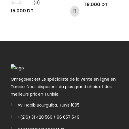
Note
(0)
18.000
DT
0
Note
sur
15.000
DT
0
5
sur
5
OmegaNet est Le spécialiste de la vente en ligne en
Tunisie. Nous disposons du plus grand choix et des
meilleurs prix en Tunisie.
Av. Habib Bourguiba, Tunis 1095
+(216) 31 420 566 / 96 657 549