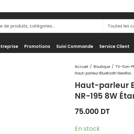
ntreprise
Promotions
Suivi Commande
Service Client
Accueil
Boutique
Haut-parleur Bluetooth NewRixing NR-195 8W Étanche IPX7 pour Vélo
Haut-parleur 
NR-195 8W Éta
75.000
DT
En stock