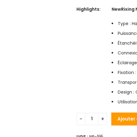
Highlights:
NewRixing 
Type : H
Puissanc
Étanchéit
Connexion
Éclairag
Fixation 
Transpor
Design :
Utilisati
Ajouter
UGS :
NR-195