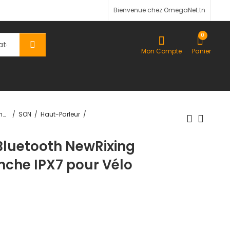
Bienvenue chez OmegaNet.tn
0
Mon Compte
Panier
TV-Son-Photos
SON
Haut-Parleur
Bluetooth NewRixing
nche IPX7 pour Vélo