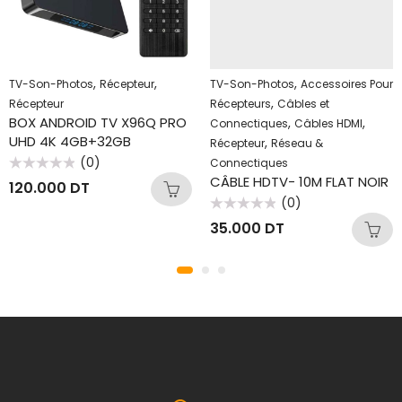
,
,
,
TV-Son-Photos
Récepteur
TV-Son-Photos
Accessoires Pour
,
Récepteur
Récepteurs
Câbles et
BOX ANDROID TV X96Q PRO
,
,
Connectiques
Câbles HDMI
UHD 4K 4GB+32GB
,
Récepteur
Réseau &
(0)
Connectiques
Note
CÂBLE HDTV- 10M FLAT NOIR
120.000
DT
0
sur
(0)
5
Note
35.000
DT
0
sur
5