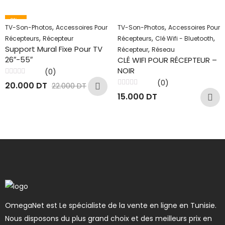
9
% -
,
,
TV-Son-Photos
Accessoires Pour
TV-Son-Photos
Accessoires Pour
,
,
,
Récepteurs
Récepteur
Récepteurs
Clé Wifi - Bluetooth
Support Mural Fixe Pour TV
,
Récepteur
Réseau
26″-55″
CLÉ WIFI POUR RÉCEPTEUR –
NOIR
(0)
Note
(0)
20.000
DT
22.000
DT
0
Note
sur
15.000
DT
0
5
sur
5
OmegaNet est Le spécialiste de la vente en ligne en Tunisie.
Nous disposons du plus grand choix et des meilleurs prix en