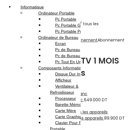
Informatique
Ordinateur Portable
Pc Portable
Pc Portable Gamer
Pc Portable Pro
Ordinateur de Bureau
Accueil
Boutique
TV-Son-Photos
Abonnement
Abonnement
Ecran
TOD TV 1 MOIS / tous les appareils
Pc de Bureau
Pc de Bureau Gamer
Abonnement TOD TV 1 MOIS
Pc Tout En Un
Composants Informatique
/ tous les appareils
Disque Dur Interne
Afficheur
Ventilateur &
Previous product
Refroidisseur
Processeur
Smartphone Itel S24 8Go 256Go Blanc
649.000
DT
Barette Mémoire
Next product
Carte Mère
Carte Graphique
Abonnement TOD TV 3 MOIS / tous les appareils
89.900
DT
Clavier Pour Pc
32.900
DT
Portable