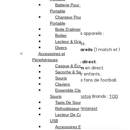
Batterie Pour Pc
Rupture de stock
Portable
Chargeur Pour Pc
Highlights:
Portable
Boite D’alimentation
Abonnement TOD TV 1 MOIS / tous les appareils :
Boitier
Lecteur & Graveur
5 appareils
connectés autorisés.
Divers
Streaming simultané sur
2 appareils
(1 match et 1
Accessoires et
VOD).
Périphériques
Sports en différé et
matchs en direct
.
Casque & Écouteur
Émissions TV
et
films premium
en direct.
Sacoche & Sac A Dos
Films
et
chaînes
en direct pour enfants.
Souris
TOD 360 exclusivement pour les fans de football.
Claviers
Support client disponible 24/7.
Ensemble Clavier et
Catégories :
Abonnement
,
TV-Son-Photos
Brands :
TOD
Souris
Partager:
Tapis De Souris
Facebook
Twitter
LinkedIn
Telegram
Pinterest
Refroidisseur
Lecteur De Cartes & Hub
Description
USB
Avis (0)
Accessoires Ecran