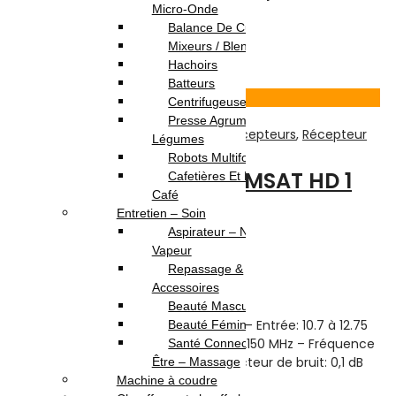
Micro-Onde
Couleur: Noir
Balance De Cuisine
12.000
DT
Mixeurs / Blenders
Ajouter au panier
Hachoirs
Batteurs
Voir Produit
Centrifugeuses
Presse Agrumes /
TV-Son-Photos
,
Accessoires Pour Récepteurs
,
Récepteur
Légumes
Robots Multifonction
TÊTE DE PARABOLE SAMSAT HD 1
Cafetières Et Moulin À
Café
SORTIE
Entretien – Soin
Aspirateur – Nettoyeur
Vapeur
Note
0
sur 5
Repassage &
(0)
Accessoires
Highlights:
Beauté Masculine
Tête de parabole SamSat HD 1 Sortie – Entrée: 10.7 à 12.75
Beauté Féminine
GHz – Sortie: 950 – 2150 MHz / 1100 – 2150 MHz – Fréquence
Santé Connectée – Bien
d’oscillation: 9.75 GHz / 10.6 GHz – Facteur de bruit: 0,1 dB
Être – Massage
Machine à coudre
8.000
DT