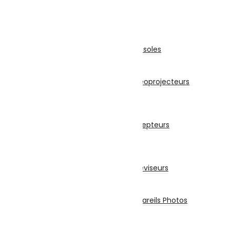
Adaptables
TV-Son-Photos
Consoles & Jeux
Manettes De Jeux
Accessoires Pour Cônsoles
Consoles
Vidéoprojecteurs
Accessoires Pour Vidéoprojecteurs
Vidéoprojecteur
Récepteur
Récepteur
Accessoires Pour Récepteurs
Abonnement
Téléviseurs
Téléviseur
Accessoires Pour Téléviseurs
Appareils Photos
Appareils Photo
Accessoires Pour Appareils Photos
Piles et Chargeurs
Piles