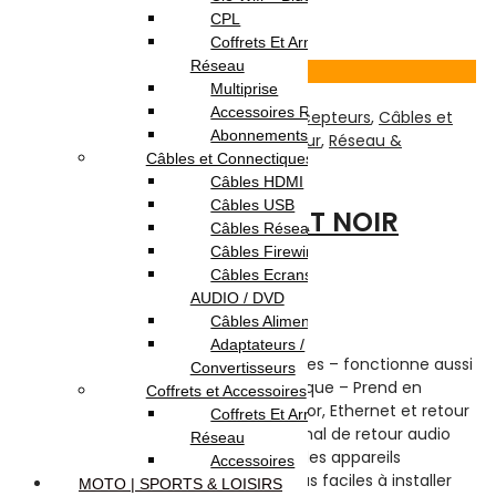
38.000
DT
CPL
Ajouter au panier
Coffrets Et Armoires
Réseau
Voir Produit
Multiprise
Accessoires Réseau
TV-Son-Photos
,
Accessoires Pour Récepteurs
,
Câbles et
Abonnements Internet
Connectiques
,
Câbles HDMI
,
Récepteur
,
Réseau &
Câbles et Connectiques
Connectiques
Câbles HDMI
Câbles USB
CÂBLE HDTV- 10M FLAT NOIR
Câbles Réseau
Câbles Firewire
Câbles Ecrans TV /
Note
0
sur 5
AUDIO / DVD
(0)
Câbles Alimentation
Highlights:
Adaptateurs /
Câble HDMI Flat –
Longueur:
10 mètres – fonctionne aussi
Convertisseurs
bien que le HDMI rond mais plus pratique – Prend en
Coffrets et Accessoires
charge 1080p, 1440p, 3D, 2K Deep Color, Ethernet et retour
Coffrets Et Armoires
audio (ARC) – Prend en charge le canal de retour audio
Réseau
pour partager un signal audio entre des appareils
Accessoires
compatibles Les câbles plats sont plus faciles à installer
MOTO | SPORTS & LOISIRS