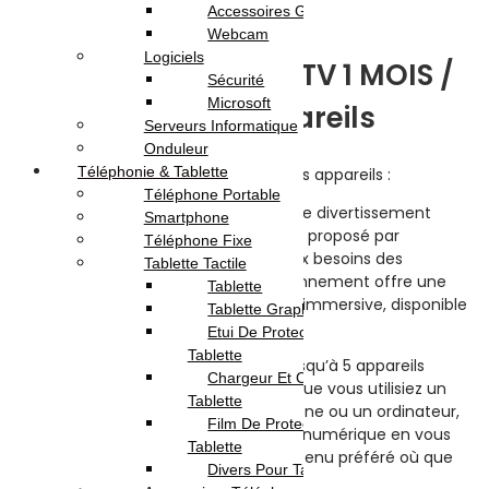
Accessoires Gaming
Description
Webcam
Logiciels
Abonnement TOD TV 1 MOIS /
Sécurité
Microsoft
tous les appareils
Serveurs Informatique
Onduleur
Téléphonie & Tablette
Abonnement TOD TV 1 MOIS / tous les appareils :
Téléphone Portable
Plongez-vous dans un univers infini de divertissement
Smartphone
avec l’abonnement mensuel
TOD TV
proposé par
Téléphone Fixe
OmegaNet
. Conçu pour répondre aux besoins des
Tablette Tactile
amateurs de contenu varié, cet abonnement offre une
Tablette
expérience multimédia complète et immersive, disponible
Tablette Graphique
sur tous les appareils.
Etui De Protection Pour
Tablette
Imaginez-vous pouvoir connecter jusqu’à 5 appareils
Chargeur Et Cable Pour
différents à votre compte TOD TV. Que vous utilisiez un
Tablette
téléviseur, une tablette, un smartphone ou un ordinateur,
Film De Protection Pour
TOD TV s’adapte à votre style de vie numérique en vous
Tablette
permettant de profiter de votre contenu préféré où que
Divers Pour Tablette
vous soyez.