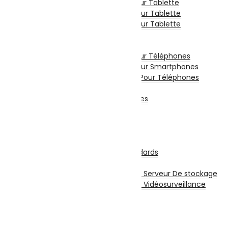
Etui De Protection Pour Tablette
Chargeur Et Cable Pour Tablette
Film De Protection Pour Tablette
Divers Pour Tablette
Accessoires Téléphones
Etui De Protection Pour Téléphones
Film De Protection Pour Smartphones
Chargeurs Et Câbles Pour Téléphones
Power Bank
Divers Pour Téléphones
Smartwatch
Écouteurs sans fil
Stockage
Disques Internes
Disque Internes Standards
Disque SSD
Disques Internes Pour Serveur De stockage
Disques Internes Pour Vidéosurveillance
Disque Dur Externe
Serveur De Stockage
Accessoires Pour Stockage
Clé USB