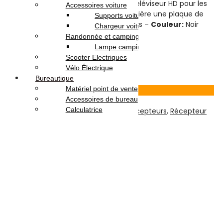
sur les murs, placez-les derrière un téléviseur HD pour les
Accessoires voiture
accrocher, peuvent être cachés derrière une plaque de
Supports voiture
base, se posent à plat contre les murs –
Couleur:
Noir
Chargeur voiture
Randonnée et camping
Lampe camping
Scooter Electriques
35.000
DT
Vélo Électrique
Ajouter au panier
Bureautique
Matériel point de vente
Voir Produit
Accessoires de bureau
Calculatrice
TV-Son-Photos
,
Accessoires Pour Récepteurs
,
Récepteur
FICHE F
Note
0
sur 5
(0)
Highlights:
Diamètre :
7 mm
Construction massive.
Écrou large