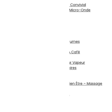
Appareil De Cuisson / Convivial
Mini Four Électrique / Micro-Onde
Balance De Cuisine
Mixeurs / Blenders
Hachoirs
Batteurs
Centrifugeuses
Presse Agrumes / Légumes
Robots Multifonction
Cafetières Et Moulin À Café
Entretien – Soin
Aspirateur – Nettoyeur Vapeur
Repassage & Accessoires
Beauté Masculine
Beauté Féminine
Santé Connectée – Bien Être – Massage
Machine à coudre
Chauffage et chauffe bain
Ventilateurs
Climatisation
Sécurité