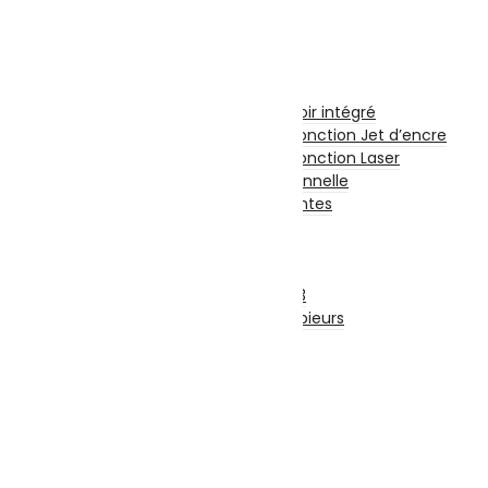
Carte Mémoire
CD et DVD Vierge
Impression
Imprimantes
Imprimante à Réservoir intégré
Imprimante et Multifonction Jet d’encre
Imprimante et Multifonction Laser
Imprimante Professionnelle
Accessoires Imprimantes
Fax
Scanners
Photocopieurs
Photocopieurs A4 | A3
Accessoires Photocopieurs
Papier
Papier A4
Papier A3
Enveloppe
Papier Photo
Consommable
Originales