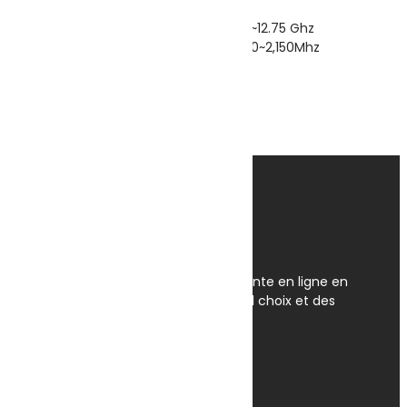
4K ULTRA HD
Input Freq. : 10.70~11.70 Ghz 11.70~12.75 Ghz
Output Freq.: 950~1,950 MHZ 1,100~2,150Mhz
L.O FREQ. : 9.75/10.6 GHZ
NOISE FIGURE: 0.1 DB
25.000
DT
Ajouter au panier
OmegaNet est Le spécialiste de la vente en ligne en
Tunisie. Nous disposons du plus grand choix et des
meilleurs prix en Tunisie.
Av. Habib Bourguiba, Tunis 1095
+(216) 31 420 566 / 96 657 549
contact@omeganet.tn