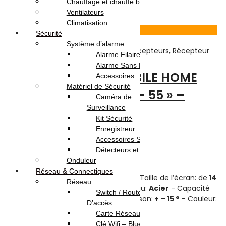
Chauffage et chauffe bain
Ajouter au panier
Ventilateurs
Climatisation
Voir Produit
Sécurité
Système d’alarme
TV-Son-Photos
,
Accessoires Pour Récepteurs
,
Récepteur
Alarme Filaire
Alarme Sans Fil
SUPPORT MURAL MOBILE HOME
Accessoires
Matériel de Sécurité
DESIGN POUR TV 14 » – 55 » –
Caméra de
Surveillance
NOIR
Kit Sécurité
Enregistreur
Note
0
sur 5
Accessoires Sécurité
(0)
Détecteurs et Capteurs
Highlights:
Onduleur
Réseau & Connectiques
Support Mural Mobile HOME DESIGN – Taille de l’écran: de
14
Réseau
Pouces
jusqu’à
55 Pouces
– Matériau:
Acier
–
Capacité
Switch / Routeurs / Point
de charge maximale:
50 kg
– Inclinaison:
+ – 15 °
– Couleur:
D’accès
Noir
Carte Réseau
Clé Wifi – Bluetooth