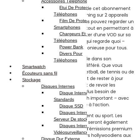
Accessoires Téléphones
Etui De Protection Pour
Une des caractéristiques principales de cet abonnement
Téléphones
est la possibilité de diffuser en streaming sur 2 appareils
Film De Protection Pour
simultanément. Cela signifie que vous pouvez regarder un
Smartphones
match en direct sur votre téléviseur tout en permettant à
Chargeurs Et Câbles Pour
un membre de votre famille de profiter d’une VOD sur sa
Téléphones
tablette. Plus de conflits pour savoir qui regarde quoi –
Power Bank
TOD TV vous offre une solution harmonieuse pour tous.
Divers Pour
Le cœur de l’expérience TOD TV réside dans son
Téléphones
catalogue de sports en direct et en différé. Que vous
Smartwatch
soyez passionné de football, de basketball, de tennis ou de
Écouteurs sans fil
tout autre sport, TOD TV vous permet de rester à jour
Stockage
avec les derniers matchs en direct et de revoir les
Disques Internes
moments forts des matchs passés. Plus besoin de
Disque Internes
s’inquiéter si vous manquez un match important – avec
Standards
TOD TV, vous êtes toujours connecté à l’action.
Disque SSD
Disques Internes Pour
Mais TOD TV ne se limite pas seulement au sport. Les
Serveur De stockage
amateurs de cinéma et de télévision seront également
Disques Internes Pour
comblés par la sélection de films et d’émissions premium
Vidéosurveillance
disponibles en direct. Des blockbusters hollywoodiens aux
Disque Dur Externe