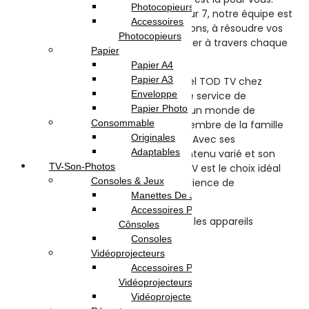
Photocopieurs A4 | A3
Disponible 24 heures sur 24, 7 jours sur 7, notre équipe est
Accessoires
prête à répondre à toutes vos questions, à résoudre vos
Photocopieurs
problèmes techniques et à vous guider à travers chaque
Papier
étape de votre expérience TOD TV.
Papier A4
Papier A3
En conclusion, l’abonnement mensuel TOD TV chez
Enveloppe
OmegaNet est bien plus qu’un simple service de
Papier Photo
streaming. C’est une passerelle vers un monde de
Consommable
divertissement illimité, où chaque membre de la famille
Originales
peut trouver quelque chose à aimer. Avec ses
Adaptables
fonctionnalités polyvalentes, son contenu varié et son
TV-Son-Photos
service clientèle exceptionnel, TOD TV est le choix idéal
Consoles & Jeux
pour ceux qui recherchent une expérience de
Manettes De Jeux
divertissement de premier ordre.
Accessoires Pour
Cônsoles
Consoles
Avis (0)
Vidéoprojecteurs
Accessoires Pour
Reviews
Vidéoprojecteurs
Vidéoprojecteur