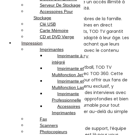
séries TV à succès, TOD TV vous offre un accès illimité à
Serveur De Stockage
un monde de divertissement de qualité.
Accessoires Pour
Stockage
Et n’oublions pas les plus jeunes membres de la famille.
Clé USB
Avec une gamme de films et de chaînes en direct
Carte Mémoire
spécialement conçus pour les enfants, TOD TV garantit
CD et DVD Vierge
des heures de divertissement sûr et adapté à leur âge. Les
Impression
parents peuvent être tranquilles en sachant que leurs
Imprimantes
enfants sont entre de bonnes mains avec le contenu
Imprimante à Réservoir
soigneusement sélectionné de TOD TV.
intégré
Pour les véritables aficionados du football, TOD TV
Imprimante et
propose une expérience exclusive avec TOD 360. Cette
Multifonction Jet d’encre
fonctionnalité spéciale est conçue pour offrir aux fans de
Imprimante et
football un accès privilégié à du contenu exclusif, y
Multifonction Laser
compris des reportages en coulisses, des interviews avec
Imprimante
des joueurs, des analyses de matchs approfondies et bien
Professionnelle
plus encore. TOD 360 est un incontournable pour tout
Accessoires
passionné de football qui souhaite aller au-delà du simple
Imprimantes
visionnage de matchs.
Fax
Scanners
Et lorsque vous avez besoin d’aide ou de support, l’équipe
Photocopieurs
dévouée de service client de TOD TV est là pour vous.