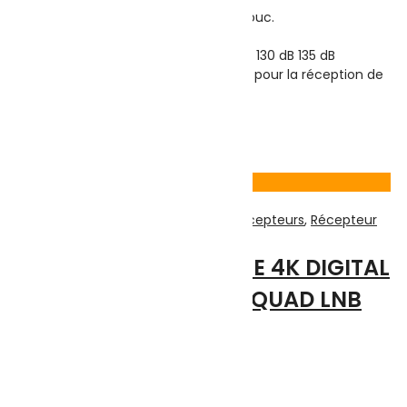
Joint d’étanchéité en caoutchouc.
Montage extérieur et extérieur.
Pour câble coaxial 7 mm 120 dB 130 dB 135 dB
Compatible avec câble coaxial pour la réception de
Full HD 3D Ultra HD 4K.
0.500
DT
Ajouter au panier
Voir Produit
TV-Son-Photos
,
Accessoires Pour Récepteurs
,
Récepteur
STARSAT SR-4604 ACE 4K DIGITAL
KU-BAND UNIVERSAL QUAD LNB
Note
0
sur 5
(0)
Highlights: