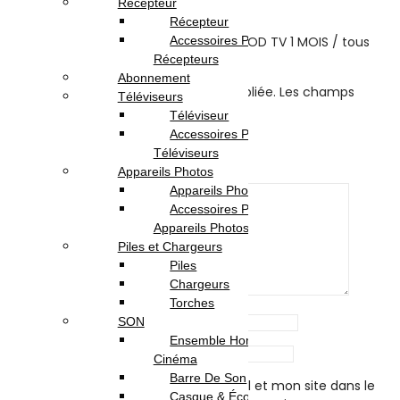
Récepteur
There are no reviews yet.
Récepteur
Be the first to review “Abonnement TOD TV 1 MOIS / tous
Accessoires Pour
les appareils”
Récepteurs
Abonnement
Votre adresse e-mail ne sera pas publiée.
Les champs
Téléviseurs
obligatoires sont indiqués avec
*
Téléviseur
Accessoires Pour
Your rating
*
Téléviseurs
Your review
*
Appareils Photos
Appareils Photo
Accessoires Pour
Appareils Photos
Piles et Chargeurs
Piles
Chargeurs
Torches
Name
*
SON
Ensemble Home
Email
*
Cinéma
Barre De Son
Enregistrer mon nom, mon e-mail et mon site dans le
Casque & Écouteurs