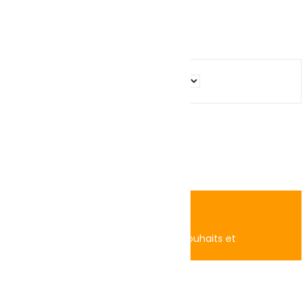
Calculatrice
Facebook
TikTok
Instagram
Close
Search
Home
Account
Search
0
Panier
Boutique
Login
Accédez à vos commandes, liste de souhaits et
recommandations.