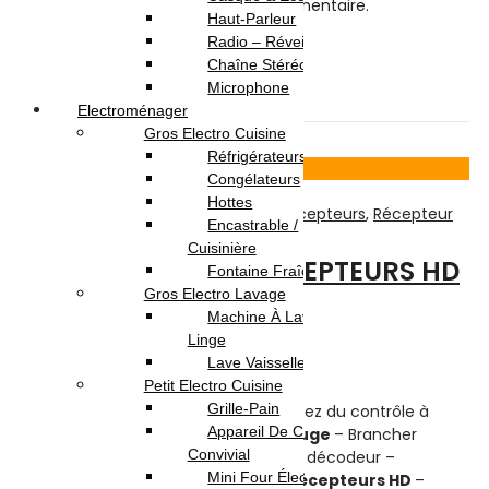
navigateur pour mon prochain commentaire.
Haut-Parleur
Radio – Réveil
Chaîne Stéréo
Microphone
Related products
Electroménager
Gros Electro Cuisine
Réfrigérateurs
Voir Produit
Congélateurs
Hottes
TV-Son-Photos
,
Accessoires Pour Récepteurs
,
Récepteur
Encastrable /
Cuisinière
AFFICHEUR POUR RÉCEPTEURS HD
Fontaine Fraîche
Gros Electro Lavage
Machine À Laver / Sèche
Note
0
sur 5
Linge
(0)
Lave Vaisselle
Highlights:
Petit Electro Cuisine
Grille-Pain
Afficheur Pour Récepteurs HD – Profitez du contrôle à
Appareil De Cuisson /
distance grâce au déport
IR InfraRouge
– Brancher
Convivial
facilement via un prise jack sur votre décodeur –
Mini Four Électrique /
Compatible avec la plupart des récepteurs HD
–