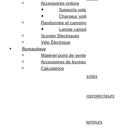
Accessoires voiture
Papier
Supports voiture
Papier A4
Chargeur voiture
Papier A3
Randonnée et camping
Enveloppe
Lampe camping
Papier Photo
Scooter Electriques
Consommable
Vélo Électrique
Originales
Bureautique
Adaptables
Matériel point de vente
TV-Son-Photos
Accessoires de bureau
Consoles & Jeux
Calculatrice
Manettes De Jeux
Accessoires Pour Cônsoles
Consoles
Vidéoprojecteurs
Accessoires Pour Vidéoprojecteurs
Vidéoprojecteur
Récepteur
Récepteur
Accessoires Pour Récepteurs
Abonnement
Téléviseurs