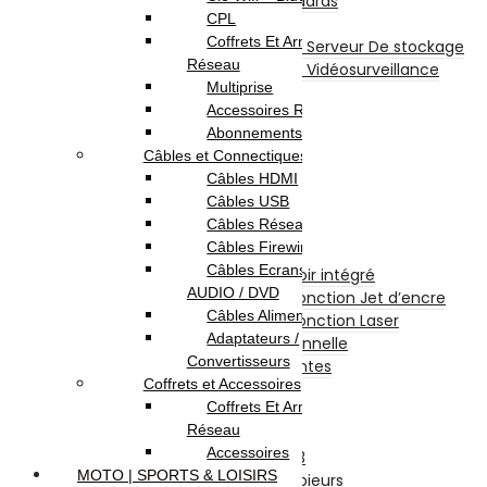
Disque Internes Standards
CPL
Disque SSD
Coffrets Et Armoires
Disques Internes Pour Serveur De stockage
Réseau
Disques Internes Pour Vidéosurveillance
Multiprise
Disque Dur Externe
Accessoires Réseau
Serveur De Stockage
Abonnements Internet
Accessoires Pour Stockage
Câbles et Connectiques
Clé USB
Câbles HDMI
Carte Mémoire
Câbles USB
CD et DVD Vierge
Câbles Réseau
Impression
Câbles Firewire
Imprimantes
Câbles Ecrans TV /
Imprimante à Réservoir intégré
AUDIO / DVD
Imprimante et Multifonction Jet d’encre
Câbles Alimentation
Imprimante et Multifonction Laser
Adaptateurs /
Imprimante Professionnelle
Convertisseurs
Accessoires Imprimantes
Coffrets et Accessoires
Fax
Coffrets Et Armoires
Scanners
Réseau
Photocopieurs
Accessoires
Photocopieurs A4 | A3
MOTO | SPORTS & LOISIRS
Accessoires Photocopieurs