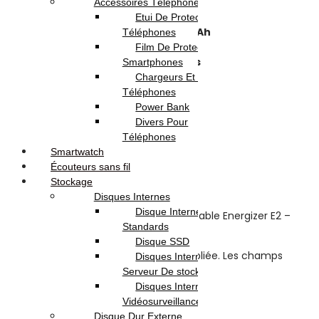
Nombre de SIM:
Dual SIM
Accessoires Téléphones
Fonctions :
Torche
,
Radio FM
Etui De Protection Pour
Capacité de batterie: 800 mAh
Téléphones
Connectivité Réseau :
2G
Film De Protection Pour
Accessoires : avec écouteurs
Smartphones
Couleur : Gris
Chargeurs Et Câbles Pour
Garantie: 1 an
Téléphones
Power Bank
Avis (0)
Divers Pour
Téléphones
Reviews
Smartwatch
Écouteurs sans fil
Stockage
There are no reviews yet.
Disques Internes
Disque Internes
Be the first to review “Téléphone portable Energizer E2 –
Standards
Gris”
Disque SSD
Votre adresse e-mail ne sera pas publiée.
Les champs
Disques Internes Pour
obligatoires sont indiqués avec
*
Serveur De stockage
Disques Internes Pour
Your rating
*
Vidéosurveillance
Disque Dur Externe