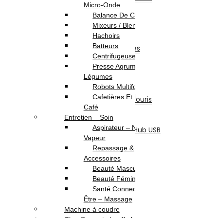
Micro-Onde
Boite D’alimentation
Balance De Cuisine
Boitier
Mixeurs / Blenders
Lecteur & Graveur
Hachoirs
Divers
Batteurs
Accessoires et Périphériques
Centrifugeuses
Casque & Écouteur
Presse Agrumes /
Sacoche & Sac A Dos
Légumes
Souris
Robots Multifonction
Claviers
Cafetières Et Moulin À
Ensemble Clavier et Souris
Café
Tapis De Souris
Entretien – Soin
Refroidisseur
Aspirateur – Nettoyeur
Lecteur De Cartes & Hub USB
Vapeur
Accessoires Ecran
Repassage &
Accessoires Gaming
Accessoires
Webcam
Beauté Masculine
Logiciels
Beauté Féminine
Sécurité
Santé Connectée – Bien
Microsoft
Être – Massage
Serveurs Informatique
Machine à coudre
Onduleur