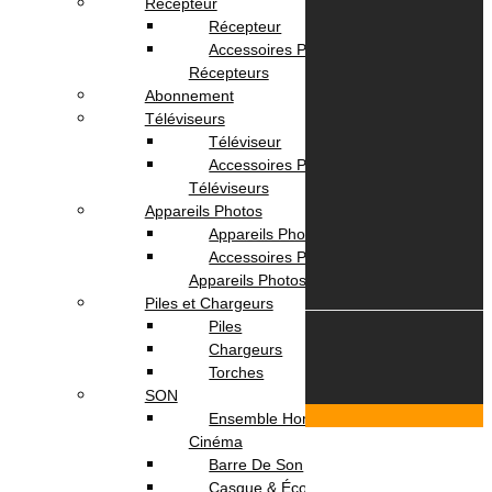
Récepteur
Service Client
Récepteur
Livraison
Accessoires Pour
Paiement
Récepteurs
Abonnement
Votre Compte
Téléviseurs
Téléviseur
Accessoires Pour
Panier
Téléviseurs
Suivi commande
Appareils Photos
Appareils Photo
Accessoires Pour
Appareils Photos
Piles et Chargeurs
Piles
Chargeurs
© 2026 OmegaNet.tn
Torches
SON
Scroll To Top
Ensemble Home
Login & Signup
Close
Cinéma
Barre De Son
Menu
Casque & Écouteurs