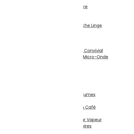
Hottes
Encastrable / Cuisinière
Fontaine Fraîche
Gros Electro Lavage
Machine À Laver / Sèche Linge
Lave Vaisselle
Petit Electro Cuisine
Grille-Pain
Appareil De Cuisson / Convivial
Mini Four Électrique / Micro-Onde
Balance De Cuisine
Mixeurs / Blenders
Hachoirs
Batteurs
Centrifugeuses
Presse Agrumes / Légumes
Robots Multifonction
Cafetières Et Moulin À Café
Entretien – Soin
Aspirateur – Nettoyeur Vapeur
Repassage & Accessoires
Beauté Masculine