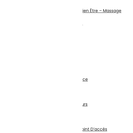
Beauté Féminine
Santé Connectée – Bien Être – Massage
Machine à coudre
Chauffage et chauffe bain
Ventilateurs
Climatisation
Sécurité
Système d’alarme
Alarme Filaire
Alarme Sans Fil
Accessoires
Matériel de Sécurité
Caméra de Surveillance
Kit Sécurité
Enregistreur
Accessoires Sécurité
Détecteurs et Capteurs
Onduleur
Réseau & Connectiques
Réseau
Switch / Routeurs / Point D’accès