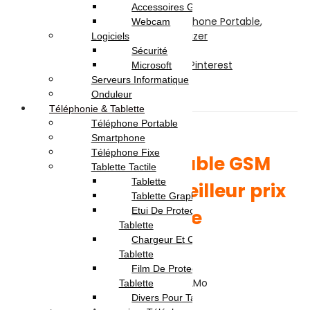
Accessoires Gaming
UGS :
energizer-e2
Catégories :
Téléphone Portable
,
Webcam
Téléphonie & Tablette
Brands :
Energizer
Logiciels
Partager:
Sécurité
Facebook
Twitter
LinkedIn
Telegram
Pinterest
Microsoft
Serveurs Informatique
Description
Onduleur
Avis (0)
Téléphonie & Tablette
Téléphone Portable
Description
Smartphone
Téléphone Fixe
Téléphone portable GSM
Tablette Tactile
Tablette
Energizer E2 au meilleur prix
Tablette Graphique
Etui De Protection Pour
en Tunisie
Tablette
Chargeur Et Cable Pour
Écran: 1.77″
Tablette
Processeur: Unisoc SC6531E
Film De Protection Pour
Capacité de Stockage: up to 32Mo
Tablette
Camera: OVGA
Divers Pour Tablette