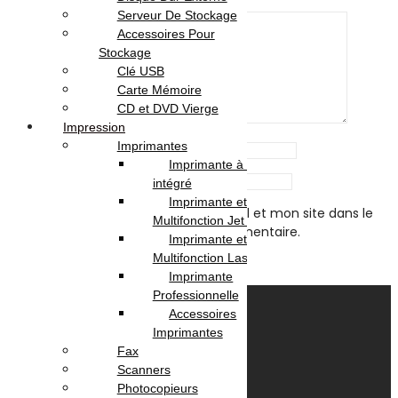
Your review
*
Serveur De Stockage
Accessoires Pour
Stockage
Clé USB
Carte Mémoire
CD et DVD Vierge
Impression
Imprimantes
Name
*
Imprimante à Réservoir
Email
*
intégré
Imprimante et
Enregistrer mon nom, mon e-mail et mon site dans le
Multifonction Jet d’encre
navigateur pour mon prochain commentaire.
Imprimante et
Multifonction Laser
Imprimante
Professionnelle
Accessoires
Imprimantes
Fax
Scanners
Photocopieurs