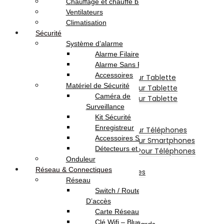
Chauffage et chauffe bain
Téléphonie & Tablette
Ventilateurs
Téléphone Portable
Climatisation
Smartphone
Sécurité
Téléphone Fixe
Système d’alarme
Tablette Tactile
Alarme Filaire
Tablette
Alarme Sans Fil
Tablette Graphique
Accessoires
Etui De Protection Pour Tablette
Matériel de Sécurité
Chargeur Et Cable Pour Tablette
Caméra de
Film De Protection Pour Tablette
Surveillance
Divers Pour Tablette
Kit Sécurité
Accessoires Téléphones
Enregistreur
Etui De Protection Pour Téléphones
Accessoires Sécurité
Film De Protection Pour Smartphones
Détecteurs et Capteurs
Chargeurs Et Câbles Pour Téléphones
Onduleur
Power Bank
Réseau & Connectiques
Divers Pour Téléphones
Réseau
Smartwatch
Switch / Routeurs / Point
Écouteurs sans fil
D’accès
Stockage
Carte Réseau
Disques Internes
Clé Wifi – Bluetooth