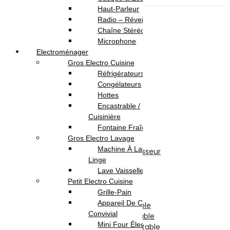
Haut-Parleur
Informatique
Radio – Réveil
Ordinateur Portable
Chaîne Stéréo
Pc Portable
Microphone
Pc Portable Gamer
Electroménager
Pc Portable Pro
Gros Electro Cuisine
Ordinateur de Bureau
Réfrigérateurs
Ecran
Congélateurs
Pc de Bureau
Hottes
Pc de Bureau Gamer
Encastrable /
Pc Tout En Un
Cuisinière
Composants Informatique
Fontaine Fraîche
Disque Dur Interne
Gros Electro Lavage
Afficheur
Machine À Laver / Sèche
Ventilateur & Refroidisseur
Linge
Processeur
Lave Vaisselle
Barette Mémoire
Petit Electro Cuisine
Carte Mère
Grille-Pain
Carte Graphique
Appareil De Cuisson /
Clavier Pour Pc Portable
Convivial
Batterie Pour Pc Portable
Mini Four Électrique /
Chargeur Pour Pc Portable