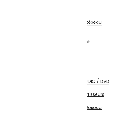
Carte Réseau
Clé Wifi – Bluetooth
CPL
Coffrets Et Armoires Réseau
Multiprise
Accessoires Réseau
Abonnements Internet
Câbles et Connectiques
Câbles HDMI
Câbles USB
Câbles Réseau
Câbles Firewire
Câbles Ecrans TV / AUDIO / DVD
Câbles Alimentation
Adaptateurs / Convertisseurs
Coffrets et Accessoires
Coffrets Et Armoires Réseau
Accessoires
MOTO | SPORTS & LOISIRS
Accessoires voiture
Supports voiture