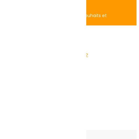
Accédez à vos commandes, liste de souhaits et
recommandations.
Remember me
Lost your password?
Log in
Mon Panier
Close
Panier est vide!
Continuer les achats
Cookies Notice