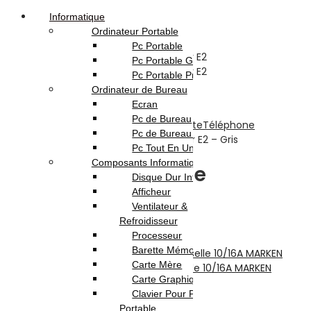
Informatique
Ordinateur Portable
Pc Portable
Pc Portable Gamer
Pc Portable Pro
Ordinateur de Bureau
Ecran
Pc de Bureau
Accueil
Boutique
Téléphonie & Tablette
Téléphone
Pc de Bureau Gamer
Portable
Téléphone portable Energizer E2 – Gris
Pc Tout En Un
Composants Informatique
Téléphone portable
Disque Dur Interne
Afficheur
Energizer E2 – Gris
Ventilateur &
Refroidisseur
Processeur
Previous product
Barette Mémoire
Carte Mère
Adaptateur prise électrique universelle 10/16A MARKEN
Carte Graphique
6.000
DT
Clavier Pour Pc
Next product
Portable