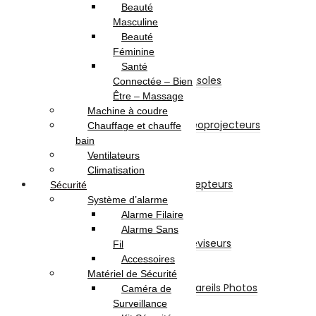
Originales
Beauté
Adaptables
Masculine
TV-Son-Photos
Beauté
Consoles & Jeux
Féminine
Manettes De Jeux
Santé
Accessoires Pour Cônsoles
Connectée – Bien
Consoles
Être – Massage
Vidéoprojecteurs
Machine à coudre
Accessoires Pour Vidéoprojecteurs
Chauffage et chauffe
Vidéoprojecteur
bain
Récepteur
Ventilateurs
Récepteur
Climatisation
Accessoires Pour Récepteurs
Sécurité
Abonnement
Système d’alarme
Téléviseurs
Alarme Filaire
Téléviseur
Alarme Sans
Accessoires Pour Téléviseurs
Fil
Appareils Photos
Accessoires
Appareils Photo
Matériel de Sécurité
Accessoires Pour Appareils Photos
Caméra de
Piles et Chargeurs
Surveillance