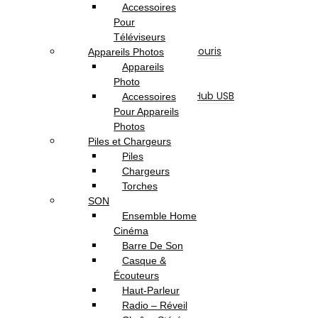
Sacoche & Sac A Dos
Accessoires
Souris
Pour
Claviers
Téléviseurs
Ensemble Clavier et Souris
Appareils Photos
Tapis De Souris
Appareils
Refroidisseur
Photo
Lecteur De Cartes & Hub USB
Accessoires
Accessoires Ecran
Pour Appareils
Accessoires Gaming
Photos
Webcam
Piles et Chargeurs
Logiciels
Piles
Sécurité
Chargeurs
Microsoft
Torches
Serveurs Informatique
SON
Onduleur
Ensemble Home
Téléphonie & Tablette
Cinéma
Téléphone Portable
Barre De Son
Smartphone
Casque &
Téléphone Fixe
Écouteurs
Tablette Tactile
Haut-Parleur
Tablette
Radio – Réveil