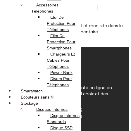
Accessoires
Name
*
Téléphones
Email
*
Etui De
Protection Pour
Enregistrer mon nom, mon e-mail et mon site dans le
Téléphones
navigateur pour mon prochain commentaire.
Film De
Protection Pour
Smartphones
Chargeurs Et
Câbles Pour
Téléphones
Power Bank
Divers Pour
Téléphones
OmegaNet est Le spécialiste de la vente en ligne en
Smartwatch
Tunisie. Nous disposons du plus grand choix et des
Écouteurs sans fil
meilleurs prix en Tunisie.
Stockage
Disques Internes
Av. Habib Bourguiba, Tunis 1095
Disque Internes
+(216) 31 420 566 / 96 657 549
Standards
contact@omeganet.tn
Disque SSD
Lundi - Dimanche / 09H - 22H