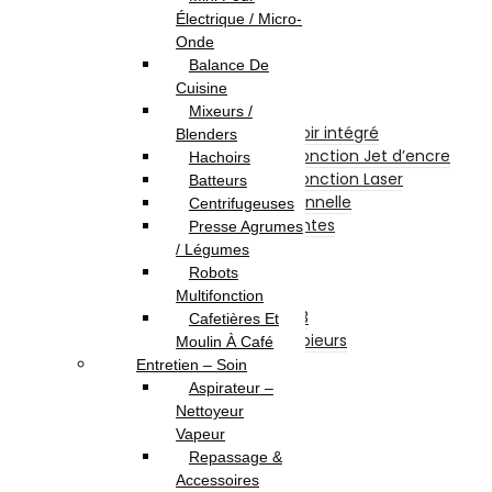
Clé USB
Électrique / Micro-
Carte Mémoire
Onde
CD et DVD Vierge
Balance De
Impression
Cuisine
Imprimantes
Mixeurs /
Imprimante à Réservoir intégré
Blenders
Imprimante et Multifonction Jet d’encre
Hachoirs
Imprimante et Multifonction Laser
Batteurs
Imprimante Professionnelle
Centrifugeuses
Accessoires Imprimantes
Presse Agrumes
Fax
/ Légumes
Scanners
Robots
Photocopieurs
Multifonction
Photocopieurs A4 | A3
Cafetières Et
Accessoires Photocopieurs
Moulin À Café
Papier
Entretien – Soin
Papier A4
Aspirateur –
Papier A3
Nettoyeur
Enveloppe
Vapeur
Papier Photo
Repassage &
Consommable
Accessoires