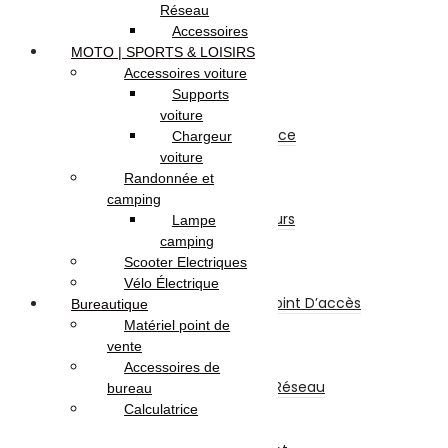
Sécurité
Réseau
Système d’alarme
Accessoires
Alarme Filaire
MOTO | SPORTS & LOISIRS
Alarme Sans Fil
Accessoires voiture
Accessoires
Supports
Matériel de Sécurité
voiture
Caméra de Surveillance
Chargeur
Kit Sécurité
voiture
Enregistreur
Randonnée et
Accessoires Sécurité
camping
Détecteurs et Capteurs
Lampe
Onduleur
camping
Réseau & Connectiques
Scooter Electriques
Réseau
Vélo Électrique
Switch / Routeurs / Point D’accès
Bureautique
Carte Réseau
Matériel point de
Clé Wifi – Bluetooth
vente
CPL
Accessoires de
Coffrets Et Armoires Réseau
bureau
Multiprise
Calculatrice
Accessoires Réseau