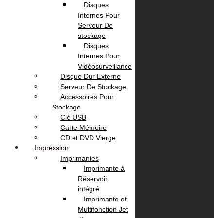
Disques
Facebook
TikTok
Instagram
Internes Pour
Serveur De
Informations
stockage
Disques
Internes Pour
A propos
Vidéosurveillance
Localisation
Disque Dur Externe
Contactez Nous
Serveur De Stockage
politique de confidentialité
Accessoires Pour
Stockage
Clé USB
Nos Services
Carte Mémoire
CD et DVD Vierge
Impression
Service Client
Imprimantes
Livraison
Imprimante à
Paiement
Réservoir
intégré
Imprimante et
Votre Compte
Multifonction Jet