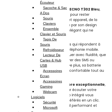
Écouteur
Sacoche & Sac
Découvrez le
Téléphone Portable TECNO T302 Bleu
,
A Dos
l’accessoire de communication idéal pour rester
Souris
connecté avec style et efficacité. Cet appareil, de la
Claviers
marque réputée
TECNO
, se distingue par son design
Ensemble
compact et épuré, habillé d’un bleu élégant qui ne
Clavier et Souris
manquera pas de faire son effet.
Tapis De
Le
T302
est équipé de fonctionnalités qui répondent à
Souris
toutes vos attentes en matière de téléphonie mobile.
Refroidisseur
Sa
puissance
vous permet de naviguer avec fluidité, que
Lecteur De
ce soit pour passer des appels, envoyer des SMS ou
Cartes & Hub
explorer vos applications préférées. De plus, sa batterie
USB
longue durée garantit une utilisation confortable tout au
Accessoires
long de la journée.
Ecran
Accessoires
Ce téléphone offre une
qualité sonore exceptionnelle
,
Gaming
idéale pour vos conversations ou pour écouter votre
Webcam
musique préférée. Son appareil photo intégré vous
Logiciels
permet de capturer vos moments préférés en un clic.
Sécurité
Avec le
T302
, vous disposez d’un outil performant et
Microsoft
pratique qui simplifie votre quotidien.