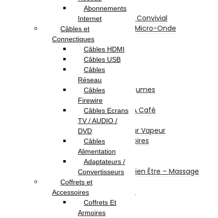
Grille-Pain
Abonnements
Appareil De Cuisson / Convivial
Internet
Mini Four Électrique / Micro-Onde
Câbles et
Balance De Cuisine
Connectiques
Mixeurs / Blenders
Câbles HDMI
Hachoirs
Câbles USB
Batteurs
Câbles
Centrifugeuses
Réseau
Presse Agrumes / Légumes
Câbles
Robots Multifonction
Firewire
Cafetières Et Moulin À Café
Câbles Ecrans
Entretien – Soin
TV / AUDIO /
Aspirateur – Nettoyeur Vapeur
DVD
Repassage & Accessoires
Câbles
Beauté Masculine
Alimentation
Beauté Féminine
Adaptateurs /
Santé Connectée – Bien Être – Massage
Convertisseurs
Machine à coudre
Coffrets et
Chauffage et chauffe bain
Accessoires
Ventilateurs
Coffrets Et
Climatisation
Armoires