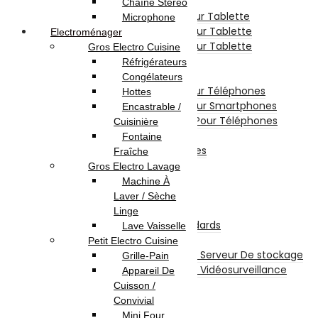
Tablette Graphique
Chaîne Stéréo
Etui De Protection Pour Tablette
Microphone
Chargeur Et Cable Pour Tablette
Electroménager
Film De Protection Pour Tablette
Gros Electro Cuisine
Divers Pour Tablette
Réfrigérateurs
Accessoires Téléphones
Congélateurs
Etui De Protection Pour Téléphones
Hottes
Film De Protection Pour Smartphones
Encastrable /
Chargeurs Et Câbles Pour Téléphones
Cuisinière
Power Bank
Fontaine
Divers Pour Téléphones
Fraîche
Smartwatch
Gros Electro Lavage
Écouteurs sans fil
Machine À
Stockage
Laver / Sèche
Disques Internes
Linge
Disque Internes Standards
Lave Vaisselle
Disque SSD
Petit Electro Cuisine
Disques Internes Pour Serveur De stockage
Grille-Pain
Disques Internes Pour Vidéosurveillance
Appareil De
Disque Dur Externe
Cuisson /
Serveur De Stockage
Convivial
Accessoires Pour Stockage
Mini Four