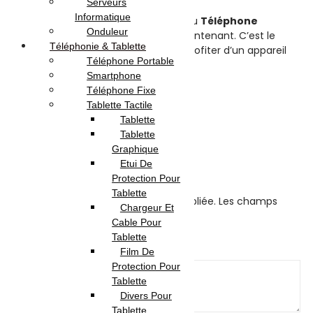
Serveurs
Informatique
N’attendez plus, faites l’expérience du
Téléphone
Onduleur
Portable TECNO T302 Bleu
dès maintenant. C’est le
Téléphonie & Tablette
moment de vous faire plaisir et de profiter d’un appareil
Téléphone Portable
de qualité à un prix abordable.
Smartphone
Avis (0)
Téléphone Fixe
Tablette Tactile
Tablette
Reviews
Tablette
Graphique
There are no reviews yet.
Etui De
Protection Pour
Be the first to review “Tecno T302”
Tablette
Votre adresse e-mail ne sera pas publiée.
Les champs
Chargeur Et
obligatoires sont indiqués avec
*
Cable Pour
Your rating
*
Tablette
Your review
*
Film De
Protection Pour
Tablette
Divers Pour
Tablette