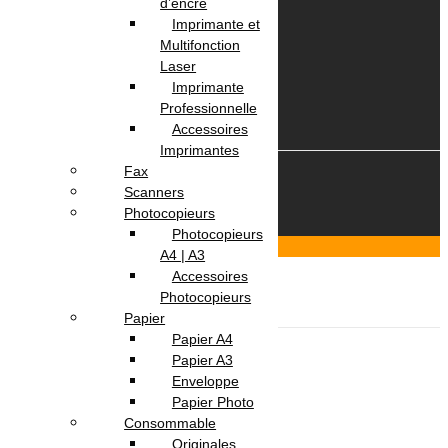
d’encre
Panier
Imprimante et
Suivi commande
Multifonction
Laser
Imprimante
Professionnelle
Accessoires
Imprimantes
Fax
© 2026 OmegaNet.tn
Scanners
Photocopieurs
Photocopieurs
Scroll To Top
A4 | A3
Login & Signup
Close
Accessoires
Photocopieurs
Menu
Papier
Informatique
Papier A4
Ordinateur Portable
Papier A3
Pc Portable
Enveloppe
Pc Portable Gamer
Papier Photo
Pc Portable Pro
Consommable
Ordinateur de Bureau
Originales