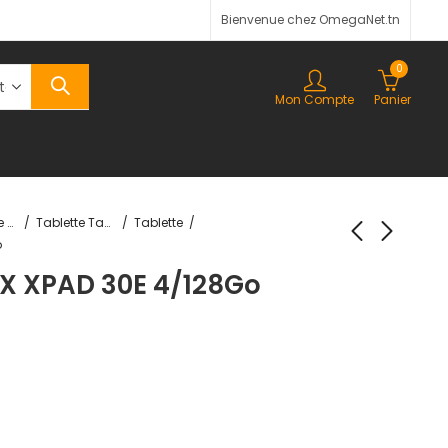
Bienvenue chez OmegaNet.tn
0
Mon Compte
Panier
Téléphonie & Tablette
Tablette Tactile
Tablette
o
IX XPAD 30E 4/128Go