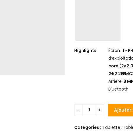
Highlights:
Écran
11 » 
d’exploitati
core (2×2.
G52 2EEMC
Arrière:
8 M
Bluetooth
Ajouter
Catégories :
Tablette
,
Tabl