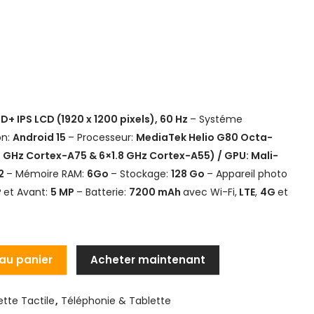
FHD+ IPS LCD (1920 x 1200 pixels), 60 Hz
– Systéme
on:
Android 15
– Processeur:
MediaTek Helio G80
Octa-
0 GHz Cortex-A75 & 6×1.8 GHz Cortex-A55) / GPU: Mali-
2
– Mémoire RAM:
6Go
– Stockage:
128 Go
– Appareil photo
P
et Avant:
5 MP
– Batterie:
7200 mAh
avec Wi-Fi,
LTE
,
4
G
et
 au panier
Acheter maintenant
ette Tactile
,
Téléphonie & Tablette