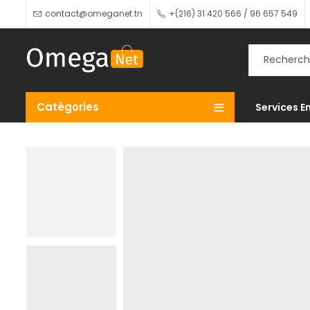
contact@omeganet.tn
+(216) 31 420 566 / 96 657 549
Catégories
Services E