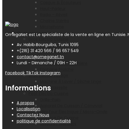
Casque & Écouteurs
Haut-Parleur
Radio – Réveil
Chaîne Stéréo
Microphone
Electroménager
OmegaNet est Le spécialiste de la vente en ligne en Tunisie. N
Gros Electro Cuisine
Av. Habib Bourguiba, Tunis 1095
Réfrigérateurs
+(216) 31 420 566 / 96 657 549
Congélateurs
contact@omeganet.tn
Hottes
Lundi - Dimanche / 09H - 22H
Encastrable / Cuisinière
Fontaine Fraîche
Facebook
TikTok
Instagram
Gros Electro Lavage
Machine À Laver / Sèche Linge
Informations
Lave Vaisselle
Petit Electro Cuisine
Grille-Pain
A propos
Appareil De Cuisson / Convivial
Localisation
Mini Four Électrique / Micro-Onde
Contactez Nous
Balance De Cuisine
politique de confidentialité
Mixeurs / Blenders