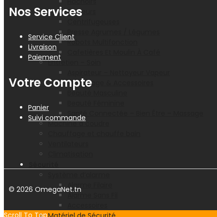
Hachoirs
Nos Services
Batteurs
Centrifugeuses
Presse Agrumes / Légumes
Service Client
Robots Multifonction
Livraison
Cafetières Et Moulin À Café
Paiement
Entretien – Soin
Aspirateur – Nettoyeur Vapeur
Votre Compte
Repassage & Accessoires
Beauté Masculine
Beauté Féminine
Panier
Santé Connectée – Bien Être – Massage
Suivi commande
Machine à coudre
Chauffage et chauffe bain
Ventilateurs
Climatisation
Sécurité
Système d’alarme
Alarme Filaire
© 2026 OmegaNet.tn
Alarme Sans Fil
Accessoires
Scroll To Top
Matériel de Sécurité