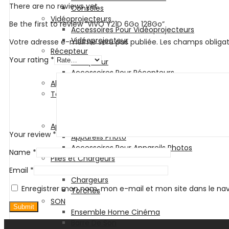
There are no reviews yet.
Consoles
Vidéoprojecteurs
Be the first to review “VIVO Y21D 6Go 128Go”
Accessoires Pour Vidéoprojecteurs
Vidéoprojecteur
Votre adresse e-mail ne sera pas publiée.
Les champs obligat
Récepteur
Your rating
*
Récepteur
Accessoires Pour Récepteurs
Abonnement
Téléviseurs
Téléviseur
Accessoires Pour Téléviseurs
Appareils Photos
Your review
*
Appareils Photo
Accessoires Pour Appareils Photos
Name
*
Piles et Chargeurs
Piles
Email
*
Chargeurs
Enregistrer mon nom, mon e-mail et mon site dans le n
Torches
SON
Ensemble Home Cinéma
Barre De Son