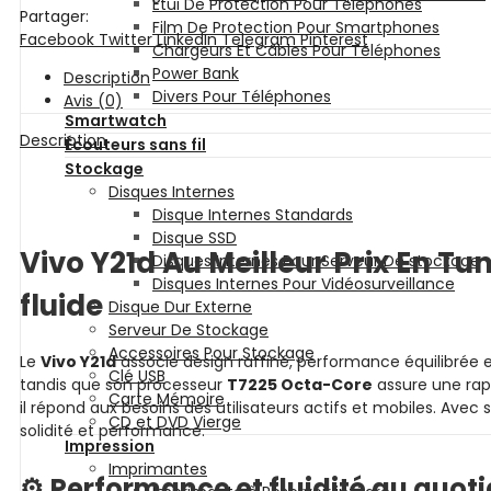
Etui De Protection Pour Téléphones
Partager:
Film De Protection Pour Smartphones
Facebook
Twitter
LinkedIn
Telegram
Pinterest
Chargeurs Et Câbles Pour Téléphones
Power Bank
Description
Divers Pour Téléphones
Avis (0)
Smartwatch
Description
Écouteurs sans fil
Stockage
Disques Internes
Disque Internes Standards
Disque SSD
Vivo Y21d Au Meilleur Prix En T
Disques Internes Pour Serveur De stockage
Disques Internes Pour Vidéosurveillance
fluide
Disque Dur Externe
Serveur De Stockage
Accessoires Pour Stockage
Le
Vivo Y21d
associe design raffiné, performance équilibrée
Clé USB
tandis que son processeur
T7225 Octa-Core
assure une rapi
Carte Mémoire
il répond aux besoins des utilisateurs actifs et mobiles. Avec s
CD et DVD Vierge
solidité et performance.
Impression
Imprimantes
⚙️
Performance et fluidité au quoti