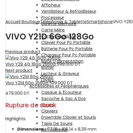
Afficheur
Ventilateur & Refroidisseur
Processeur
Accueil
Boutique
Téléphonie & Tablette
Smartphone
VIVO Y21
Barette Mémoire
Carte Mère
VIVO Y21D 6Go 128Go
Carte Graphique
Clavier Pour Pc Portable
Batterie Pour Pc Portable
Previous product
Chargeur Pour Pc Portable
Boite D’alimentation
Vivo Y29 4G 16Go 256Go
599.000
DT
Boitier
Next product
Lecteur & Graveur
Divers
Vivo Y21d 6Go 256Go
529.000
DT
Accessoires et Périphériques
Casque & Écouteur
479.000
DT
Sacoche & Sac A Dos
Rupture de stock
Souris
Claviers
Ensemble Clavier et Souris
Highlights:
Tapis De Souris
Dimensions :
77,01 x 166,14 x 8,39 mm
Refroidisseur