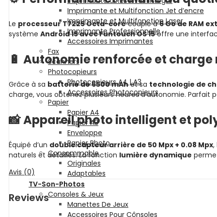
Imprimante à Réservoir intégré
Imprimante et Multifonction Jet d’encre
Imprimante et Multifonction Laser
Le
processeur T7225 Octa-core
couplé à
6 Go de RAM ext
Imprimante Professionnelle
système
Android 15 avec Funtouch OS 15
offre une interfac
Accessoires Imprimantes
Fax
🔋
Autonomie renforcée et charge 
Scanners
Photocopieurs
Photocopieurs A4 | A3
Grâce à sa
batterie de 6500 mAh
et sa
technologie de ch
Accessoires Photocopieurs
charge, vous obtenez plusieurs heures d’autonomie. Parfait p
Papier
Papier A4
📸
Appareil photo intelligent et po
Papier A3
Enveloppe
Papier Photo
Équipé d’un
double capteur arrière de 50 Mpx + 0.08 Mpx
,
Consommable
naturels et détaillés. La fonction
lumière dynamique
permet 
Originales
Avis (0)
Adaptables
TV-Son-Photos
Consoles & Jeux
Reviews
Manettes De Jeux
Accessoires Pour Cônsoles