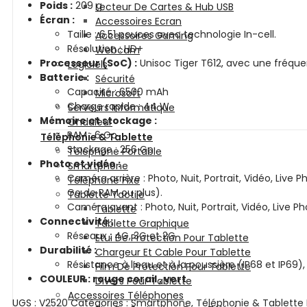
Poids :
209 g
Lecteur De Cartes & Hub USB
Écran :
Accessoires Ecran
Taille : 6,51 pouces avec technologie In-cell.
Accessoires Gaming
Résolution : HD+
Webcam
Processeur (SoC) :
Unisoc Tiger T612, avec une fréque
Logiciels
Batterie :
Sécurité
Capacité : 6500 mAh
Microsoft
Charge rapide : 44 W
Serveurs Informatique
Mémoire et stockage :
Onduleur
RAM : 6 Go
Téléphonie & Tablette
Stockage : 256 Go
Téléphone Portable
Photo et vidéo :
Smartphone
Caméra arrière : Photo, Nuit, Portrait, Vidéo, Liv
Téléphone Fixe
Go de RAM ou plus).
Tablette Tactile
Caméra avant : Photo, Nuit, Portrait, Vidéo, Live 
Tablette
Connectivité :
Tablette Graphique
Réseaux : 4G, 3G et 2G
Etui De Protection Pour Tablette
Durabilité :
Chargeur Et Cable Pour Tablette
Résistance à l’eau et à la poussière (IP68 et IP69
Film De Protection Pour Tablette
COULEUR : rouge corail , vert
Divers Pour Tablette
Accessoires Téléphones
UGS :
V2520
Catégories :
Smartphone
,
Téléphonie & Tablette