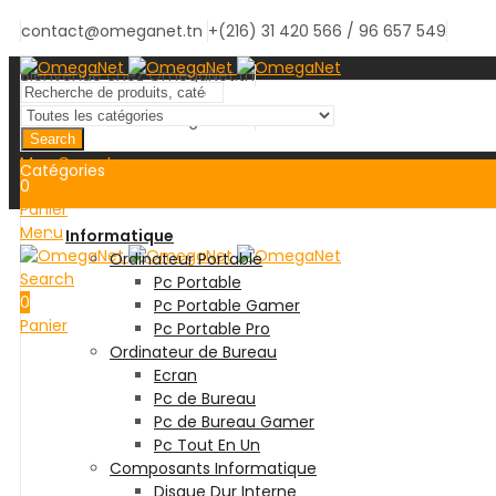
contact@omeganet.tn
+(216) 31 420 566 / 96 657 549
Bienvenue chez OmegaNet.tn
Bienvenue chez OmegaNet.tn
Search
Mon Compte
Catégories
0
Panier
Menu
Informatique
Ordinateur Portable
Search
Pc Portable
0
Pc Portable Gamer
Panier
Pc Portable Pro
Ordinateur de Bureau
Ecran
Pc de Bureau
Pc de Bureau Gamer
Pc Tout En Un
Composants Informatique
Disque Dur Interne