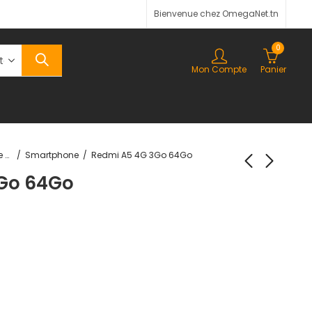
Bienvenue chez OmegaNet.tn
0
Mon Compte
Panier
Téléphonie & Tablette
Smartphone
Redmi A5 4G 3Go 64Go
Go 64Go