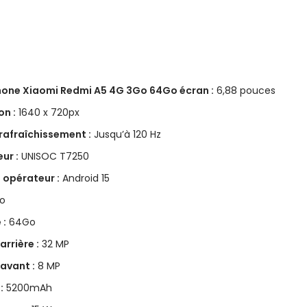
one Xiaomi Redmi A5 4G 3Go 64Go écran :
6,88 pouces
on :
1640 x 720px
rafraîchissement :
Jusqu’à 120 Hz
ur :
UNISOC T7250
 opérateur :
Android 15
o
 :
64Go
rrière :
32 MP
avant :
8 MP
:
5200mAh