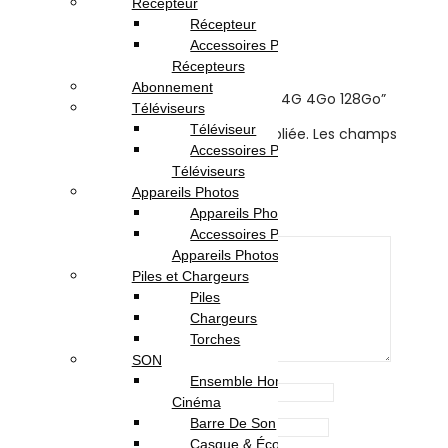
Récepteur
Reviews
Récepteur
Accessoires Pour
There are no reviews yet.
Récepteurs
Abonnement
Be the first to review “Honor X5c PLUS 4G 4Go 128Go”
Téléviseurs
Téléviseur
Votre adresse e-mail ne sera pas publiée.
Les champs
Accessoires Pour
obligatoires sont indiqués avec
*
Téléviseurs
Your rating
*
Appareils Photos
Appareils Photo
Your review
*
Accessoires Pour
Appareils Photos
Piles et Chargeurs
Piles
Chargeurs
Torches
SON
Ensemble Home
Name
*
Cinéma
Barre De Son
Email
*
Casque & Écouteurs