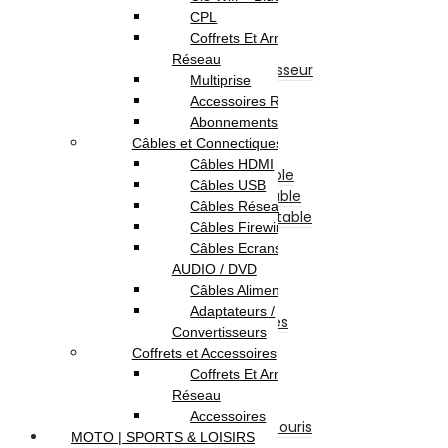
Composants Informatique
CPL
Disque Dur Interne
Coffrets Et Armoires
Afficheur
Réseau
Ventilateur & Refroidisseur
Multiprise
Processeur
Accessoires Réseau
Barette Mémoire
Abonnements Internet
Carte Mère
Câbles et Connectiques
Carte Graphique
Câbles HDMI
Clavier Pour Pc Portable
Câbles USB
Batterie Pour Pc Portable
Câbles Réseau
Chargeur Pour Pc Portable
Câbles Firewire
Boite D’alimentation
Câbles Ecrans TV /
Boitier
AUDIO / DVD
Lecteur & Graveur
Câbles Alimentation
Divers
Adaptateurs /
Accessoires et Périphériques
Convertisseurs
Casque & Écouteur
Coffrets et Accessoires
Sacoche & Sac A Dos
Coffrets Et Armoires
Souris
Réseau
Claviers
Accessoires
Ensemble Clavier et Souris
MOTO | SPORTS & LOISIRS
Tapis De Souris