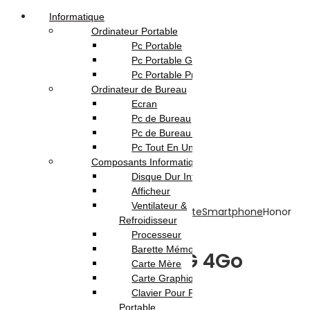
Informatique
Ordinateur Portable
Pc Portable
Pc Portable Gamer
Pc Portable Pro
Ordinateur de Bureau
Ecran
Pc de Bureau
Pc de Bureau Gamer
Pc Tout En Un
Composants Informatique
Disque Dur Interne
Afficheur
Ventilateur &
Accueil
Boutique
Téléphonie & Tablette
Smartphone
Honor
Refroidisseur
X5c PLUS 4G 4Go 128Go
Processeur
Barette Mémoire
Honor X5c PLUS 4G 4Go
Carte Mère
Carte Graphique
128Go
Clavier Pour Pc
Portable