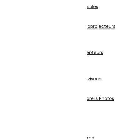
Accessoires Pour Cônsoles
Consoles
Vidéoprojecteurs
Accessoires Pour Vidéoprojecteurs
Vidéoprojecteur
Récepteur
Récepteur
Accessoires Pour Récepteurs
Abonnement
Téléviseurs
Téléviseur
Accessoires Pour Téléviseurs
Appareils Photos
Appareils Photo
Accessoires Pour Appareils Photos
Piles et Chargeurs
Piles
Chargeurs
Torches
SON
Ensemble Home Cinéma