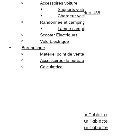
Accessoires voiture
Refroidisseur
Supports voiture
Lecteur De Cartes & Hub USB
Chargeur voiture
Accessoires Ecran
Randonnée et camping
Accessoires Gaming
Lampe camping
Webcam
Scooter Electriques
Logiciels
Vélo Électrique
Sécurité
Bureautique
Microsoft
Matériel point de vente
Serveurs Informatique
Accessoires de bureau
Onduleur
Calculatrice
Téléphonie & Tablette
Téléphone Portable
Smartphone
Téléphone Fixe
Tablette Tactile
Tablette
Tablette Graphique
Etui De Protection Pour Tablette
Chargeur Et Cable Pour Tablette
Film De Protection Pour Tablette
Divers Pour Tablette