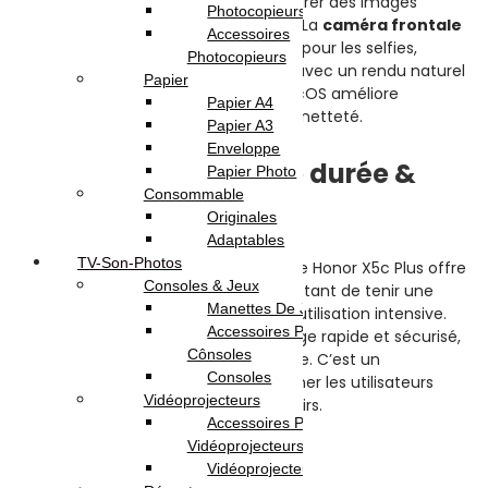
Cette combinaison permet de capturer des images
Photocopieurs A4 | A3
détaillées, lumineuses et équilibrées. La
caméra frontale
Accessoires
de 5 Mpx
est parfaitement adaptée pour les selfies,
Photocopieurs
appels vidéo et les réseaux sociaux, avec un rendu naturel
Papier
et clair. L’optimisation logicielle MagicOS améliore
Papier A4
automatiquement les couleurs et la netteté.
Papier A3
Enveloppe
🔋
Autonomie longue durée &
Papier Photo
Consommable
charge rapide
Originales
Adaptables
TV-Son-Photos
Grâce à sa
batterie de 5260 mAh
, le Honor X5c Plus offre
Consoles & Jeux
une autonomie remarquable permettant de tenir une
Manettes De Jeux
journée complète, même avec une utilisation intensive.
Accessoires Pour
Sa
charge 15 W
assure un remplissage rapide et sécurisé,
Cônsoles
évitant les longues périodes d’attente. C’est un
Consoles
smartphone conçu pour accompagner les utilisateurs
Vidéoprojecteurs
actifs, au travail comme dans les loisirs.
Accessoires Pour
Avis (0)
Vidéoprojecteurs
Vidéoprojecteur