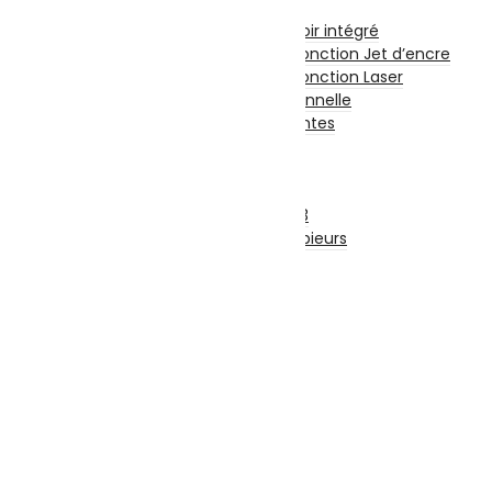
Imprimantes
Imprimante à Réservoir intégré
Imprimante et Multifonction Jet d’encre
Imprimante et Multifonction Laser
Imprimante Professionnelle
Accessoires Imprimantes
Fax
Scanners
Photocopieurs
Photocopieurs A4 | A3
Accessoires Photocopieurs
Papier
Papier A4
Papier A3
Enveloppe
Papier Photo
Consommable
Originales
Adaptables
TV-Son-Photos
Consoles & Jeux
Manettes De Jeux