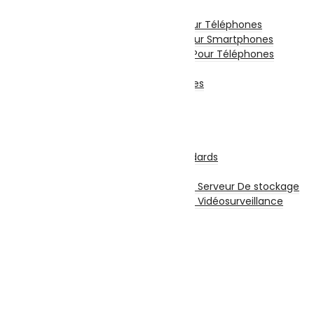
Accessoires Téléphones
Etui De Protection Pour Téléphones
Film De Protection Pour Smartphones
Chargeurs Et Câbles Pour Téléphones
Power Bank
Divers Pour Téléphones
Smartwatch
Écouteurs sans fil
Stockage
Disques Internes
Disque Internes Standards
Disque SSD
Disques Internes Pour Serveur De stockage
Disques Internes Pour Vidéosurveillance
Disque Dur Externe
Serveur De Stockage
Accessoires Pour Stockage
Clé USB
Carte Mémoire
CD et DVD Vierge
Impression