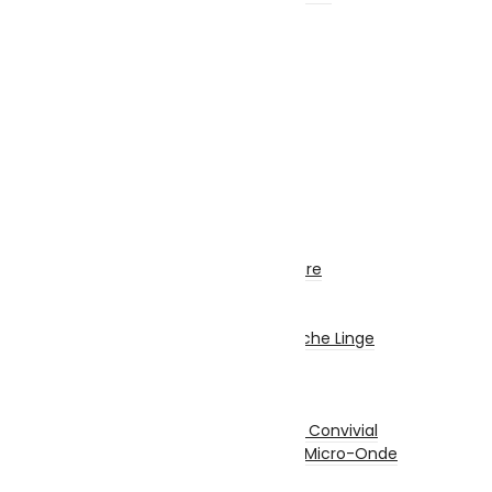
Barre De Son
Casque & Écouteurs
Haut-Parleur
Radio – Réveil
Chaîne Stéréo
Microphone
Electroménager
Gros Electro Cuisine
Réfrigérateurs
Congélateurs
Hottes
Encastrable / Cuisinière
Fontaine Fraîche
Gros Electro Lavage
Machine À Laver / Sèche Linge
Lave Vaisselle
Petit Electro Cuisine
Grille-Pain
Appareil De Cuisson / Convivial
Mini Four Électrique / Micro-Onde
Balance De Cuisine