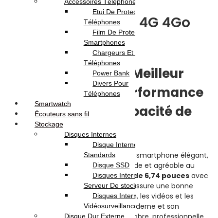
Accessoires Téléphones
Etui De Protection Pour
Honor X5c PLUS 4G 4Go
Téléphones
Film De Protection Pour
128Go
Smartphones
Chargeurs Et Câbles Pour
Téléphones
Honor X5c Plus Au Meilleur
Power Bank
Divers Pour
Prix En Tunisie – Performance
Téléphones
Smartwatch
fiable & grande capacité de
Écouteurs sans fil
Stockage
stockage
Disques Internes
Disque Internes
Honor X5c PLUS 4G 4Go 128Go est un smartphone élégant,
Standards
conçu pour offrir une expérience fluide et agréable au
Disque SSD
quotidien. Son grand écran
LCD TFT de 6,74 pouces
avec
Disques Internes Pour
une résolution de
720 x 1600 pixels
assure une bonne
Serveur De stockage
qualité d’affichage pour la navigation, les vidéos et les
Disques Internes Pour
réseaux sociaux. Avec son design moderne et son
Vidéosurveillance
coloris
Noir
, il offre une apparence sobre, professionnelle
Disque Dur Externe