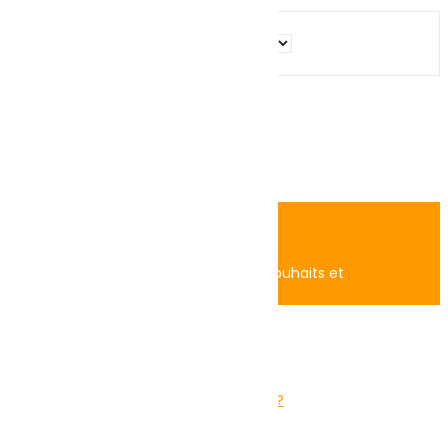
Search
Home
Account
Search
0
Panier
Boutique
Login
Accédez à vos commandes, liste de souhaits et
recommandations.
Remember me
Lost your password?
Log in