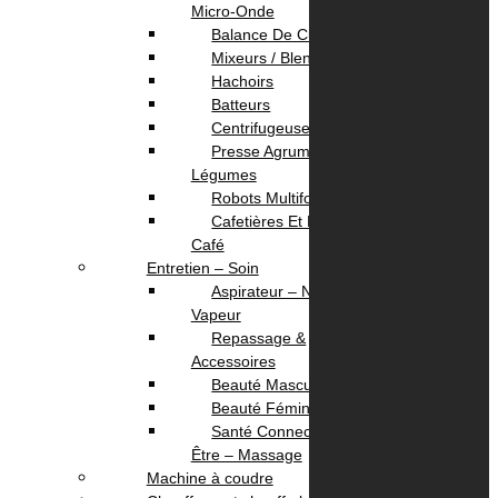
Informations
Micro-Onde
Balance De Cuisine
Mixeurs / Blenders
A propos
Hachoirs
Localisation
Batteurs
Contactez Nous
Centrifugeuses
politique de confidentialité
Presse Agrumes /
Légumes
Nos Services
Robots Multifonction
Cafetières Et Moulin À
Café
Service Client
Entretien – Soin
Livraison
Aspirateur – Nettoyeur
Paiement
Vapeur
Repassage &
Votre Compte
Accessoires
Beauté Masculine
Beauté Féminine
Panier
Santé Connectée – Bien
Suivi commande
Être – Massage
Machine à coudre