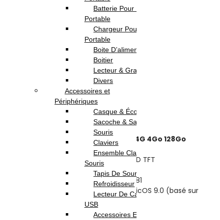
Batterie Pour Pc
Previous product
Portable
Chargeur Pour Pc
Vivo Y04 4Go 64Go
389.000
DT
Portable
Next product
Boite D’alimentation
Boitier
Infinix Hot 60i 6Go 128Go
449.000
DT
Lecteur & Graveur
369.000
DT
Divers
Accessoires et
Rupture de stock
Périphériques
Casque & Écouteur
Highlights:
Sacoche & Sac A Dos
Souris
Smartphone Honor X5c Plus 4G 4Go 128Go
Claviers
écran :
6,74 pouces
Ensemble Clavier et
Technologie d’affichage :
LCD TFT
Souris
Résolution :
720 x 1600px
Tapis De Souris
Processeur :
MediaTek Helio G81
Refroidisseur
Système d’exploitation :
MagicOS 9.0 (basé sur
Lecteur De Cartes & Hub
Android 15)
USB
RAM :
4Go
Accessoires Ecran