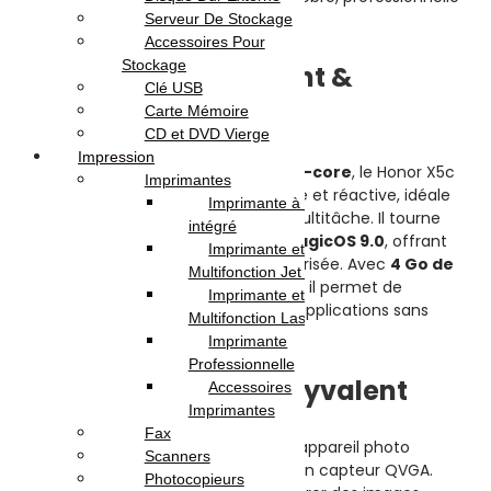
et intemporelle.
Serveur De Stockage
Accessoires Pour
Stockage
⚙️
Processeur puissant &
Clé USB
système optimisé
Carte Mémoire
CD et DVD Vierge
Impression
Équipé du
MediaTek Helio G81 Octa-core
, le Honor X5c
Imprimantes
Plus garantit une performance stable et réactive, idéale
Imprimante à Réservoir
pour les tâches quotidiennes et le multitâche. Il tourne
intégré
sous
Android 15
accompagné de
MagicOS 9.0
, offrant
Imprimante et
une interface intuitive, fluide et sécurisée. Avec
4 Go de
Multifonction Jet d’encre
RAM
et surtout
128 Go de stockage
, il permet de
Imprimante et
conserver plus de photos, vidéos et applications sans
Multifonction Laser
manquer d’espace.
Imprimante
Professionnelle
📸
Appareil photo polyvalent
Accessoires
Imprimantes
Fax
À l’arrière, le smartphone intègre un appareil photo
Scanners
principal de
50 Mpx (f/1.8)
aidé par un capteur QVGA.
Photocopieurs