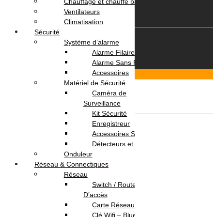
Chauffage et chauffe bain
Ventilateurs
Climatisation
Sécurité
Système d’alarme
© 2026 OmegaNet.tn
Alarme Filaire
Alarme Sans Fil
Accessoires
Scroll To Top
Matériel de Sécurité
Login & Signup
Close
Caméra de
Menu
Surveillance
Kit Sécurité
Informatique
Enregistreur
Ordinateur Portable
Accessoires Sécurité
Pc Portable
Détecteurs et Capteurs
Pc Portable Gamer
Onduleur
Pc Portable Pro
Réseau & Connectiques
Ordinateur de Bureau
Réseau
Ecran
Switch / Routeurs / Point
Pc de Bureau
D’accès
Pc de Bureau Gamer
Carte Réseau
Pc Tout En Un
Clé Wifi – Bluetooth