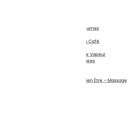
Mixeurs / Blenders
Hachoirs
Batteurs
Centrifugeuses
Presse Agrumes / Légumes
Robots Multifonction
Cafetières Et Moulin À Café
Entretien – Soin
Aspirateur – Nettoyeur Vapeur
Repassage & Accessoires
Beauté Masculine
Beauté Féminine
Santé Connectée – Bien Être – Massage
Machine à coudre
Chauffage et chauffe bain
Ventilateurs
Climatisation
Sécurité
Système d’alarme
Alarme Filaire
Alarme Sans Fil
Accessoires