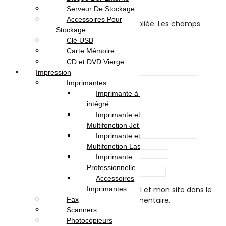
Noir”
Serveur De Stockage
Accessoires Pour
Votre adresse e-mail ne sera pas publiée.
Les champs
Stockage
obligatoires sont indiqués avec
*
Clé USB
Carte Mémoire
Your rating
*
CD et DVD Vierge
Your review
*
Impression
Imprimantes
Imprimante à Réservoir
intégré
Imprimante et
Multifonction Jet d’encre
Imprimante et
Multifonction Laser
Name
*
Imprimante
Professionnelle
Email
*
Accessoires
Imprimantes
Enregistrer mon nom, mon e-mail et mon site dans le
Fax
navigateur pour mon prochain commentaire.
Scanners
Photocopieurs