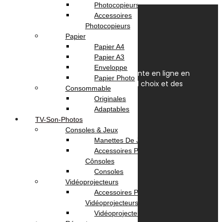
Photocopieurs A4 | A3
Accessoires
Photocopieurs
Papier
Papier A4
Papier A3
Enveloppe
OmegaNet est Le spécialiste de la vente en ligne en
Papier Photo
Tunisie. Nous disposons du plus grand choix et des
Consommable
meilleurs prix en Tunisie.
Originales
Adaptables
Av. Habib Bourguiba, Tunis 1095
TV-Son-Photos
+(216) 31 420 566 / 96 657 549
Consoles & Jeux
contact@omeganet.tn
Manettes De Jeux
Lundi - Dimanche / 09H - 22H
Accessoires Pour
Facebook
TikTok
Instagram
Cônsoles
Consoles
Vidéoprojecteurs
Informations
Accessoires Pour
Vidéoprojecteurs
A propos
Vidéoprojecteur