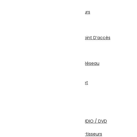
Accessoires Sécurité
Détecteurs et Capteurs
Onduleur
Réseau & Connectiques
Réseau
Switch / Routeurs / Point D’accès
Carte Réseau
Clé Wifi – Bluetooth
CPL
Coffrets Et Armoires Réseau
Multiprise
Accessoires Réseau
Abonnements Internet
Câbles et Connectiques
Câbles HDMI
Câbles USB
Câbles Réseau
Câbles Firewire
Câbles Ecrans TV / AUDIO / DVD
Câbles Alimentation
Adaptateurs / Convertisseurs