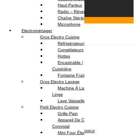
© 2026 OmegaNet.tn
Haut-Parleur
Radio – Réveil
Chaîne Stéréo
Scroll To Top
Microphone
Login & Signup
Close
Electroménager
Menu
Gros Electro Cuisine
Réfrigérateurs
Informatique
Congélateurs
Ordinateur Portable
Hottes
Pc Portable
Encastrable /
Pc Portable Gamer
Cuisinière
Pc Portable Pro
Fontaine Fraîche
Ordinateur de Bureau
Gros Electro Lavage
Ecran
Machine À Laver / Sèche
Pc de Bureau
Linge
Pc de Bureau Gamer
Lave Vaisselle
Pc Tout En Un
Petit Electro Cuisine
Composants Informatique
Grille-Pain
Disque Dur Interne
Appareil De Cuisson /
Afficheur
Convivial
Ventilateur & Refroidisseur
Mini Four Électrique /