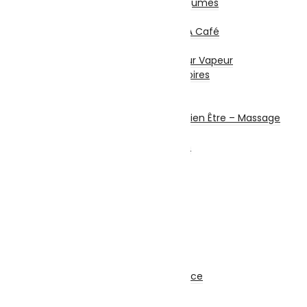
Presse Agrumes / Légumes
Robots Multifonction
Cafetières Et Moulin À Café
Entretien – Soin
Aspirateur – Nettoyeur Vapeur
Repassage & Accessoires
Beauté Masculine
Beauté Féminine
Santé Connectée – Bien Être – Massage
Machine à coudre
Chauffage et chauffe bain
Ventilateurs
Climatisation
Sécurité
Système d’alarme
Alarme Filaire
Alarme Sans Fil
Accessoires
Matériel de Sécurité
Caméra de Surveillance
Kit Sécurité
Enregistreur