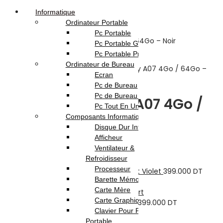
Informatique
Ordinateur Portable
Pc Portable
Pc Portable Gamer
Pc Portable Pro
Accueil
Boutique
Téléphonie &
Ordinateur de Bureau
Tablette
Smartphone
Samsung Galaxy A07 4Go / 64Go –
Ecran
Noir
Pc de Bureau
Pc de Bureau Gamer
Samsung Galaxy A07 4Go /
Pc Tout En Un
Composants Informatique
64Go – Noir
Disque Dur Interne
Afficheur
Ventilateur &
Previous product
Refroidisseur
Processeur
SAMSUNG GALAXY A07 4/64Go - Light Violet
399.000
DT
Barette Mémoire
Next product
Carte Mère
Carte Graphique
SAMSUNG GALAXY A07 4/64Go- Vert
399.000
DT
Clavier Pour Pc
399.000
DT
Portable