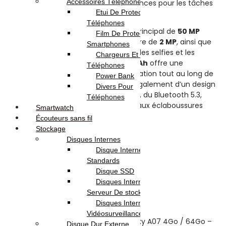
Accessoires Téléphones
microSD assure de bonnes performances pour les tâches
Etui De Protection Pour
courantes.
Téléphones
Côté photo, il dispose d’un appareil principal de
50 MP
Film De Protection Pour
accompagné d’un capteur secondaire de
2 MP
, ainsi que
Smartphones
d’une caméra frontale de
8 MP
pour les selfies et les
Chargeurs Et Câbles Pour
appels vidéo. Sa batterie de
5000 mAh
offre une
Téléphones
excellente autonomie pour une utilisation tout au long de
Power Bank
la journée. Le Galaxy A07 bénéficie également d’un design
Divers Pour
fin et élégant, d’une connectivité 4G, du Bluetooth 5.3,
Téléphones
d’un port USB-C et d’une résistance aux éclaboussures
Smartwatch
certifiée IP54
Écouteurs sans fil
Stockage
Disques Internes
Disque Internes
Avis (0)
Standards
Disque SSD
Reviews
Disques Internes Pour
Serveur De stockage
Disques Internes Pour
There are no reviews yet.
Vidéosurveillance
Be the first to review “Samsung Galaxy A07 4Go / 64Go –
Disque Dur Externe