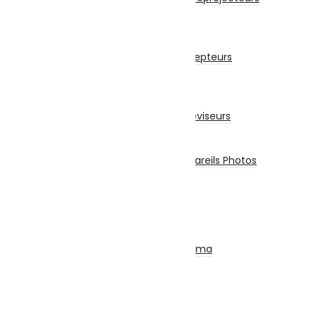
Vidéoprojecteur
Récepteur
Récepteur
Accessoires Pour Récepteurs
Abonnement
Téléviseurs
Téléviseur
Accessoires Pour Téléviseurs
Appareils Photos
Appareils Photo
Accessoires Pour Appareils Photos
Piles et Chargeurs
Piles
Chargeurs
Torches
SON
Ensemble Home Cinéma
Barre De Son
Casque & Écouteurs
Haut-Parleur
Radio – Réveil