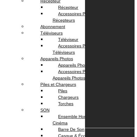
Localisation
Récepteur
Contactez Nous
Récepteur
politique de confidentialité
Accessoires Pour
Récepteurs
Nos Services
Abonnement
Téléviseurs
Téléviseur
Service Client
Accessoires Pour
Livraison
Téléviseurs
Paiement
Appareils Photos
Appareils Photo
Votre Compte
Accessoires Pour
Appareils Photos
Piles et Chargeurs
Panier
Piles
Suivi commande
Chargeurs
Torches
SON
Ensemble Home
Cinéma
Barre De Son
Casque & Écouteurs