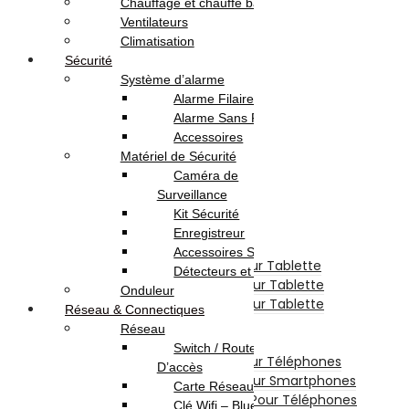
Chauffage et chauffe bain
Webcam
Ventilateurs
Logiciels
Climatisation
Sécurité
Sécurité
Microsoft
Système d’alarme
Serveurs Informatique
Alarme Filaire
Onduleur
Alarme Sans Fil
Téléphonie & Tablette
Accessoires
Téléphone Portable
Matériel de Sécurité
Smartphone
Caméra de
Téléphone Fixe
Surveillance
Tablette Tactile
Kit Sécurité
Tablette
Enregistreur
Tablette Graphique
Accessoires Sécurité
Etui De Protection Pour Tablette
Détecteurs et Capteurs
Chargeur Et Cable Pour Tablette
Onduleur
Film De Protection Pour Tablette
Réseau & Connectiques
Divers Pour Tablette
Réseau
Accessoires Téléphones
Switch / Routeurs / Point
Etui De Protection Pour Téléphones
D’accès
Film De Protection Pour Smartphones
Carte Réseau
Chargeurs Et Câbles Pour Téléphones
Clé Wifi – Bluetooth