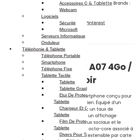
Téléphones
,
Smartphone
,
Téléphonie & Tablette
Brands :
Accessoires Gaming
Samsung
Webcam
Partager:
Logiciels
Facebook
Twitter
LinkedIn
Telegram
Pinterest
Sécurité
Microsoft
Description
Serveurs Informatique
Avis (0)
Onduleur
Téléphonie & Tablette
Description
Téléphone Portable
Smartphone
Samsung Galaxy A07 4Go /
Téléphone Fixe
Tablette Tactile
64Go – Noir
Tablette
Tablette Graphique
Etui De Protection Pour
Le
Samsung Galaxy A07
est un smartphone conçu pour
Tablette
offrir une expérience fluide au quotidien. Équipé d’un
Chargeur Et Cable Pour
grand écran HD+ de
6,7 pouces
avec un taux de
Tablette
rafraîchissement de
90 Hz
, il garantit un affichage
Film De Protection Pour
agréable pour la navigation, les réseaux sociaux et le
Tablette
visionnage de vidéos. Son processeur octa-core associé à
Divers Pour Tablette
4 Go de RAM
et
64 Go de stockage
extensible par carte