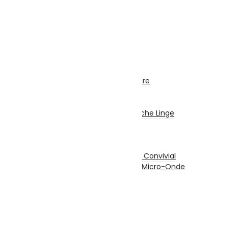
Chaîne Stéréo
Microphone
Electroménager
Gros Electro Cuisine
Réfrigérateurs
Congélateurs
Hottes
Encastrable / Cuisinière
Fontaine Fraîche
Gros Electro Lavage
Machine À Laver / Sèche Linge
Lave Vaisselle
Petit Electro Cuisine
Grille-Pain
Appareil De Cuisson / Convivial
Mini Four Électrique / Micro-Onde
Balance De Cuisine
Mixeurs / Blenders
Hachoirs
Batteurs
Centrifugeuses