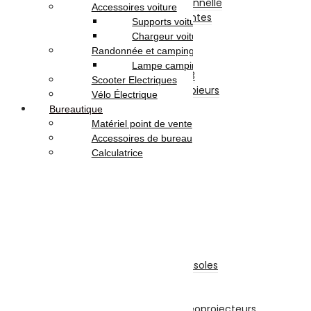
Imprimante Professionnelle
Accessoires voiture
Accessoires Imprimantes
Supports voiture
Fax
Chargeur voiture
Scanners
Randonnée et camping
Photocopieurs
Lampe camping
Photocopieurs A4 | A3
Scooter Electriques
Accessoires Photocopieurs
Vélo Électrique
Papier
Bureautique
Papier A4
Matériel point de vente
Papier A3
Accessoires de bureau
Enveloppe
Calculatrice
Papier Photo
Consommable
Originales
Adaptables
TV-Son-Photos
Consoles & Jeux
Manettes De Jeux
Accessoires Pour Cônsoles
Consoles
Vidéoprojecteurs
Accessoires Pour Vidéoprojecteurs