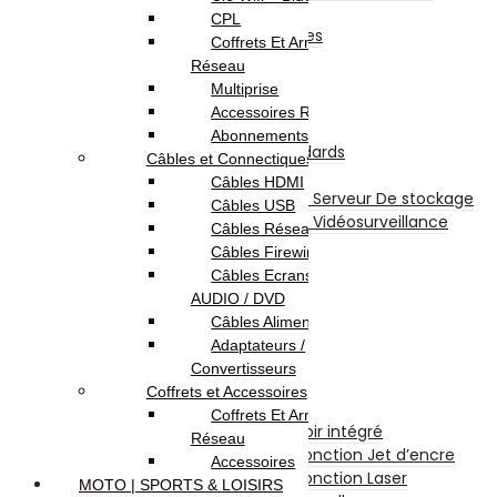
Power Bank
CPL
Divers Pour Téléphones
Coffrets Et Armoires
Smartwatch
Réseau
Écouteurs sans fil
Multiprise
Stockage
Accessoires Réseau
Disques Internes
Abonnements Internet
Disque Internes Standards
Câbles et Connectiques
Disque SSD
Câbles HDMI
Disques Internes Pour Serveur De stockage
Câbles USB
Disques Internes Pour Vidéosurveillance
Câbles Réseau
Disque Dur Externe
Câbles Firewire
Serveur De Stockage
Câbles Ecrans TV /
Accessoires Pour Stockage
AUDIO / DVD
Clé USB
Câbles Alimentation
Carte Mémoire
Adaptateurs /
CD et DVD Vierge
Convertisseurs
Impression
Coffrets et Accessoires
Imprimantes
Coffrets Et Armoires
Imprimante à Réservoir intégré
Réseau
Imprimante et Multifonction Jet d’encre
Accessoires
Imprimante et Multifonction Laser
MOTO | SPORTS & LOISIRS