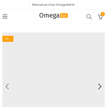
Bienvenue chez OmegaNet.tn
0
12
% -