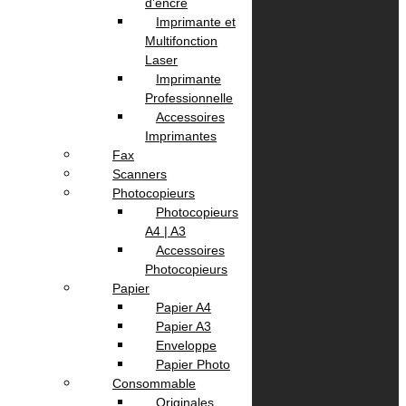
d’encre
Imprimante et
Informations
Multifonction
Laser
Imprimante
A propos
Professionnelle
Localisation
Accessoires
Contactez Nous
Imprimantes
politique de confidentialité
Fax
Scanners
Photocopieurs
Nos Services
Photocopieurs
A4 | A3
Accessoires
Service Client
Photocopieurs
Livraison
Papier
Paiement
Papier A4
Papier A3
Votre Compte
Enveloppe
Papier Photo
Consommable
Panier
Originales