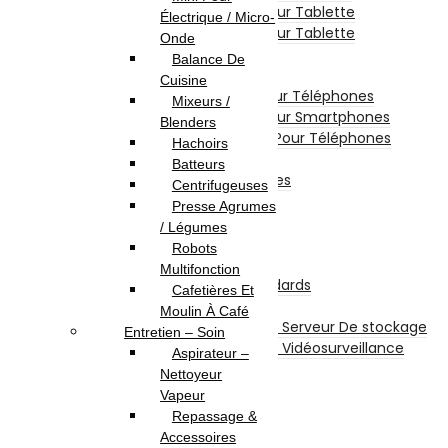
Chargeur Et Cable Pour Tablette
Électrique / Micro-
Film De Protection Pour Tablette
Onde
Divers Pour Tablette
Balance De
Accessoires Téléphones
Cuisine
Etui De Protection Pour Téléphones
Mixeurs /
Film De Protection Pour Smartphones
Blenders
Chargeurs Et Câbles Pour Téléphones
Hachoirs
Power Bank
Batteurs
Divers Pour Téléphones
Centrifugeuses
Smartwatch
Presse Agrumes
Écouteurs sans fil
/ Légumes
Stockage
Robots
Disques Internes
Multifonction
Disque Internes Standards
Cafetières Et
Disque SSD
Moulin À Café
Disques Internes Pour Serveur De stockage
Entretien – Soin
Disques Internes Pour Vidéosurveillance
Aspirateur –
Disque Dur Externe
Nettoyeur
Serveur De Stockage
Vapeur
Accessoires Pour Stockage
Repassage &
Clé USB
Accessoires