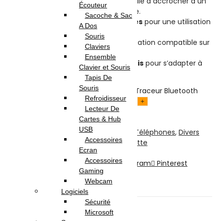
Design compact et léger
, facile à accrocher à un
Écouteur
porte-clés, un sac ou une valise.
Sacoche & Sac
Résistance aux éclaboussures
pour une utilisation
A Dos
quotidienne en toute sérénité.
Souris
Suivi en temps réel
via l’application compatible sur
Claviers
smartphone.
Ensemble
Disponible en plusieurs coloris
pour s’adapter à
Clavier et Souris
votre style.
Tapis De
Souris
quantité de Momax Pinpop Lite – Traceur Bluetooth
Refroidisseur
Intelligent
Lecteur De
Ajouter au panier
Cartes & Hub
Acheter maintenant
USB
UGS :
BR10R
Catégories :
Accessoires Téléphones
,
Divers
Accessoires
Pour Téléphones
,
Téléphonie & Tablette
Ecran
Partager:
Accessoires
Facebook
Twitter
LinkedIn
Telegram
Pinterest
Gaming
Description
Webcam
Avis (0)
Logiciels
Sécurité
Description
Microsoft