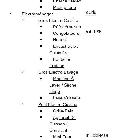
Chaîne Stéréo
Claviers
Microphone
Ensemble Clavier et Souris
Electroménager
Tapis De Souris
Gros Electro Cuisine
Refroidisseur
Réfrigérateurs
Lecteur De Cartes & Hub USB
Congélateurs
Accessoires Ecran
Hottes
Accessoires Gaming
Encastrable /
Webcam
Cuisinière
Logiciels
Fontaine
Sécurité
Fraîche
Microsoft
Gros Electro Lavage
Serveurs Informatique
Machine À
Onduleur
Laver / Sèche
Téléphonie & Tablette
Linge
Téléphone Portable
Lave Vaisselle
Smartphone
Petit Electro Cuisine
Téléphone Fixe
Grille-Pain
Tablette Tactile
Appareil De
Tablette
Cuisson /
Tablette Graphique
Convivial
Etui De Protection Pour Tablette
Mini Four