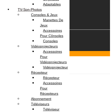
Suivi commande
Adaptables
TV-Son-Photos
Consoles & Jeux
Manettes De
Jeux
Accessoires
Pour Cônsoles
© 2026 OmegaNet.tn
Consoles
Vidéoprojecteurs
Accessoires
Scroll To Top
Pour
Login & Signup
Close
Vidéoprojecteurs
Menu
Vidéoprojecteur
Récepteur
Informatique
Récepteur
Ordinateur Portable
Accessoires
Pc Portable
Pour
Pc Portable Gamer
Récepteurs
Pc Portable Pro
Abonnement
Ordinateur de Bureau
Téléviseurs
Ecran
Téléviseur