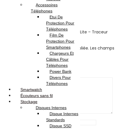
Accessoires
Reviews
Téléphones
Etui De
There are no reviews yet.
Protection Pour
Téléphones
Be the first to review “Momax Pinpop Lite – Traceur
Film De
Bluetooth Intelligent”
Protection Pour
Smartphones
Votre adresse e-mail ne sera pas publiée.
Les champs
Chargeurs Et
obligatoires sont indiqués avec
*
Câbles Pour
Your rating
*
Téléphones
Power Bank
Your review
*
Divers Pour
Téléphones
Smartwatch
Écouteurs sans fil
Stockage
Disques Internes
Disque Internes
Standards
Name
*
Disque SSD