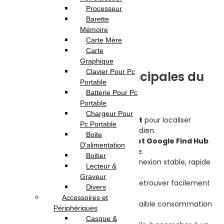
Récepteur Q STAR G40
110.000
DT
Processeur
89.000
DT
Barette
Mémoire
En stock
Carte Mère
Highlights:
Carte
Graphique
Clavier Pour Pc
Caractéristiques principales du
Portable
Momax Pinpop Lite
Batterie Pour Pc
Portable
Chargeur Pour
Traceur Bluetooth intelligent
pour localiser
Pc Portable
rapidement vos objets du quotidien.
Boite
Compatibilité Apple Find My et Google Find Hub
D’alimentation
pour un suivi étendu et efficace.
Boitier
Bluetooth 5.2
offrant une connexion stable, rapide
Lecteur &
et économe en énergie.
Graveur
Alerte sonore intégrée
pour retrouver facilement
Divers
vos objets à proximité.
Accessoires et
Batterie longue durée
avec faible consommation
Périphériques
d’énergie.
Casque &