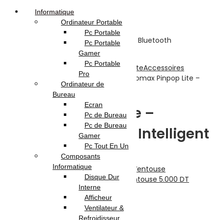
Informatique
Ordinateur Portable
Pc Portable
Pc Portable
Gamer
Pc Portable
Accueil
Boutique
Téléphonie & Tablette
Accessoires
Pro
Téléphones
Divers Pour Téléphones
Momax Pinpop Lite –
Ordinateur de
Traceur Bluetooth Intelligent
Bureau
Ecran
Momax Pinpop Lite –
Pc de Bureau
Pc de Bureau
Traceur Bluetooth Intelligent
Gamer
Pc Tout En Un
Composants
Previous product
Informatique
Disque Dur
Support de Téléphone Portable à Ventouse
5.000
DT
Interne
10.000
DT
Afficheur
Next product
Ventilateur &
Refroidisseur