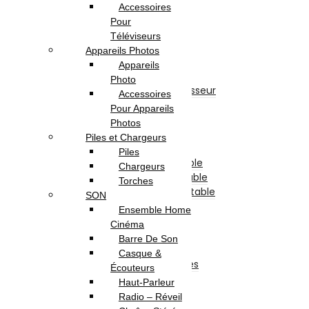
Pc de Bureau
Accessoires
Pc de Bureau Gamer
Pour
Pc Tout En Un
Téléviseurs
Composants Informatique
Appareils Photos
Disque Dur Interne
Appareils
Afficheur
Photo
Ventilateur & Refroidisseur
Accessoires
Processeur
Pour Appareils
Barette Mémoire
Photos
Carte Mère
Piles et Chargeurs
Carte Graphique
Piles
Clavier Pour Pc Portable
Chargeurs
Batterie Pour Pc Portable
Torches
Chargeur Pour Pc Portable
SON
Boite D’alimentation
Ensemble Home
Boitier
Cinéma
Lecteur & Graveur
Barre De Son
Divers
Casque &
Accessoires et Périphériques
Écouteurs
Casque & Écouteur
Haut-Parleur
Sacoche & Sac A Dos
Radio – Réveil
Souris