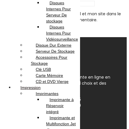
Disques
Email
*
Internes Pour
Enregistrer mon nom, mon e-mail et mon site dans le
Serveur De
navigateur pour mon prochain commentaire.
stockage
Disques
Internes Pour
Vidéosurveillance
Disque Dur Externe
Serveur De Stockage
Accessoires Pour
Stockage
Clé USB
Carte Mémoire
OmegaNet est Le spécialiste de la vente en ligne en
CD et DVD Vierge
Tunisie. Nous disposons du plus grand choix et des
Impression
meilleurs prix en Tunisie.
Imprimantes
Av. Habib Bourguiba, Tunis 1095
Imprimante à
+(216) 31 420 566 / 96 657 549
Réservoir
contact@omeganet.tn
intégré
Lundi - Dimanche / 09H - 22H
Imprimante et
Multifonction Jet
Facebook
TikTok
Instagram