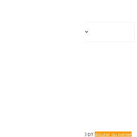
Calculatrice
Facebook
TikTok
Instagram
Close
Search
Home
Account
Search
Panier
0
Boutique
Mon Panier
Close
Panier est vide!
Continuer les achats
89.000
DT
Ajouter au panier