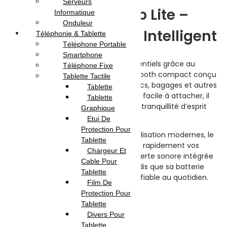
Serveurs
Momax Pinpop Lite –
Informatique
Onduleur
Traceur Bluetooth Intelligent
Téléphonie & Tablette
Téléphone Portable
Smartphone
Ne perdez plus jamais vos objets essentiels grâce au
Téléphone Fixe
Momax Pinpop Lite
, le traceur Bluetooth compact conçu
Tablette Tactile
pour localiser facilement vos clés, sacs, bagages et autres
Tablette
objets du quotidien. Léger, élégant et facile à attacher, il
Tablette
vous accompagne partout pour une tranquillité d’esprit
Graphique
totale.
Etui De
Protection Pour
Compatible avec les réseaux de localisation modernes, le
Tablette
Pinpop Lite vous permet de retrouver rapidement vos
Chargeur Et
affaires via votre smartphone. Son alerte sonore intégrée
Cable Pour
facilite la recherche à proximité, tandis que sa batterie
Tablette
longue durée garantit une utilisation fiable au quotidien.
Film De
Protection Pour
Tablette
Avis (0)
Divers Pour
Tablette