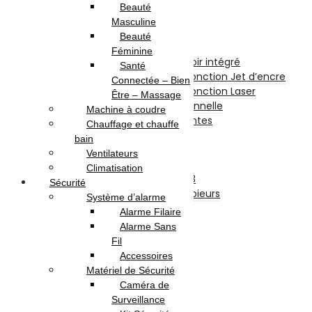
Carte Mémoire
Beauté
CD et DVD Vierge
Masculine
Impression
Beauté
Imprimantes
Féminine
Imprimante à Réservoir intégré
Santé
Imprimante et Multifonction Jet d’encre
Connectée – Bien
Imprimante et Multifonction Laser
Être – Massage
Imprimante Professionnelle
Machine à coudre
Accessoires Imprimantes
Chauffage et chauffe
Fax
bain
Scanners
Ventilateurs
Photocopieurs
Climatisation
Photocopieurs A4 | A3
Sécurité
Accessoires Photocopieurs
Système d’alarme
Papier
Alarme Filaire
Papier A4
Alarme Sans
Papier A3
Fil
Enveloppe
Accessoires
Papier Photo
Matériel de Sécurité
Consommable
Caméra de
Originales
Surveillance
Adaptables