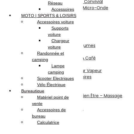
Appareil De Cuisson / Convivial
Réseau
Mini Four Électrique / Micro-Onde
Accessoires
Balance De Cuisine
MOTO | SPORTS & LOISIRS
Mixeurs / Blenders
Accessoires voiture
Hachoirs
Supports
Batteurs
voiture
Centrifugeuses
Chargeur
Presse Agrumes / Légumes
voiture
Robots Multifonction
Randonnée et
Cafetières Et Moulin À Café
camping
Entretien – Soin
Lampe
Aspirateur – Nettoyeur Vapeur
camping
Repassage & Accessoires
Scooter Electriques
Beauté Masculine
Vélo Électrique
Beauté Féminine
Bureautique
Santé Connectée – Bien Être – Massage
Matériel point de
Machine à coudre
vente
Chauffage et chauffe bain
Accessoires de
Ventilateurs
bureau
Climatisation
Calculatrice
Sécurité
Système d’alarme