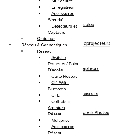
Kit Sécurité
TV-Son-Photos
Enregistreur
Consoles & Jeux
Accessoires
Manettes De Jeux
Sécurité
Accessoires Pour Cônsoles
Détecteurs et
Consoles
Capteurs
Vidéoprojecteurs
Onduleur
Accessoires Pour Vidéoprojecteurs
Réseau & Connectiques
Vidéoprojecteur
Réseau
Récepteur
Switch /
Récepteur
Routeurs / Point
Accessoires Pour Récepteurs
D’accès
Abonnement
Carte Réseau
Téléviseurs
Clé Wifi –
Téléviseur
Bluetooth
Accessoires Pour Téléviseurs
CPL
Appareils Photos
Coffrets Et
Appareils Photo
Armoires
Accessoires Pour Appareils Photos
Réseau
Piles et Chargeurs
Multiprise
Piles
Accessoires
Chargeurs
Réseau