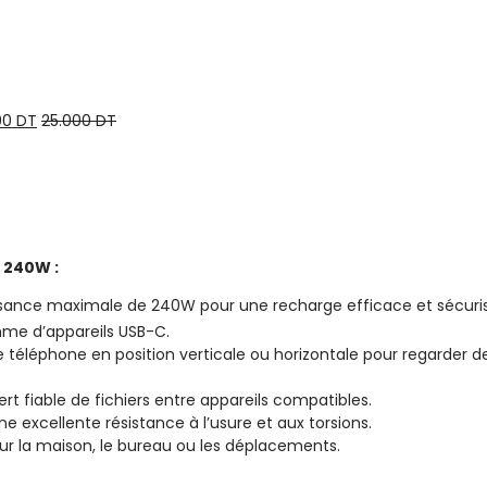
00
DT
25.000
DT
D 240W
:
sance maximale de 240W pour une recharge efficace et sécuri
me d’appareils USB-C.
 téléphone en position verticale ou horizontale pour regarder de
ert fiable de fichiers entre appareils compatibles.
e excellente résistance à l’usure et aux torsions.
pour la maison, le bureau ou les déplacements.