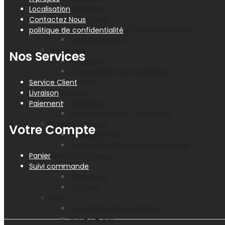
Consoles
Localisation
Vidéoprojecteurs
Contactez Nous
Accessoires Pour Vidéoprojecteurs
politique de confidentialité
Vidéoprojecteur
Récepteur
Nos Services
Récepteur
Accessoires Pour Récepteurs
Abonnement
Service Client
Téléviseurs
Livraison
Téléviseur
Paiement
Accessoires Pour Téléviseurs
Appareils Photos
Votre Compte
Appareils Photo
Accessoires Pour Appareils Photos
Panier
Piles et Chargeurs
Suivi commande
Piles
Chargeurs
Torches
SON
Ensemble Home Cinéma
Barre De Son