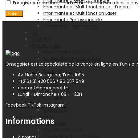
Imprimante à Réservoir intégré
Enregistrer mon nom, mon e-mail et mon site dans le n
Imprimante et Multifonction Jet d’encre
Imprimante et Multifonction Laser
Imprimante Professionnelle
Accessoires Imprimantes
Fax
Scanners
Photocopieurs
Photocopieurs A4 | A3
Accessoires Photocopieurs
OmegaNet est Le spécialiste de la vente en ligne en Tunisie. N
Papier
Papier A4
Av. Habib Bourguiba, Tunis 1095
Papier A3
+(216) 31 420 566 / 96 657 549
Enveloppe
contact@omeganet.tn
Papier Photo
Lundi - Dimanche / 09H - 22H
Consommable
Originales
Facebook
TikTok
Instagram
Adaptables
TV-Son-Photos
Informations
Consoles & Jeux
Manettes De Jeux
Accessoires Pour Cônsoles
A propos