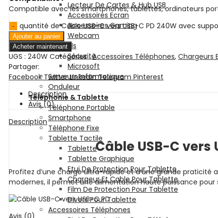
Lecteur De Cartes & Hub USB
Compatible avec les smartphones, tablettes, ordinateurs port
Accessoires Ecran
Accessoires Gaming
quantité de Câble USB-C vers USB-C PD 240W avec suppor
Webcam
Ajouter au panier
Logiciels
Acheter maintenant
Sécurité
UGS :
240W
Catégories :
Accessoires Téléphones
,
Chargeurs 
Microsoft
Partager:
Serveurs Informatique
Facebook
Twitter
LinkedIn
Telegram
Pinterest
Onduleur
Description
Téléphonie & Tablette
Avis (0)
Téléphone Portable
Smartphone
Description
Téléphone Fixe
Tablette Tactile
Câble USB-C vers 
Tablette
Tablette Graphique
Etui De Protection Pour Tablette
Profitez d’une charge ultra-rapide et d’une grande praticit
Chargeur Et Cable Pour Tablette
modernes, il permet une alimentation haute puissance pour s
Film De Protection Pour Tablette
Divers Pour Tablette
Accessoires Téléphones
Avis (0)