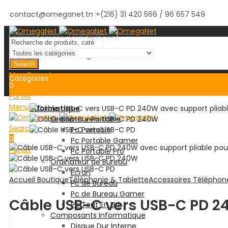
contact@omeganet.tn
+(216) 31 420 566 / 96 657 549
Bienvenue chez OmegaNet.tn
Bienvenue chez OmegaNet.tn
Search
Mon Compte
Catégories
0
Panier
Menu
Informatique
Ordinateur Portable
Search
Pc Portable
0
Pc Portable Gamer
Panier
Pc Portable Pro
Ordinateur de Bureau
Ecran
Accueil
Boutique
Téléphonie & Tablette
Accessoires Téléphon
Pc de Bureau
Pc de Bureau Gamer
Câble USB-C vers USB-C PD 24
Pc Tout En Un
Composants Informatique
Disque Dur Interne