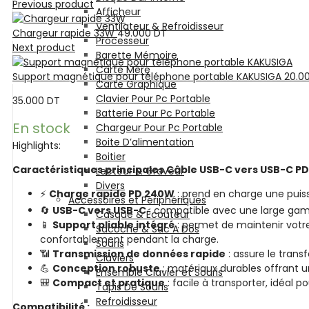
Previous product
Afficheur
Ventilateur & Refroidisseur
Chargeur rapide 33W
49.000
DT
Processeur
Next product
Barette Mémoire
Carte Mère
Support magnétique pour téléphone portable KAKUSIGA
20.0
Carte Graphique
Clavier Pour Pc Portable
35.000
DT
Batterie Pour Pc Portable
En stock
Chargeur Pour Pc Portable
Boite D’alimentation
Highlights:
Boitier
Caractéristiques principales
Câble USB-C vers USB-C P
Lecteur & Graveur
Divers
⚡
Charge rapide PD 240W
: prend en charge une puis
Accessoires et Périphériques
🔄
USB-C vers USB-C
: compatible avec une large gam
Casque & Écouteur
📱
Support pliable intégré
: permet de maintenir votre
Sacoche & Sac A Dos
confortablement pendant la charge.
Souris
📶
Transmission de données rapide
: assure le transf
Claviers
💪
Conception robuste
: matériaux durables offrant un
Ensemble Clavier et Souris
🎒
Compact et pratique
: facile à transporter, idéal 
Tapis De Souris
Refroidisseur
Compatibilité :