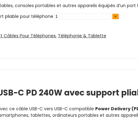
ables, consoles portables et autres appareils équipés d’un por
t pliable pour téléphone
Et Câbles Pour Téléphones
,
Téléphonie & Tablette
USB-C PD 240W avec support plia
é avec ce câble USB-C vers USB-C compatible
Power Delivery (
martphones, tablettes, ordinateurs portables et autres apparei