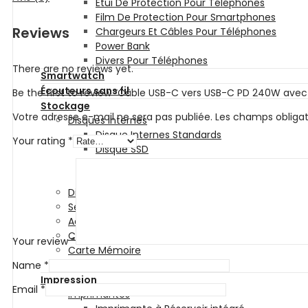
Etui De Protection Pour Téléphones
Film De Protection Pour Smartphones
Reviews
Chargeurs Et Câbles Pour Téléphones
Power Bank
Divers Pour Téléphones
There are no reviews yet.
Smartwatch
Écouteurs sans fil
Be the first to review “Câble USB-C vers USB-C PD 240W avec
Stockage
Votre adresse e-mail ne sera pas publiée.
Les champs obligat
Disques Internes
Disque Internes Standards
Your rating
*
Disque SSD
Disques Internes Pour Serveur De stockage
Disques Internes Pour Vidéosurveillance
Disque Dur Externe
Serveur De Stockage
Accessoires Pour Stockage
Clé USB
Your review
*
Carte Mémoire
CD et DVD Vierge
Name
*
Impression
Email
*
Imprimantes