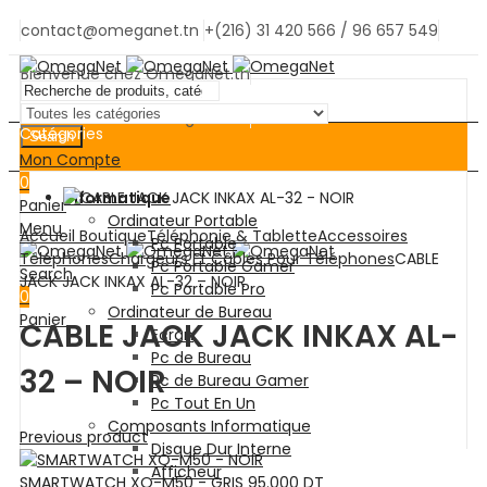
contact@omeganet.tn
+(216) 31 420 566 / 96 657 549
Bienvenue chez OmegaNet.tn
Bienvenue chez OmegaNet.tn
Catégories
Search
Mon Compte
0
Informatique
Panier
Ordinateur Portable
Menu
Accueil
Boutique
Téléphonie & Tablette
Accessoires
Pc Portable
Téléphones
Chargeurs Et Câbles Pour Téléphones
CABLE
Pc Portable Gamer
Search
JACK JACK INKAX AL-32 – NOIR
Pc Portable Pro
0
Ordinateur de Bureau
Panier
CABLE JACK JACK INKAX AL-
Ecran
Pc de Bureau
32 – NOIR
Pc de Bureau Gamer
Pc Tout En Un
Composants Informatique
Previous product
Disque Dur Interne
Afficheur
SMARTWATCH XO-M50 - GRIS
95.000
DT