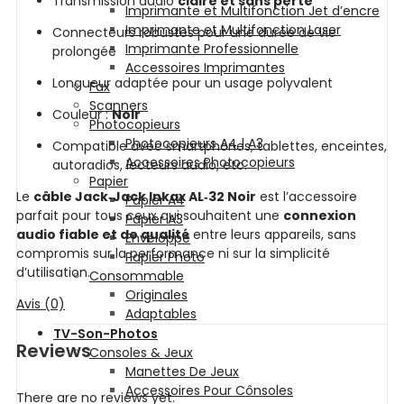
Transmission audio
claire et sans perte
Imprimante et Multifonction Jet d’encre
Imprimante et Multifonction Laser
Connecteurs robustes pour une durée de vie
Imprimante Professionnelle
prolongée
Accessoires Imprimantes
Longueur adaptée pour un usage polyvalent
Fax
Scanners
Couleur :
Noir
Photocopieurs
Photocopieurs A4 | A3
Compatible avec smartphones, tablettes, enceintes,
Accessoires Photocopieurs
autoradios, lecteurs audio, etc.
Papier
Le
câble Jack‑Jack Inkax AL‑32 Noir
est l’accessoire
Papier A4
parfait pour tous ceux qui souhaitent une
connexion
Papier A3
audio fiable et de qualité
entre leurs appareils, sans
Enveloppe
compromis sur la performance ni sur la simplicité
Papier Photo
d’utilisation.
Consommable
Originales
Avis (0)
Adaptables
TV-Son-Photos
Reviews
Consoles & Jeux
Manettes De Jeux
Accessoires Pour Cônsoles
There are no reviews yet.