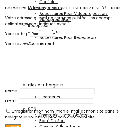
Consoles
Vidéoprojecteurs
Be the first to review “CABLE JACK JACK INKAX AL-32 – NOIR”
Accessoires Pour Vidéoprojecteurs
Votre adresse e-mail ne sera pas publiée.
Les champs
Vidéoprojecteur
obligatoires sont indiqués avec
*
Récepteur
Récepteur
Your rating
*
Accessoires Pour Récepteurs
Abonnement
Your review
*
Téléviseurs
Téléviseur
Accessoires Pour Téléviseurs
Appareils Photos
Appareils Photo
Accessoires Pour Appareils Photos
Piles et Chargeurs
Name
*
Piles
Chargeurs
Email
*
Torches
SON
Enregistrer mon nom, mon e-mail et mon site dans le
Ensemble Home Cinéma
navigateur pour mon prochain commentaire.
Barre De Son
Casque & Écouteurs