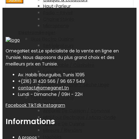
Haut-Parleur
Radio – Réveil
Chaîne Stéréo
Microphone
Electroménager
Gros Electro Cuisine
Réfrigérateurs
OmegaNet est Le spécialiste de la vente en ligne en
Congélateurs
Tunisie. Nous disposons du plus grand choix et des
Hottes
meilleurs prix en Tunisie.
Encastrable / Cuisinière
Fontaine Fraîche
Av. Habib Bourguiba, Tunis 1095
Gros Electro Lavage
+(216) 31 420 566 / 96 657 549
Machine À Laver / Sèche Linge
contact@omeganet.tn
Lave Vaisselle
Lundi - Dimanche / 09H - 22H
Petit Electro Cuisine
Grille-Pain
Facebook
TikTok
Instagram
Appareil De Cuisson / Convivial
Mini Four Électrique / Micro-Onde
Informations
Balance De Cuisine
Mixeurs / Blenders
Hachoirs
A propos