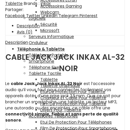
Accessoires Ecran
Tablette
Brands :
inkax
Accessoires Gaming
Partager:
Webcam
Facebook
Twitter
LinkedIn
Telegram
Pinterest
Logiciels
Sécurité
Description
Microsoft
Avis (0)
Serveurs Informatique
Description
Onduleur
Téléphonie & Tablette
CABLE JACK JACK INKAX AL-32
Téléphone Portable
Smartphone
– NOIR
Téléphone Fixe
Tablette Tactile
Tablette
Le
cable Jack‑Jack Inkax AL‑32 Noir
est l’accessoire
Tablette Graphique
audio qu’il vous faut pour connecter facilement vos
Etui De Protection Pour Tablette
appareils dotés d’une prise jack 3,5 mm. Que ce soit pour
Chargeur Et Cable Pour Tablette
brancher un smartphone, une tablette, un lecteur MP3,
Film De Protection Pour Tablette
une autoradio ou des enceintes, ce câble offre une
Divers Pour Tablette
connectivité simple, fiable et sans perte de qualité
Accessoires Téléphones
sonore
.
Etui De Protection Pour Téléphones
Film De Protection Pour Smartphones