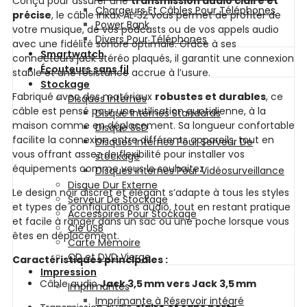
Conçu pour assurer une
transmission audio claire et
Chargeurs Et Câbles Pour Téléphones
précise
, le câble Inkax AL‑32 vous permet de profiter de
Power Bank
votre musique, de vos podcasts ou de vos appels audio
Divers Pour Téléphones
avec une fidélité sonore optimale. Grâce à ses
Smartwatch
connecteurs jack stéréo plaqués, il garantit une connexion
Écouteurs sans fil
stable et une résistance accrue à l’usure.
Stockage
Fabriqué avec des matériaux
robustes et durables
, ce
Disques Internes
câble est pensé pour une utilisation quotidienne, à la
Disque Internes Standards
maison comme en déplacement. Sa longueur confortable
Disque SSD
facilite la connexion entre différents appareils, tout en
Disques Internes Pour Serveur De
vous offrant assez de flexibilité pour installer vos
stockage
équipements comme vous le souhaitez.
Disques Internes Pour Vidéosurveillance
Disque Dur Externe
Le design noir discret et élégant s’adapte à tous les styles
Serveur De Stockage
et types de configurations audio, tout en restant pratique
Accessoires Pour Stockage
et facile à ranger dans un sac ou une poche lorsque vous
Clé USB
êtes en déplacement.
Carte Mémoire
CD et DVD Vierge
Caractéristiques principales :
Impression
Câble audio
Jack 3,5 mm vers Jack 3,5 mm
Imprimantes
Imprimante à Réservoir intégré