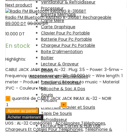
Ventilateur & Refroidisseur
Next product
Processeur
Barette Mémoire
Radio FM Bluetooth RAISENG R-3166BT Rechargeable
Carte Mère
89.000
DT
99.000
DT
Carte Graphique
Clavier Pour Pc Portable
10.000
DT
Batterie Pour Pc Portable
En stock
Chargeur Pour Pc Portable
Boite D’alimentation
Boitier
Highlights:
Lecteur & Graveur
CABLE JACK JACK INKAX AL-32 : Plug: 3.5 – Power: 3-5mw –
Divers
Frequency response range: 20- 20,000 Hz – Wire length: 1
Accessoires et Périphériques
meter – Product function: Listening to music – Material
Casque & Écouteur
:PVC – Couleur : Noir
Sacoche & Sac A Dos
Souris
quantité de CABLE JACK JACK INKAX AL-32 - NOIR
Claviers
Ensemble Clavier et Souris
Ajouter au panier
Tapis De Souris
Acheter maintenant
Refroidisseur
UGS :
AL-32
Catégories :
Accessoires Téléphones
,
Lecteur De Cartes & Hub USB
Chargeurs Et Câbles Pour Téléphones
,
Téléphonie &