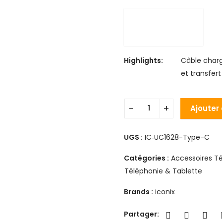
Highlights:
Câble charg
et transfer
Ajouter
UGS :
IC‑UC1628-Type-C
Catégories :
Accessoires T
Téléphonie & Tablette
Brands :
iconix
Partager: