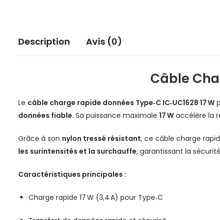
Description
Avis (0)
Câble Cha
Le
câble charge rapide données Type‑C IC‑UC1628 17 W
p
données fiable
. Sa puissance maximale
17 W
accélère la r
Grâce à son
nylon tressé résistant
, ce câble charge rapi
les surintensités et la surchauffe
, garantissant la sécurit
Caractéristiques principales :
Charge rapide 17 W (3,4 A) pour Type‑C