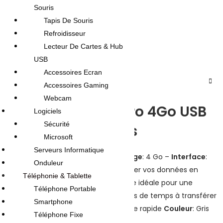
Brands :
Aero
Souris
Tapis De Souris
Partager:
Refroidisseur
Lecteur De Cartes & Hub
USB
Accessoires Ecran
DESCRIPTION
Accessoires Gaming
Webcam
Flash Disque Aero 4Go USB
Logiciels
Sécurité
2.0 Gris
Microsoft
Serveurs Informatique
Clé USB Aero
–
Capacité de Stockage
: 4 Go –
Interface
:
Onduleur
USB 2.0 – Une clé pratique pour stocker vos données en
Téléphonie & Tablette
toute sécurité – Solution de stockage idéale pour une
Téléphone Portable
utilisation quotidienne – Passez moins de temps à transférer
Smartphone
vos fichiers avec sa vitesse de lecture rapide
Couleur
: Gris
Téléphone Fixe