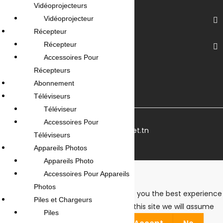
Vidéoprojecteurs
Vidéoprojecteur
Nos Services
Récepteur
Récepteur
Votre Compte
Accessoires Pour
Récepteurs
Abonnement
Téléviseurs
Téléviseur
Accessoires Pour
© 2026 OmegaNet.tn
Téléviseurs
Appareils Photos
Appareils Photo
Cookies Notice
Accessoires Pour Appareils
Photos
We use cookies to ensure that we give you the best experience
Piles et Chargeurs
on our website. If you continue to use this site we will assume
Piles