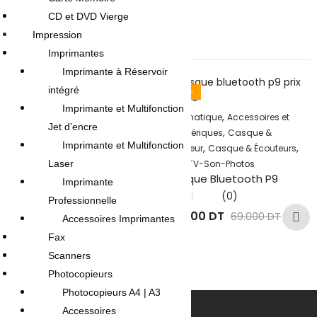
CD et DVD Vierge
Impression
Related products
Imprimantes
Imprimante à Réservoir
intégré
58
% -
Imprimante et Multifonction
,
,
Téléphonie & Tablette
Informatique
Accessoires et
Jet d’encre
,
,
Accessoires et Périphériques
Périphériques
Casque &
Imprimante et Multifonction
,
,
,
Accessoires Téléphones
Écouteur
Casque & Écouteurs
,
,
Laser
Informatique
Lecteur De Cartes &
SON
TV-Son-Photos
Casque Bluetooth P9
,
,
Hub USB
SON
TV-Son-Photos
Imprimante
CARTE DE SON EXTERNE USB
(0)
Professionnelle
CANAL 7.1
Note
29.000
DT
69.000
DT
0
Accessoires Imprimantes
(0)
sur
5
Fax
Note
22.000
DT
0
Scanners
sur
5
Photocopieurs
Photocopieurs A4 | A3
Accessoires