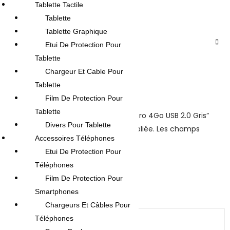
Tablette Tactile
Tablette
Tablette Graphique
AVIS (0)
Etui De Protection Pour
Tablette
Reviews
Chargeur Et Cable Pour
Tablette
There are no reviews yet.
Film De Protection Pour
Tablette
Be the first to review “Flash Disque Aero 4Go USB 2.0 Gris”
Divers Pour Tablette
Votre adresse e-mail ne sera pas publiée.
Les champs
Accessoires Téléphones
obligatoires sont indiqués avec
*
Etui De Protection Pour
Your rating
*
Téléphones
Film De Protection Pour
Smartphones
Your review
*
Chargeurs Et Câbles Pour
Téléphones