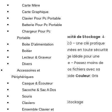
Carte Mère
Carte Graphique
Clavier Pour Pc Portable
Batterie Pour Pc Portable
Chargeur Pour Pc
Highlights:
Clé USB Aero
–
Capacité de Stockage
: 4
Portable
Go –
Interface
: USB 2.0 – Une clé pratique
Boite D’alimentation
pour stocker vos données en toute sécurité
Boitier
– Solution de stockage idéale pour une
Lecteur & Graveur
utilisation quotidienne – Passez moins de
Divers
temps à transférer vos fichiers avec sa
Accessoires et
vitesse de lecture rapide
Couleur
: Gris
Périphériques
Casque & Écouteur
Sacoche & Sac A Dos
UGS :
usb-aero-4go
Souris
Catégories :
Clé USB
,
Informatique
,
Stockage
Claviers
Ensemble Clavier et