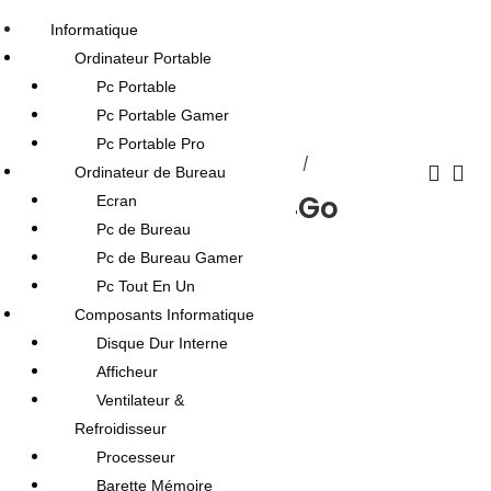
Informatique
Ordinateur Portable
Pc Portable
Pc Portable Gamer
Pc Portable Pro
Accueil
Boutique
Stockage
Clé USB
Ordinateur de Bureau
Flash Disque Aero 4Go
Ecran
Pc de Bureau
USB 2.0 Gris
Pc de Bureau Gamer
Pc Tout En Un
10.000
DT
Composants Informatique
Disque Dur Interne
Rupture de stock
Afficheur
Ventilateur &
Refroidisseur
Processeur
Barette Mémoire