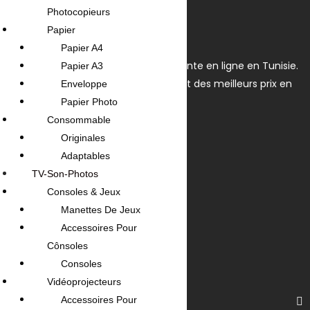
Photocopieurs
Papier
Papier A4
OmegaNet est Le spécialiste de la vente en ligne en Tunisie.
Papier A3
Nous disposons du plus grand choix et des meilleurs prix en
Enveloppe
Tunisie.
Papier Photo
Consommable
Av. Habib Bourguiba, Tunis 1095
Originales
Adaptables
+(216) 31 420 566 / 96 657 549
TV-Son-Photos
contact@omeganet.tn
Consoles & Jeux
Manettes De Jeux
Lundi - Dimanche / 09H - 22H
Accessoires Pour
Cônsoles
Consoles
Vidéoprojecteurs
Accessoires Pour
Informations