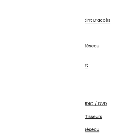
Onduleur
Réseau & Connectiques
Réseau
Switch / Routeurs / Point D’accès
Carte Réseau
Clé Wifi – Bluetooth
CPL
Coffrets Et Armoires Réseau
Multiprise
Accessoires Réseau
Abonnements Internet
Câbles et Connectiques
Câbles HDMI
Câbles USB
Câbles Réseau
Câbles Firewire
Câbles Ecrans TV / AUDIO / DVD
Câbles Alimentation
Adaptateurs / Convertisseurs
Coffrets et Accessoires
Coffrets Et Armoires Réseau
Accessoires