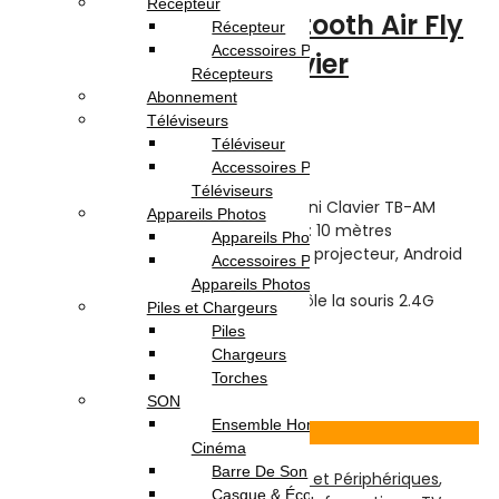
Récepteur
Télécommande Bluetooth Air Fly
Récepteur
Accessoires Pour
Mouse Avec Mini Clavier
Récepteurs
Abonnement
Note
0
sur 5
Téléviseurs
(0)
Téléviseur
Highlights:
Accessoires Pour
Téléviseurs
Bluetooth Air Fly Mouse avec Mini Clavier TB-AM
Appareils Photos
Distance de la télécommande : 10 mètres
Appareils Photo
Compatible avec PC, Smart TV, projecteur, Android
Accessoires Pour
TV Box
Appareils Photos
Capteur de mouvement contrôle la souris 2.4G
Piles et Chargeurs
jusqu’à 10m
Piles
Chargeurs
45.000
DT
59.000
DT
Torches
Ajouter au panier
SON
Ensemble Home
Voir Produit
Cinéma
Barre De Son
Réseau & Connectiques
,
Accessoires et Périphériques
,
Casque & Écouteurs