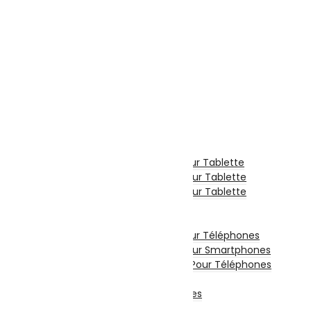
Sécurité
Microsoft
Serveurs Informatique
Onduleur
Téléphonie & Tablette
Téléphone Portable
Smartphone
Téléphone Fixe
Tablette Tactile
Tablette
Tablette Graphique
Etui De Protection Pour Tablette
Chargeur Et Cable Pour Tablette
Film De Protection Pour Tablette
Divers Pour Tablette
Accessoires Téléphones
Etui De Protection Pour Téléphones
Film De Protection Pour Smartphones
Chargeurs Et Câbles Pour Téléphones
Power Bank
Divers Pour Téléphones
Smartwatch