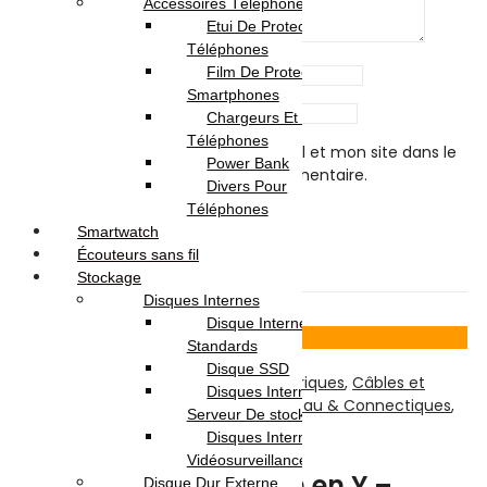
Accessoires Téléphones
Etui De Protection Pour
Téléphones
Film De Protection Pour
Name
*
Smartphones
Email
*
Chargeurs Et Câbles Pour
Téléphones
Enregistrer mon nom, mon e-mail et mon site dans le
Power Bank
navigateur pour mon prochain commentaire.
Divers Pour
Téléphones
Smartwatch
Écouteurs sans fil
Related products
Stockage
Disques Internes
Disque Internes
Voir Produit
Standards
Disque SSD
Informatique
,
Accessoires et Périphériques
,
Câbles et
Disques Internes Pour
Connectiques
,
Disques Internes
,
Réseau & Connectiques
,
Serveur De stockage
Stockage
Disques Internes Pour
Vidéosurveillance
Cable d’alimentation en Y –
Disque Dur Externe