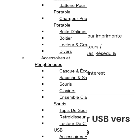
15.000
DT
Batterie Pour Pc
Portable
Rupture de stock
Chargeur Pour Pc
Highlights:
Portable
Boite D’alimentation
Câble adaptateur USB vers Parallèle pour imprimante
Boitier
Lecteur & Graveur
UGS :
1284-USB/P
Catégories :
Adaptateurs /
Divers
Convertisseurs
,
Câbles et Connectiques
,
Réseau &
Accessoires et
Connectiques
Périphériques
Partager:
Casque & Écouteur
Facebook
Twitter
LinkedIn
Telegram
Pinterest
Sacoche & Sac A Dos
Description
Souris
Avis (0)
Claviers
Ensemble Clavier et
Description
Souris
Tapis De Souris
Câble adaptateur USB vers
Refroidisseur
Lecteur De Cartes & Hub
Parallèle
USB
Accessoires Ecran