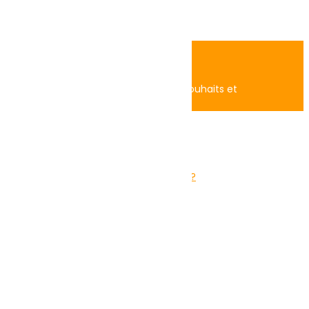
0
Panier
Boutique
Login
Accédez à vos commandes, liste de souhaits et
recommandations.
Remember me
Lost your password?
Log in
Mon Panier
Close
Panier est vide!