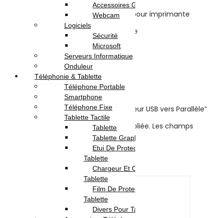
Accessoires Gaming
Câble adaptateur USB vers Parallèle pour imprimante
Webcam
Logiciels
Sécurité
Avis (0)
Microsoft
Serveurs Informatique
Reviews
Onduleur
Téléphonie & Tablette
Téléphone Portable
There are no reviews yet.
Smartphone
Téléphone Fixe
Be the first to review “Câble adaptateur USB vers Parallèle”
Tablette Tactile
Votre adresse e-mail ne sera pas publiée.
Les champs
Tablette
obligatoires sont indiqués avec
*
Tablette Graphique
Etui De Protection Pour
Your rating
*
Tablette
Chargeur Et Cable Pour
Your review
*
Tablette
Film De Protection Pour
Tablette
Divers Pour Tablette