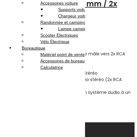
Cable audio Jack 3.5 mm / 2x
Accessoires voiture
Supports voiture
RCA mâles
Chargeur voiture
Randonnée et camping
Lampe camping
Note
0
sur 5
Scooter Electriques
(0)
Vélo Électrique
Highlights:
Bureautique
Connecteur Jack 3.5 mm stéréo mâle vers 2x RCA
Matériel point de vente
mâles.
Accessoires de bureau
Longueur du câble 1.5 métre
Calculatrice
Connecteur Jack 3,5mm Mâle Stéréo
Connecteur (autre coté) Audio stéréo (2x RCA
Mâle)
Ce câble est idéal connecter un système audio à un
PC.
5.000
DT
Ajouter au panier