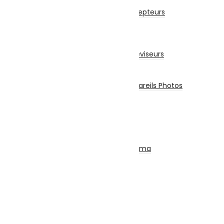
Récepteur
Accessoires Pour Récepteurs
Abonnement
Téléviseurs
Téléviseur
Accessoires Pour Téléviseurs
Appareils Photos
Appareils Photo
Accessoires Pour Appareils Photos
Piles et Chargeurs
Piles
Chargeurs
Torches
SON
Ensemble Home Cinéma
Barre De Son
Casque & Écouteurs
Haut-Parleur
Radio – Réveil
Chaîne Stéréo
Microphone
Electroménager