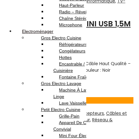
Câbles et Connectiques
,
Câbles USB
,
Informatique
,
TV-
Haut-Parleur
Son-Photos
Radio – Réveil
Chaîne Stéréo
CABLE V3 USB VERS MINI USB 1,5M
Microphone
Electroménager
Gros Electro Cuisine
Note
0
sur 5
Réfrigérateurs
(0)
Congélateurs
Highlights:
Hottes
CABLE V3 USB VERS MINI USB 1,5M
– Câble Haut Qualité –
Encastrable /
USB 3.0
– Longueur :
1.5 mètres
– Couleur : Noir
Cuisinière
Fontaine Fraîche
7.000
DT
Gros Electro Lavage
Ajouter au panier
Machine À Laver / Sèche
Linge
Voir Produit
Lave Vaisselle
Petit Electro Cuisine
TV-Son-Photos
,
Accessoires Pour Récepteurs
,
Câbles et
Grille-Pain
Connectiques
,
Câbles HDMI
,
Récepteur
,
Réseau &
Appareil De Cuisson /
Connectiques
Convivial
Mini Four Électrique /