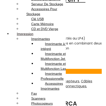
Serveur De Stockage
0,20m
Accessoires Pour
Stockage
Clé USB
Note
0
sur 5
Carte Mémoire
(0)
CD et DVD Vierge
Highlights:
Impression
Alimente deux disques (connectés au LP4)
Imprimantes
Libère les connexions électriques en combinant deux
Imprimante à Réservoir
appareils en une seule connexion
intégré
Imprimante et
4.000
DT
Multifonction Jet d’encre
Ajouter au panier
Imprimante et
Multifonction Laser
Voir Produit
Imprimante
Professionnelle
TV-Son-Photos
,
Accessoires Pour Récepteurs
,
Câbles
Accessoires
Ecrans TV / AUDIO / DVD
,
Câbles et Connectiques
,
Imprimantes
Récepteur
,
Réseau & Connectiques
Fax
Scanners
Câble audio/vidéo 3 RCA
Photocopieurs