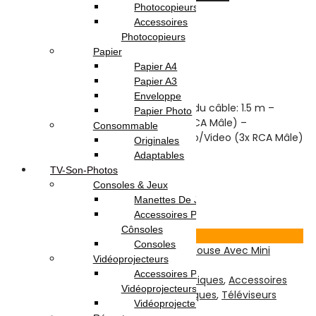
Photocopieurs A4 | A3
mâle/mâle 1.5M
Accessoires
Photocopieurs
Papier
Note
0
sur 5
Papier A4
(0)
Papier A3
Highlights:
Enveloppe
Câble Audio/Vidéo – Longueur du câble: 1.5 m –
Papier Photo
Connecteur: Audio/Video (3x RCA Mâle) –
Consommable
Connecteur (autre coté): Audio/Video (3x RCA Mâle)
Originales
– Couleur :Noir
Adaptables
TV-Son-Photos
5.000
DT
Consoles & Jeux
Ajouter au panier
Manettes De Jeux
Accessoires Pour
24
% -
Cônsoles
Voir Produit
Consoles
Vidéoprojecteurs
Accessoires Pour
Informatique
,
Accessoires et Périphériques
,
Accessoires
Vidéoprojecteurs
Pour Téléviseurs
,
Réseau & Connectiques
,
Téléviseurs
Vidéoprojecteur