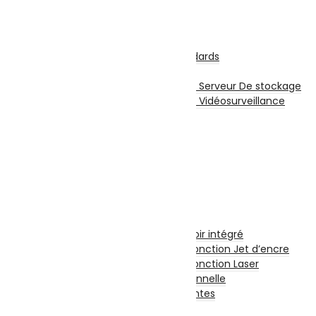
Écouteurs sans fil
Stockage
Disques Internes
Disque Internes Standards
Disque SSD
Disques Internes Pour Serveur De stockage
Disques Internes Pour Vidéosurveillance
Disque Dur Externe
Serveur De Stockage
Accessoires Pour Stockage
Clé USB
Carte Mémoire
CD et DVD Vierge
Impression
Imprimantes
Imprimante à Réservoir intégré
Imprimante et Multifonction Jet d’encre
Imprimante et Multifonction Laser
Imprimante Professionnelle
Accessoires Imprimantes
Fax