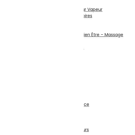
Entretien – Soin
Aspirateur – Nettoyeur Vapeur
Repassage & Accessoires
Beauté Masculine
Beauté Féminine
Santé Connectée – Bien Être – Massage
Machine à coudre
Chauffage et chauffe bain
Ventilateurs
Climatisation
Sécurité
Système d’alarme
Alarme Filaire
Alarme Sans Fil
Accessoires
Matériel de Sécurité
Caméra de Surveillance
Kit Sécurité
Enregistreur
Accessoires Sécurité
Détecteurs et Capteurs