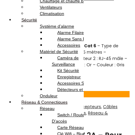
Chauffage et chauffe bain
RJ45 – GRIS
Ventilateurs
Climatisation
Sécurité
Note
0
sur 5
Système d’alarme
(0)
Alarme Filaire
Highlights:
Alarme Sans Fil
Accessoires
Cable Réseau RJ45 – Type de câble :
Cat 6
– Type de
Matériel de Sécurité
Blindage:
UTP
– Longueur de Câble: 1.5 mètres –
Caméra de
Connecteur 1 : RJ-45 mâle – Connecteur 2 : RJ-45 mâle –
Surveillance
Contacts du connecteur de placage : Or – Couleur : Gris
Kit Sécurité
6.000
DT
Enregistreur
Ajouter au panier
Accessoires Sécurité
Détecteurs et Capteurs
Voir Produit
Onduleur
Réseau & Connectiques
TV-Son-Photos
,
Accessoires Pour Récepteurs
,
Câbles
Réseau
Alimentation
,
Câbles et Connectiques
,
Réseau &
Switch / Routeurs / Point
Connectiques
D’accès
Carte Réseau
Clé Wifi – Bluetooth