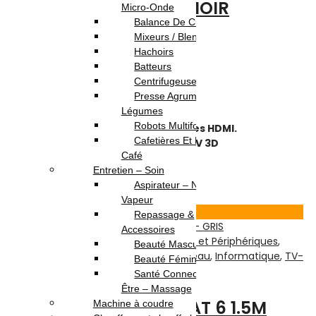
CÂBLE HDMI- 1.5M – NOIR
Micro-Onde
Balance De Cuisine
Mixeurs / Blenders
Note
0
sur 5
Hachoirs
(0)
Batteurs
Highlights:
Centrifugeuses
Presse Agrumes /
Modèle : 1.5 Mètres
Légumes
Couleur : Noir
Robots Multifonction
compatible avec toutes les normes HDMI.
Cafetières Et Moulin À
Compatible avec la technologie TV 3D
Café
9.900
DT
Entretien – Soin
Ajouter au panier
Aspirateur – Nettoyeur
Vapeur
Voir Produit
Repassage &
Accessoires
Réseau & Connectiques
,
Accessoires et Périphériques
,
Beauté Masculine
Câbles et Connectiques
,
Câbles Réseau
,
Informatique
,
TV-
Beauté Féminine
Son-Photos
Santé Connectée – Bien
Être – Massage
CABLE RÉSEAU UTP CAT 6 1.5M
Machine à coudre