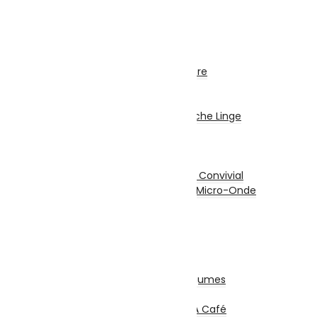
Gros Electro Cuisine
Réfrigérateurs
Congélateurs
Hottes
Encastrable / Cuisinière
Fontaine Fraîche
Gros Electro Lavage
Machine À Laver / Sèche Linge
Lave Vaisselle
Petit Electro Cuisine
Grille-Pain
Appareil De Cuisson / Convivial
Mini Four Électrique / Micro-Onde
Balance De Cuisine
Mixeurs / Blenders
Hachoirs
Batteurs
Centrifugeuses
Presse Agrumes / Légumes
Robots Multifonction
Cafetières Et Moulin À Café