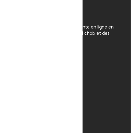
OmegaNet est Le spécialiste de la vente en ligne en
Tunisie. Nous disposons du plus grand choix et des
meilleurs prix en Tunisie.
Av. Habib Bourguiba, Tunis 1095
+(216) 31 420 566 / 96 657 549
contact@omeganet.tn
Lundi - Dimanche / 09H - 22H
Facebook
TikTok
Instagram
Informations
A propos
Localisation
Contactez Nous
politique de confidentialité