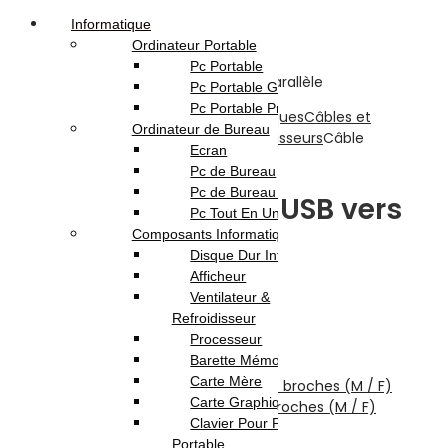
Informatique
Ordinateur Portable
Pc Portable
Pc Portable Gamer
Pc Portable Pro
Accueil
Boutique
Réseau & Connectiques
Câbles et
Ordinateur de Bureau
Connectiques
Adaptateurs / Convertisseurs
Câble
Ecran
adaptateur USB vers Parallèle
Pc de Bureau
Pc de Bureau Gamer
Câble adaptateur USB vers
Pc Tout En Un
Composants Informatique
Parallèle
Disque Dur Interne
Afficheur
Ventilateur &
Previous product
Refroidisseur
Processeur
Câble USB Vers RS232
15.000
DT
Barette Mémoire
Next product
Carte Mère
Carte Graphique
Convertisseur VGA S-link SL-15FM 15 broches (M / F)
Clavier Pour Pc
8.000
DT
Portable