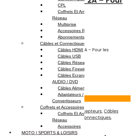
Transformateur – 12V 2A – Pour
CPL
les récepteurs
Coffrets Et Armoires
Réseau
Multiprise
Note
0
sur 5
Accessoires Réseau
(0)
Abonnements Internet
Highlights:
Câbles et Connectiques
Modèle
: Transformateur – 12V 2A – Pour les
Câbles HDMI
récepteurs
Câbles USB
Poids (kg)
: 0.1
Câbles Réseau
Couleur
: NOIR
Câbles Firewire
Câbles Ecrans TV /
15.000
DT
AUDIO / DVD
Ajouter au panier
Câbles Alimentation
Adaptateurs /
Voir Produit
Convertisseurs
Coffrets et Accessoires
TV-Son-Photos
,
Accessoires Pour Récepteurs
,
Câbles
Coffrets Et Armoires
Ecrans TV / AUDIO / DVD
,
Câbles et Connectiques
,
Réseau
Récepteur
,
Réseau & Connectiques
Accessoires
MOTO | SPORTS & LOISIRS