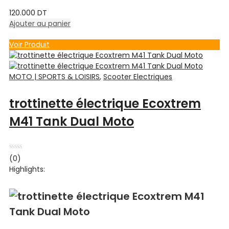
120.000
DT
Ajouter au panier
Voir Produit
MOTO | SPORTS & LOISIRS
,
Scooter Electriques
trottinette électrique Ecoxtrem
M41 Tank Dual Moto
Note
(0)
0
Highlights:
sur
5