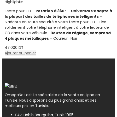
Highlights:
sur
5
Fente pour CD –
Rotation à 360°
–
Universal s’adapte à
la plupart des tailles de téléphones intelligents
–
S’adapte en toute sécurité à votre fente pour CD – Fixe
solidement votre téléphone intelligent à votre lecteur de
CD dans votre véhicule-
Bouton de réglage, comprend
4 plaques métalliques
– Couleur : Noir
47.000
DT
Ajouter au panier
OmegaNet est Le spécialiste de la vente en ligne en
Tunisie. Nous disposons du plus grand choix et des
meilleurs prix en Tunisie.
Av. Habib Bourguiba, Tunis 1095