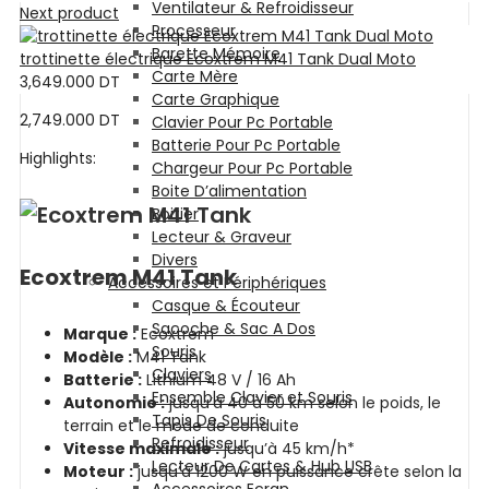
Ventilateur & Refroidisseur
Next product
Processeur
Barette Mémoire
trottinette électrique Ecoxtrem M41 Tank Dual Moto
Carte Mère
3,649.000
DT
Carte Graphique
2,749.000
DT
Clavier Pour Pc Portable
Batterie Pour Pc Portable
Highlights:
Chargeur Pour Pc Portable
Boite D’alimentation
Boitier
Lecteur & Graveur
Divers
Ecoxtrem M41 Tank
Accessoires et Périphériques
Casque & Écouteur
Sacoche & Sac A Dos
Marque :
Ecoxtrem
Souris
Modèle :
M41 Tank
Claviers
Batterie :
Lithium 48 V / 16 Ah
Ensemble Clavier et Souris
Autonomie :
jusqu’à 40 à 50 km selon le poids, le
Tapis De Souris
terrain et le mode de conduite
Refroidisseur
Vitesse maximale :
jusqu’à 45 km/h*
Lecteur De Cartes & Hub USB
Moteur :
jusqu’à 1200 W en puissance crête selon la