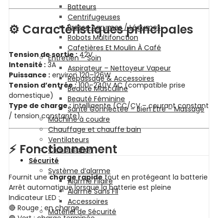
Batteurs
Centrifugeuses
⚙️ Caractéristiques principales
Presse Agrumes / Légumes
Robots Multifonction
Cafetières Et Moulin À Café
Tension de sortie :
42V
Entretien – Soin
Intensité :
3A
Aspirateur – Nettoyeur Vapeur
Puissance :
environ 120–126W
Repassage & Accessoires
Tension d’entrée :
100–240V AC (compatible prise
Beauté Masculine
domestique)
Beauté Féminine
Type de charge :
intelligente (CC/CV – courant constant
Santé Connectée – Bien Être – Massage
/ tension constante)
Machine à coudre
Chauffage et chauffe bain
Ventilateurs
⚡ Fonctionnement
Climatisation
Sécurité
Système d’alarme
Fournit une
charge rapide
tout en protégeant la batterie
Alarme Filaire
Arrêt automatique lorsque la batterie est pleine
Alarme Sans Fil
Indicateur LED :
Accessoires
🔴 Rouge : en charge
Matériel de Sécurité
🟢 Vert : charge terminée