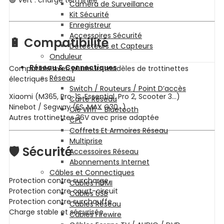
Caméra de Surveillance
Kit Sécurité
Enregistreur
Accessoires Sécurité
🔋 Compatibilité
Détecteurs et Capteurs
Onduleur
Réseau & Connectiques
Compatible avec plusieurs modèles de trottinettes
Réseau
électriques :
Switch / Routeurs / Point D’accès
Xiaomi (M365, Pro, 1S, Essential, Pro 2, Scooter 3…)
Carte Réseau
Ninebot / Segway (ES, MAX G30…)
Clé Wifi – Bluetooth
Autres trottinettes 36V avec prise adaptée
CPL
Coffrets Et Armoires Réseau
Multiprise
🛡️ Sécurité
Accessoires Réseau
Abonnements Internet
Câbles et Connectiques
Protection contre surcharge
Câbles HDMI
Protection contre court-circuit
Câbles USB
Protection contre surchauffe
Câbles Réseau
Charge stable et sécurisée
Câbles Firewire