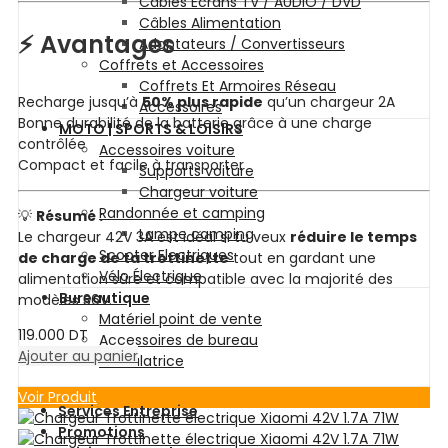
Câbles Ecrans TV / AUDIO / DVD
Câbles Alimentation
⚡ Avantages
Adaptateurs / Convertisseurs
Coffrets et Accessoires
Coffrets Et Armoires Réseau
Recharge jusqu’à
50% plus rapide
qu’un chargeur 2A
Accessoires
Bonne durabilité de la batterie grâce à une charge
MOTO | SPORTS & LOISIRS
contrôlée
Accessoires voiture
Compact et facile à transporter
Supports voiture
Chargeur voiture
Randonnée et camping
💡
Résumé :
Lampe camping
Le chargeur 42V 3A est idéal si tu veux
réduire le temps
Scooter Electriques
de charge de ta trottinette
tout en gardant une
Vélo Électrique
alimentation sûre et compatible avec la majorité des
Bureautique
modèles 36V.
Matériel point de vente
119.000
DT
Accessoires de bureau
Ajouter au panier
Calculatrice
Voir Produit
Services Entreprise
Promotions