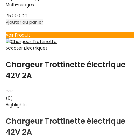
Multi-usages
75.000
DT
Ajouter au panier
Voir Produit
Scooter Electriques
Chargeur Trottinette électrique
42V 2A
Note
(0)
0
Highlights:
sur
5
Chargeur Trottinette électrique
42V 2A