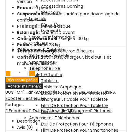
Accessoires Ecran
version
Accessoires Gaming
Pneus :
10 pouces
Webcam
Suspension :
avant et arrière pour davantage de
Logiciels
confort
Sécurité
Freinage :
freins à disque
Microsoft
Éclairage :
phare LED avant
Serveurs Informatique
Charge maximale :
jusqu’à 100 kg
Onduleur
Poids :
environ 28 kg
Téléphonie & Tablette
Temps de charge :
environ 6 heures
Téléphone Portable
Contenu :
trottinette, chargeur, kit d’outils et
Smartphone
manuel d’utilisation
Téléphone Fixe
quantité
Tablette Tactile
de
Ajouter au panier
Tablette
trottinette
Acheter maintenant
Tablette Graphique
UGS :
électrique
M41 Tank
Catégories :
MOTO | SPORTS & LOISIRS
,
Etui De Protection Pour Tablette
Scooter Electriques
Ecoxtrem
Chargeur Et Cable Pour Tablette
Partager:
M41
Film De Protection Pour Tablette
Facebook
Tank
Twitter
LinkedIn
Telegram
Pinterest
Divers Pour Tablette
Accessoires Téléphones
Description
Etui De Protection Pour Téléphones
Avis (0)
Film De Protection Pour Smartphones