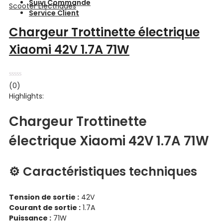
Suivi Commande
Scooter Electriques
Service Client
Chargeur Trottinette électrique
Xiaomi 42V 1.7A 71W
Note
(0)
0
Highlights:
sur
5
Chargeur Trottinette
électrique Xiaomi 42V 1.7A 71W
⚙️ Caractéristiques techniques
Tension de sortie :
42V
Courant de sortie :
1.7A
Puissance :
71W