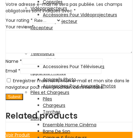
Consoles
Votre adresse e-mail ne sera pas publiée.
Les champs
Vidéoprojecteurs
obligatoires sont indiqués avec
*
Accessoires Pour Vidéoprojecteurs
Your rating
*
Vidéoprojecteur
Your review
*
Récepteur
Récepteur
Accessoires Pour Récepteurs
Abonnement
Téléviseurs
Téléviseur
Name
*
Accessoires Pour Téléviseurs
Email
*
Appareils Photos
Appareils Photo
Enregistrer mon nom, mon e-mail et mon site dans le
Accessoires Pour Appareils Photos
navigateur pour mon prochain commentaire.
Piles et Chargeurs
Piles
Chargeurs
Torches
Related products
SON
Ensemble Home Cinéma
Barre De Son
Voir Produit
Casque & Écouteurs