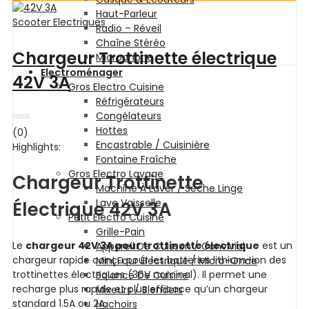
Haut-Parleur
Scooter Electriques
Radio – Réveil
Chaîne Stéréo
Chargeur Trottinette électrique
Microphone
Electroménager
42V 3A
Gros Electro Cuisine
Réfrigérateurs
Congélateurs
Hottes
Note
(0)
0
Encastrable / Cuisinière
Highlights:
sur
Fontaine Fraîche
5
Gros Electro Lavage
Chargeur Trottinette
Machine À Laver / Sèche Linge
Lave Vaisselle
Électrique 42V 3A
Petit Electro Cuisine
Grille-Pain
Le
chargeur 42V 3A pour trottinette électrique
est un
Appareil De Cuisson / Convivial
chargeur rapide conçu pour les batteries lithium-ion des
Mini Four Électrique / Micro-Onde
trottinettes électriques (36V nominal). Il permet une
Balance De Cuisine
recharge plus rapide et plus efficace qu’un chargeur
Mixeurs / Blenders
standard 1.5A ou 2A.
Hachoirs