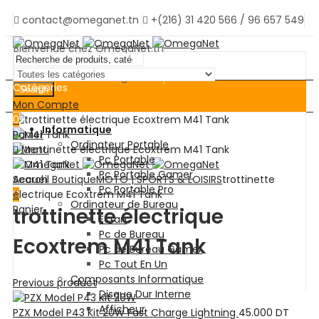
contact@omeganet.tn
+(216) 31 420 566 / 96 657 549
Bienvenue chez OmegaNet.tn
Bienvenue chez OmegaNet.tn
Catégories
Search
Mon Compte
0
Informatique
Panier
Ordinateur Portable
Menu
Pc Portable
Pc Portable Gamer
Search
Accueil
Boutique
MOTO | SPORTS & LOISIRS
trottinette
Pc Portable Pro
0
électrique Ecoxtrem M41 Tank
Ordinateur de Bureau
Panier
trottinette électrique
Ecran
Pc de Bureau
Ecoxtrem M41 Tank
Pc de Bureau Gamer
Pc Tout En Un
Composants Informatique
Previous product
Disque Dur Interne
Afficheur
PZX Model P43 Kit 20W Fast Charge Lightning
45.000
DT