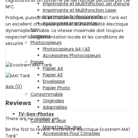
clignotants et un système de démarrage sécurisé par clé
Imprimante et Multifonction Jet d’encre
NFC.
Imprimante et Multifonction Laser
Imprimante Professionnelle
Pratique, puissante et moderne, l’Ecoxtrem M41 Tank est
Accessoires Imprimantes
un excellent choix pour profiter d’une mobilité électrique
Fax
dynamique et fiable. La vitesse maximale doit toujours
Scanners
respecter la réglementation locale et les conditions de
Photocopieurs
sécurité.
Photocopieurs A4 | A3
Accessoires Photocopieurs
Papier
Papier A4
Papier A3
Enveloppe
Avis (0)
Papier Photo
Consommable
Originales
Reviews
Adaptables
TV-Son-Photos
There are no reviews yet.
Consoles & Jeux
Manettes De Jeux
Be the first to review “trottinette électrique Ecoxtrem M41
Accessoires Pour Cônsoles
Tank”