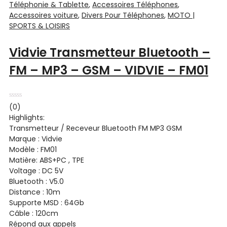
Téléphonie & Tablette
,
Accessoires Téléphones
,
Accessoires voiture
,
Divers Pour Téléphones
,
MOTO |
SPORTS & LOISIRS
Vidvie Transmetteur Bluetooth –
FM – MP3 – GSM – VIDVIE – FM01
Note
(0)
0
Highlights:
sur
5
Transmetteur / Receveur Bluetooth FM MP3 GSM
Marque : Vidvie
Modèle : FM01
Matière: ABS+PC , TPE
Voltage : DC 5V
Bluetooth : V5.0
Distance : 10m
Supporte MSD : 64Gb
Câble : 120cm
Répond aux appels