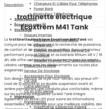
Chargeurs Et Câbles Pour Téléphones
Description
Power Bank
Divers Pour Téléphones
trottinette électrique
Smartwatch
Écouteurs sans fil
Ecoxtrem M41 Tank
Stockage
Disques Internes
La
trottinette électrique Ecoxtrem M41 Tank
est
Disque Internes Standards
conçue pour les utilisateurs à la recherche de puissance,
Disque SSD
de confort et de stabilité au quotidien. Avec son moteur
Disques Internes Pour Serveur De
performant jusqu’à 1200 W et sa batterie lithium 48 V / 16
stockage
Ah, elle offre une excellente autonomie pour les trajets
Disques Internes Pour Vidéosurveillance
urbains comme pour les déplacements sur routes plus
Disque Dur Externe
exigeantes.
Serveur De Stockage
Accessoires Pour Stockage
Son design robuste de style tout-terrain, ses pneus off-
Clé USB
road de 10 pouces et sa double suspension avant et
Carte Mémoire
arrière permettent une conduite plus confortable, même
CD et DVD Vierge
sur les surfaces irrégulières. La M41 Tank intègre
Impression
également un écran LED pour suivre les informations
Imprimantes
essentielles, un éclairage pour une meilleure visibilité, des
Imprimante à Réservoir intégré