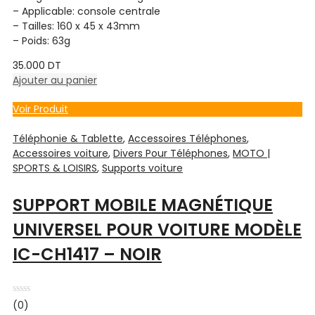
– Applicable: console centrale
– Tailles: 160 x 45 x 43mm
– Poids: 63g
35.000
DT
Ajouter au panier
Voir Produit
Téléphonie & Tablette
,
Accessoires Téléphones
,
Accessoires voiture
,
Divers Pour Téléphones
,
MOTO |
SPORTS & LOISIRS
,
Supports voiture
SUPPORT MOBILE MAGNÉTIQUE
UNIVERSEL POUR VOITURE MODÈLE
IC-CH1417 – NOIR
Note
(0)
0