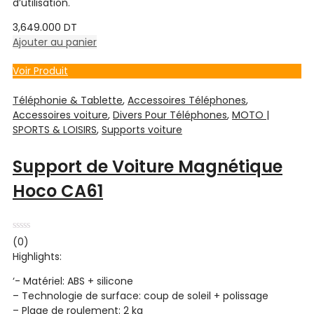
d’utilisation.
3,649.000
DT
Ajouter au panier
Voir Produit
Téléphonie & Tablette
,
Accessoires Téléphones
,
Accessoires voiture
,
Divers Pour Téléphones
,
MOTO |
SPORTS & LOISIRS
,
Supports voiture
Support de Voiture Magnétique
Hoco CA61
Note
(0)
0
Highlights:
sur
5
‘- Matériel: ABS + silicone
– Technologie de surface: coup de soleil + polissage
– Plage de roulement: 2 kg