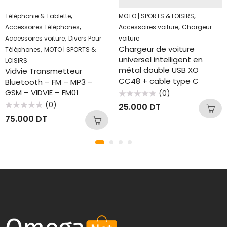
,
,
Téléphonie & Tablette
MOTO | SPORTS & LOISIRS
,
,
Accessoires Téléphones
Accessoires voiture
Chargeur
,
Accessoires voiture
Divers Pour
voiture
Chargeur de voiture
,
Téléphones
MOTO | SPORTS &
universel intelligent en
LOISIRS
métal double USB XO
Vidvie Transmetteur
CC48 + cable type C
Bluetooth – FM – MP3 –
GSM – VIDVIE – FM01
(0)
Note
(0)
25.000
DT
0
Note
sur
75.000
DT
0
5
sur
5